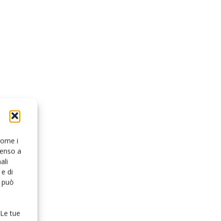
 come i
senso a
ali
e di
o può
 Le tue