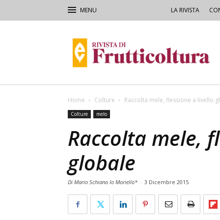
LA RIVISTA
CON
Rivista
di
Frutticoltura
e
Ortofloricoltura
Home
Colture
Raccolta mele, flessione a livello 
Colture
melo
Raccolta mele, fl
globale
Di Mario Schiano lo Moriello*
-
3 Dicembre 2015