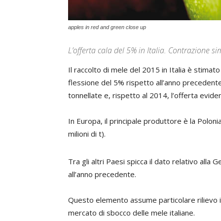
apples in red and green close up
L’offerta cala del 5% in Italia. Contrazione 
Il raccolto di mele del 2015 in Italia è stima
flessione del 5% rispetto all’anno precedente. 
tonnellate e, rispetto al 2014, l’offerta evide
In Europa, il principale produttore è la Poloni
milioni di t).
Tra gli altri Paesi spicca il dato relativo all
all’anno precedente.
Questo elemento assume particolare rilievo i
mercato di sbocco delle mele italiane.