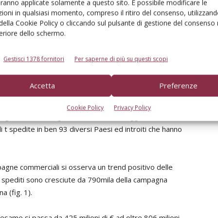
aranno applicate solamente a questo sito. È possibile modificare le
ioni in qualsiasi momento, compreso il ritiro del consenso, utilizzand
 della Cookie Policy o cliccando sul pulsante di gestione del consenso 
feriore dello schermo.
Gestisci 1378 fornitori
Per saperne di più su questi scopi
 a livello mondiale, mentre Francia, Cile, Polonia, Nuova
Accetta
Preferenze
uolo di inseguitori,
follower
.
Cookie Policy
Privacy Policy
osto 2014 a luglio 2015, l’Italia ha raggiunto livelli
di t spedite in ben 93 diversi Paesi ed introiti che hanno
ampagne commerciali si osserva un trend positivo delle
umi spediti sono cresciute da 790mila della campagna
a (fig. 1).
n esame si passa da 425 milioni di € ad oltre 806 milioni