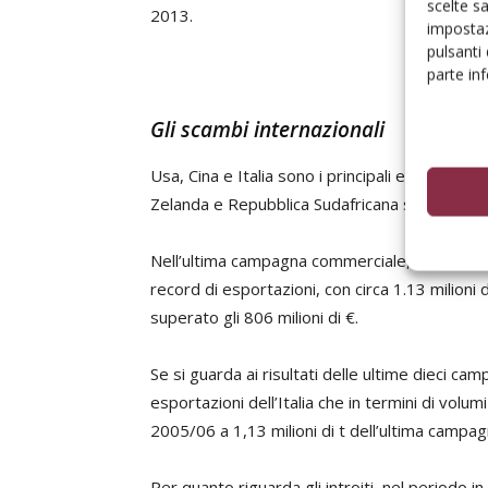
scelte s
2013.
impostaz
pulsanti
parte in
Gli scambi internazionali
Usa, Cina e Italia sono i principali esportatori
Zelanda e Repubblica Sudafricana svolgono il r
Nell’ultima campagna commerciale, che va da ag
record di esportazioni, con circa 1.13 milioni 
superato gli 806 milioni di €.
Se si guarda ai risultati delle ultime dieci c
esportazioni dell’Italia che in termini di vol
2005/06 a 1,13 milioni di t dell’ultima campagn
Per quanto riguarda gli introiti, nel periodo i