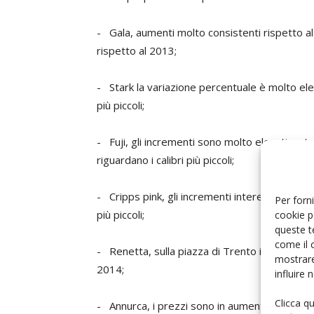
- Gala, aumenti molto consistenti rispetto al
rispetto al 2013;
- Stark la variazione percentuale è molto elev
più piccoli;
- Fuji, gli incrementi sono molto elevati su tu
riguardano i calibri più piccoli;
- Cripps pink, gli incrementi interessano tutti 
Per forni
più piccoli;
cookie p
queste t
come il 
- Renetta, sulla piazza di Trento i prezzi son
mostrare
2014;
influire
Clicca q
- Annurca, i prezzi sono in aumento del 15% 