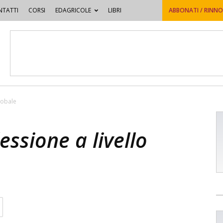
TATTI
CORSI
EDAGRICOLE
LIBRI
ABBONATI / RINN
globale
essione a livello