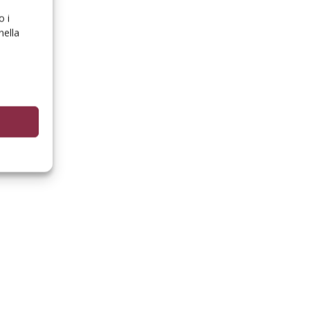
o i
nella