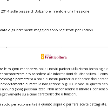
 2014 sulle piazze di Bolzano e Trento e una flessione
ata e gli incrementi maggiori sono registrati per i calibri
tte le piazze. Le variazioni percentuali maggiori
i calibri, le percentuali maggiori sono relative ai calibri
re le migliori esperienze, noi e i nostri partner utilizziamo tecnologie
er memorizzare e/o accedere alle informazioni del dispositivo. Il con
ecnologie permetterà a noi e ai nostri partner di elaborare dati person
comportamento durante la navigazione o gli ID univoci su questo sito 
o sui livelli del 2013 e in aumento del 21% rispetto al
 annunci (non) personalizzati. Non acconsentire o ritirare il consens
 negativamente su alcune caratteristiche e funzioni.
ui sotto per acconsentire a quanto sopra o per fare scelte dettagliate.
rispetto al 2014 e sono in calo del 10% rispetto al