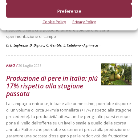
dell’impianto si basa sulla
Preferenze
scelta oculata del portinnesto
Cookie Policy
Privacy Policy
I mutati andamenti climatici e i ristoppi degli impianti necessitano di
risposte chiare che possono arrivare solo da una seria
sperimentazione di campo
Di L. Laghezza, D. Digiaro, C. Gentile, L. Catalano - Agrimeca
-
PERO
20 Luglio 2026
Produzione di pere in Italia: più
17% rispetto alla stagione
passata
La campagna entrante, in base alle prime stime, potrebbe disporre
di un volume di circa 347mila tonnellate (+17% rispetto alla stagione
precedente). La produttività attesa anche per gli altri paesi europei
pone il livello dell’offerta su un livello simile a quello della scorsa
annata. Fattore che potrebbe sostenere i prezzi alla produzione e
garantire una boccata d'ossigeno per la redditività dei frutticoltori