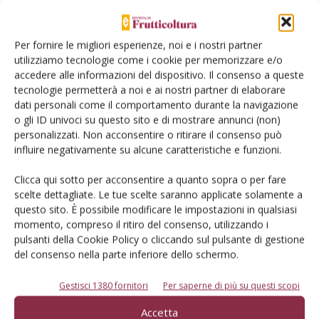
ARTICOLI ABBONATI
30 Luglio 2026
Per fornire le migliori esperienze, noi e i nostri partner
utilizziamo tecnologie come i cookie per memorizzare e/o
Mango, intelligenza artificiale
accedere alle informazioni del dispositivo. Il consenso a queste
per monitorare la fenologia
tecnologie permetterà a noi e ai nostri partner di elaborare
dati personali come il comportamento durante la navigazione
Un approccio preliminare per valutare l’adattabilità del mango in
o gli ID univoci su questo sito e di mostrare annunci (non)
ambiente mediterraneo. L’obiettivo è lo sviluppo e l’addestramento
personalizzati. Non acconsentire o ritirare il consenso può
di un modello per il riconoscimento, mediante immagini di campo,
influire negativamente su alcune caratteristiche e funzioni.
delle principali fasi fenologiche di diverse cultivar di mango
coltivate in Sicilia, al fine di disporre un dataset uniforme e
Clicca qui sotto per acconsentire a quanto sopra o per fare
confrontabile tra fasi fenologiche, utile a seguirne la risposta
scelte dettagliate. Le tue scelte saranno applicate solamente a
fenologica al microclima delle zone costiere siciliane e ai regimi
questo sito. È possibile modificare le impostazioni in qualsiasi
termici e idrici stagionali
momento, compreso il ritiro del consenso, utilizzando i
pulsanti della Cookie Policy o cliccando sul pulsante di gestione
Di Vincenzo Tarantino et al.
-
del consenso nella parte inferiore dello schermo.
COLTURE
Gestisci 1380 fornitori
Per saperne di più su questi scopi
23 Luglio 2026
Drupacee, l’efficienza
Accetta