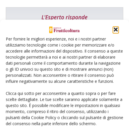
L'Esperto risponde
I consigli di Terra e Vita agli agricoltori
Cerca adesso
Per fornire le migliori esperienze, noi e i nostri partner
utilizziamo tecnologie come i cookie per memorizzare e/o
accedere alle informazioni del dispositivo. Il consenso a queste
tecnologie permetterà a noi e ai nostri partner di elaborare
dati personali come il comportamento durante la navigazione
o gli ID univoci su questo sito e di mostrare annunci (non)
personalizzati. Non acconsentire o ritirare il consenso può
influire negativamente su alcune caratteristiche e funzioni.
Clicca qui sotto per acconsentire a quanto sopra o per fare
scelte dettagliate. Le tue scelte saranno applicate solamente a
Dalla stessa categoria
questo sito. È possibile modificare le impostazioni in qualsiasi
momento, compreso il ritiro del consenso, utilizzando i
pulsanti della Cookie Policy o cliccando sul pulsante di gestione
MELO
6 Agosto 2026
del consenso nella parte inferiore dello schermo.