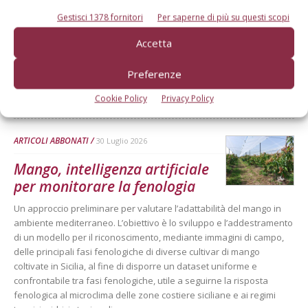
Mele, la produzione europea
Gestisci 1378 fornitori
Per saperne di più su questi scopi
scenderà sotto i 10 milioni di
tonnellate
Accetta
Secondo le previsioni di Prognosfruit 2026, pesano nel bilancio gli
Preferenze
eventi climatici estremi. Ma le prospettive di mercato sono buone
Di
Redazione Frutticoltura
Cookie Policy
Privacy Policy
ARTICOLI ABBONATI
30 Luglio 2026
Mango, intelligenza artificiale
per monitorare la fenologia
Un approccio preliminare per valutare l’adattabilità del mango in
ambiente mediterraneo. L’obiettivo è lo sviluppo e l’addestramento
di un modello per il riconoscimento, mediante immagini di campo,
delle principali fasi fenologiche di diverse cultivar di mango
coltivate in Sicilia, al fine di disporre un dataset uniforme e
confrontabile tra fasi fenologiche, utile a seguirne la risposta
fenologica al microclima delle zone costiere siciliane e ai regimi