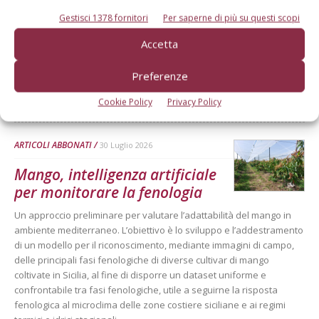
Mele, la produzione europea
Gestisci 1378 fornitori
Per saperne di più su questi scopi
scenderà sotto i 10 milioni di
tonnellate
Accetta
Secondo le previsioni di Prognosfruit 2026, pesano nel bilancio gli
Preferenze
eventi climatici estremi. Ma le prospettive di mercato sono buone
Di
Redazione Frutticoltura
Cookie Policy
Privacy Policy
ARTICOLI ABBONATI
30 Luglio 2026
Mango, intelligenza artificiale
per monitorare la fenologia
Un approccio preliminare per valutare l’adattabilità del mango in
ambiente mediterraneo. L’obiettivo è lo sviluppo e l’addestramento
di un modello per il riconoscimento, mediante immagini di campo,
delle principali fasi fenologiche di diverse cultivar di mango
coltivate in Sicilia, al fine di disporre un dataset uniforme e
confrontabile tra fasi fenologiche, utile a seguirne la risposta
fenologica al microclima delle zone costiere siciliane e ai regimi