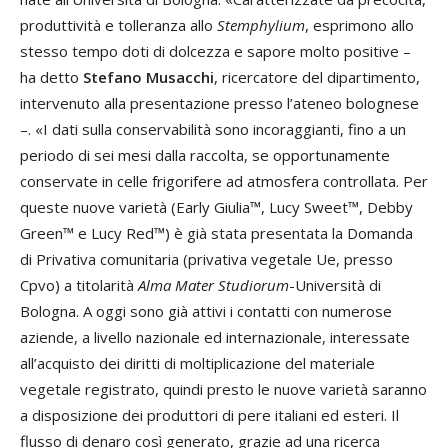
produttività e tolleranza allo
Stemphylium
, esprimono allo
stesso tempo doti di dolcezza e sapore molto positive –
ha detto
Stefano Musacchi
, ricercatore del dipartimento,
intervenuto alla presentazione presso l’ateneo bolognese
–. «I dati sulla conservabilità sono incoraggianti, fino a un
periodo di sei mesi dalla raccolta, se opportunamente
conservate in celle frigorifere ad atmosfera controllata. Per
queste nuove varietà (Early Giulia™, Lucy Sweet™, Debby
Green™ e Lucy Red™) è già stata presentata la Domanda
di Privativa comunitaria (privativa vegetale Ue, presso
Cpvo) a titolarità
Alma Mater Studiorum
-Università di
Bologna. A oggi sono già attivi i contatti con numerose
aziende, a livello nazionale ed internazionale, interessate
all’acquisto dei diritti di moltiplicazione del materiale
vegetale registrato, quindi presto le nuove varietà saranno
a disposizione dei produttori di pere italiani ed esteri. Il
flusso di denaro così generato, grazie ad una ricerca