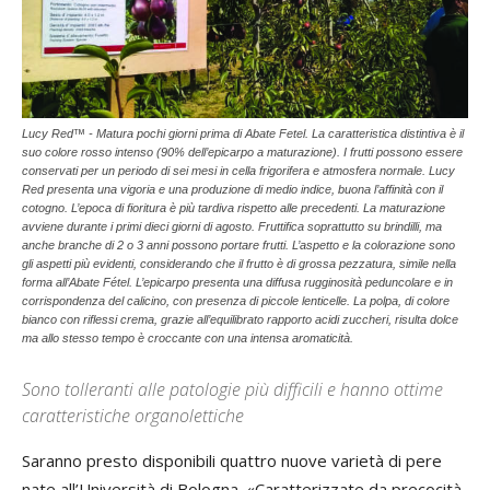
Lucy Red™ - Matura pochi giorni prima di Abate Fetel. La caratteristica distintiva è il
suo colore rosso intenso (90% dell’epicarpo a maturazione). I frutti possono essere
conservati per un periodo di sei mesi in cella frigorifera e atmosfera normale. Lucy
Red presenta una vigoria e una produzione di medio indice, buona l’affinità con il
cotogno. L’epoca di fioritura è più tardiva rispetto alle precedenti. La maturazione
avviene durante i primi dieci giorni di agosto. Fruttifica soprattutto su brindilli, ma
anche branche di 2 o 3 anni possono portare frutti. L’aspetto e la colorazione sono
gli aspetti più evidenti, considerando che il frutto è di grossa pezzatura, simile nella
forma all’Abate Fétel. L’epicarpo presenta una diffusa rugginosità peduncolare e in
corrispondenza del calicino, con presenza di piccole lenticelle. La polpa, di colore
bianco con riflessi crema, grazie all’equilibrato rapporto acidi zuccheri, risulta dolce
ma allo stesso tempo è croccante con una intensa aromaticità.
Sono tolleranti alle patologie più difficili e hanno ottime
caratteristiche organolettiche
Saranno presto disponibili quattro nuove varietà di pere
nate all’Università di Bologna. «Caratterizzate da precocità,