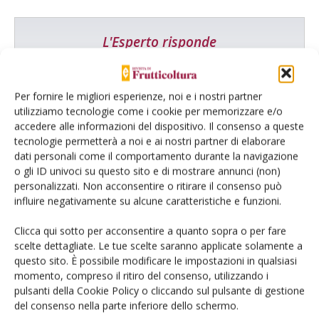
L'Esperto risponde
I consigli di Terra e Vita agli agricoltori
Cerca adesso
Per fornire le migliori esperienze, noi e i nostri partner
utilizziamo tecnologie come i cookie per memorizzare e/o
accedere alle informazioni del dispositivo. Il consenso a queste
tecnologie permetterà a noi e ai nostri partner di elaborare
dati personali come il comportamento durante la navigazione
o gli ID univoci su questo sito e di mostrare annunci (non)
personalizzati. Non acconsentire o ritirare il consenso può
influire negativamente su alcune caratteristiche e funzioni.
Clicca qui sotto per acconsentire a quanto sopra o per fare
scelte dettagliate. Le tue scelte saranno applicate solamente a
Dalla stessa categoria
questo sito. È possibile modificare le impostazioni in qualsiasi
momento, compreso il ritiro del consenso, utilizzando i
pulsanti della Cookie Policy o cliccando sul pulsante di gestione
MELO
6 Agosto 2026
del consenso nella parte inferiore dello schermo.