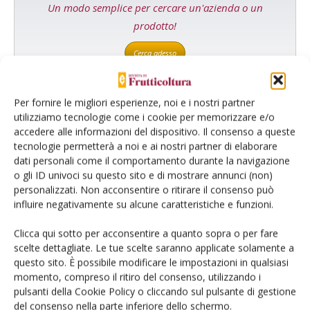
Un modo semplice per cercare un'azienda o un
prodotto!
Cerca adesso
Per fornire le migliori esperienze, noi e i nostri partner
utilizziamo tecnologie come i cookie per memorizzare e/o
L'Esperto risponde
accedere alle informazioni del dispositivo. Il consenso a queste
tecnologie permetterà a noi e ai nostri partner di elaborare
I consigli di Terra e Vita agli agricoltori
dati personali come il comportamento durante la navigazione
o gli ID univoci su questo sito e di mostrare annunci (non)
Cerca adesso
personalizzati. Non acconsentire o ritirare il consenso può
influire negativamente su alcune caratteristiche e funzioni.
Clicca qui sotto per acconsentire a quanto sopra o per fare
scelte dettagliate. Le tue scelte saranno applicate solamente a
questo sito. È possibile modificare le impostazioni in qualsiasi
momento, compreso il ritiro del consenso, utilizzando i
pulsanti della Cookie Policy o cliccando sul pulsante di gestione
del consenso nella parte inferiore dello schermo.