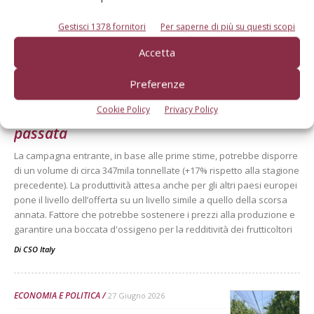
Gestisci 1378 fornitori
Per saperne di più su questi scopi
Dalla stessa categoria
Accetta
PERO
20 Luglio 2026
Preferenze
Produzione di pere in Italia: più
Cookie Policy
Privacy Policy
17% rispetto alla stagione
passata
La campagna entrante, in base alle prime stime, potrebbe disporre
di un volume di circa 347mila tonnellate (+17% rispetto alla stagione
precedente). La produttività attesa anche per gli altri paesi europei
pone il livello dell’offerta su un livello simile a quello della scorsa
annata. Fattore che potrebbe sostenere i prezzi alla produzione e
garantire una boccata d'ossigeno per la redditività dei frutticoltori
Di
CSO Italy
ECONOMIA E POLITICA
27 Giugno 2026