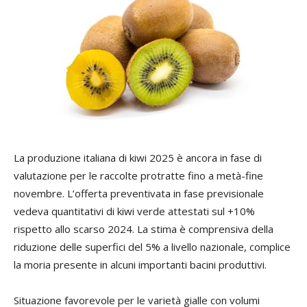
La
La produzione italiana di kiwi 2025 è ancora in fase di
2,
valutazione per le raccolte protratte fino a metà-fine
riv
novembre. L’offerta preventivata in fase previsionale
l’I
vedeva quantitativi di kiwi verde attestati sul +10%
ag
rispetto allo scarso 2024. La stima è comprensiva della
co
riduzione delle superfici del 5% a livello nazionale, complice
ha
la moria presente in alcuni importanti bacini produttivi.
Dov
co
Situazione favorevole per le varietà gialle con volumi
20