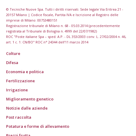
© Tecniche Nuove Spa. Tutti i diritti riservati. Sede legale Via Eritrea 21 -
20157 Milano | Codice fiscale, Partita IVA e Iscrizione al Registro delle
imprese di Milano: 00753480151
Registrazione tribunale di Milano n. 68 - 05.03.2014 (precedentemente
registrata al Tribunale di Bologna n. 4999 del 22/07/1982)
ROC "Poste italiane Spa – sped. A.P. - DL 353/2003 conv. L. 27/02/2004 n. 46,
art. 1 c. 1: CN/BO" ROC n° 24344 dell’11 marzo 2014
Colture
Difesa
Economia e politica
Fertilizzazione
Irrigazione
Miglioramento genetico
Notizie dalle aziende
Post raccolta
Potatura e forme di allevamento
Prezzi frutta