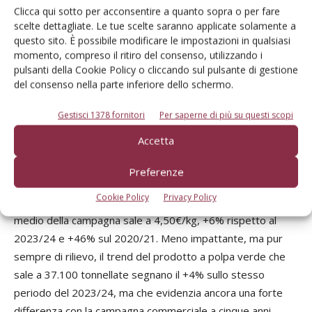
progressivo inserimento nell’assortimento presso i punti
Un
Clicca qui sotto per acconsentire a quanto sopra o per fare
vendita.
ri
scelte dettagliate. Le tue scelte saranno applicate solamente a
ra
questo sito. È possibile modificare le impostazioni in qualsiasi
momento, compreso il ritiro del consenso, utilizzando i
Particolarmente interessante è l’andamento della
le
pulsanti della Cookie Policy o cliccando sul pulsante di gestione
campagna commerciale italiana (ottobre–maggio 2024/25).
il
del consenso nella parte inferiore dello schermo.
In questo periodo, che rappresenta la fase centrale di
più
disponibilità del prodotto nazionale, gli acquisti hanno
pro
Gestisci 1378 fornitori
Per saperne di più su questi scopi
raggiunto 47.000 tonnellate, con un incremento dell’8%
co
Accetta
rispetto alla stagione precedente. Si tratta di un segnale di
to
parziale recupero, trainato soprattutto dal kiwi giallo, che
pri
Preferenze
cresce del +33% e rafforza ulteriormente il proprio peso
Cookie Policy
Privacy Policy
economico con un aumento del valore del +32%. Il prezzo
An
medio della campagna sale a 4,50€/kg, +6% rispetto al
par
2023/24 e +46% sul 2020/21. Meno impattante, ma pur
cr
sempre di rilievo, il trend del prodotto a polpa verde che
ra
sale a 37.100 tonnellate segnano il +4% sullo stesso
de
periodo del 2023/24, ma che evidenzia ancora una forte
se
differenza con la campagna commerciale a cinque anni