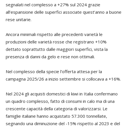
segnalati nel complesso a +27% sul 2024 grazie
+1
all’espansione delle superfici associate quest’anno a buone
rese unitarie.
A l
mil
Ancora minimali rispetto alle precedenti varietà le
bi
produzioni delle varietà rosse che registrano +10%
dettato soprattutto dalle maggiori superfici, vista la
Ri
presenza di danni da gelo e rese non ottimali.
ev
Nel complesso della specie l’offerta attesa per la
Il
campagna 2025/26 a inizio settembre si collocava a +16%.
ol
neg
Nel 2024 gli acquisti domestici di kiwi in Italia confermano
l’o
un quadro complesso, fatto di consumi in calo ma di una
co
crescente capacità della categoria di valorizzarsi. Le
deg
famiglie italiane hanno acquistato 57.300 tonnellate,
fa
segnando una diminuzione del -15% rispetto al 2023 e del
ne