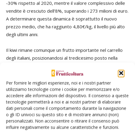
-30% rispetto al 2020, mentre il valore complessivo delle
acq
vendite è cresciuto dell’8%, superando i 273 milioni di euro.
A determinare questa dinamica è soprattutto il nuovo
La
prezzo medio, che ha raggiunto 4,80€/kg, il livello più alto
ch
degli ultimi anni.
vol
me
Il kiwi rimane comunque un frutto importante nel carrello
kg 
degli italiani, posizionandosi al tredicesimo posto nella
classifica dei consumi di frutta, con una quota del 2% dei
A 
volumi e del 4% del valore complessivo. La contrazione dei
pa
quantitativi non è uniforme all’interno della categoria: il kiwi
du
Per fornire le migliori esperienze, noi e i nostri partner
verde, ancora predominante, scende a 44.900 tonnellate
utilizziamo tecnologie come i cookie per memorizzare e/o
d’a
accedere alle informazioni del dispositivo. Il consenso a queste
(-21%), mentre il kiwi giallo continua a crescere,
res
tecnologie permetterà a noi e ai nostri partner di elaborare
raggiungendo 11.900 tonnellate (+12%) e confermandosi
re
dati personali come il comportamento durante la navigazione
come motore principale della tenuta a valore del comparto.
me
o gli ID univoci su questo sito e di mostrare annunci (non)
In aumento anche il kiwi rosso, pur rimanendo su numeri
lim
personalizzati. Non acconsentire o ritirare il consenso può
influire negativamente su alcune caratteristiche e funzioni.
marginali, ma con una dinamica che ne conferma il