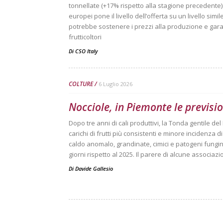
tonnellate (+17% rispetto alla stagione precedente). 
europei pone il livello dell’offerta su un livello sim
potrebbe sostenere i prezzi alla produzione e garan
frutticoltori
Di
CSO Italy
COLTURE
6 Luglio 2026
Nocciole, in Piemonte le previsio
Dopo tre anni di cali produttivi, la Tonda gentile d
carichi di frutti più consistenti e minore incidenza d
caldo anomalo, grandinate, cimici e patogeni fungini
giorni rispetto al 2025. Il parere di alcune associaz
Di
Davide Gallesio