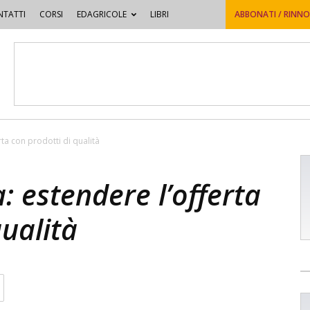
TATTI
CORSI
EDAGRICOLE
LIBRI
ABBONATI / RINN
rta con prodotti di qualità
: estendere l’offerta
qualità