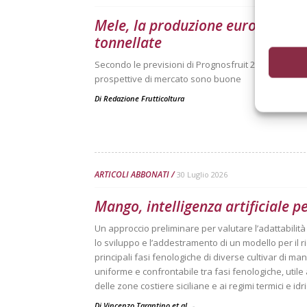
Mele, la produzione europea scen
tonnellate
Secondo le previsioni di Prognosfruit 2026, pesano ne
prospettive di mercato sono buone
Di
Redazione Frutticoltura
ARTICOLI ABBONATI
30 Luglio 2026
Mango, intelligenza artificiale p
Un approccio preliminare per valutare l’adattabilit
lo sviluppo e l’addestramento di un modello per il
principali fasi fenologiche di diverse cultivar di mang
uniforme e confrontabile tra fasi fenologiche, utile
delle zone costiere siciliane e ai regimi termici e idri
Di Vincenzo Tarantino et al.
-