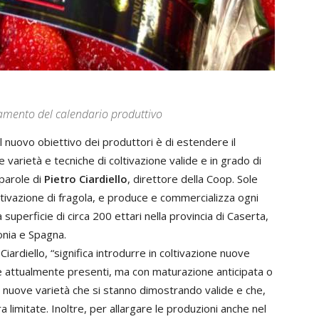
rgamento del calendario produttivo
il nuovo obiettivo dei produttori è di estendere il
 varietà e tecniche di coltivazione valide e in grado di
parole di
Pietro Ciardiello
, direttore della Coop. Sole
oltivazione di fragola, e produce e commercializza ogni
 superficie di circa 200 ettari nella provincia di Caserta,
onia e Spagna.
Ciardiello, “significa introdurre in coltivazione nuove
lle attualmente presenti, ma con maturazione anticipata o
e nuove varietà che si stanno dimostrando valide e che,
 limitate. Inoltre, per allargare le produzioni anche nel