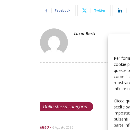
Facebook
Twitter
Lucia Berti
Per forni
cookie p
queste t
come il 
mostrare
influire
Clicca q
Dalla stessa categoria
scelte s
impostaz
pulsanti
parte in
MELO
6 Agosto 2026