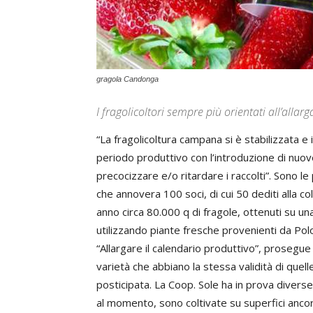
gragola Candonga
I fragolicoltori sempre più orientati all’alla
“La fragolicoltura campana si è stabilizzata e 
periodo produttivo con l’introduzione di nuove
precocizzare e/o ritardare i raccolti”. Sono le 
che annovera 100 soci, di cui 50 dediti alla c
anno circa 80.000 q di fragole, ottenuti su una
utilizzando piante fresche provenienti da Pol
“Allargare il calendario produttivo”, prosegue 
varietà che abbiano la stessa validità di que
posticipata. La Coop. Sole ha in prova divers
al momento, sono coltivate su superfici ancora