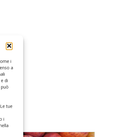
 come i
senso a
ali
e di
o può
 Le tue
o i
nella