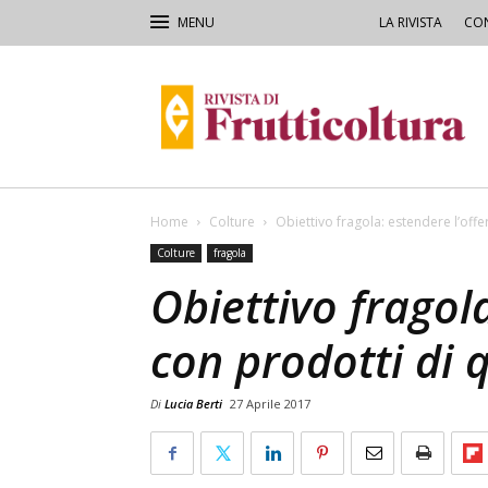
LA RIVISTA
CON
Rivista
di
Frutticoltura
e
Ortofloricoltura
Home
Colture
Obiettivo fragola: estendere l’offe
Colture
fragola
Obiettivo fragola
con prodotti di 
Di
Lucia Berti
27 Aprile 2017