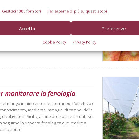
derà sotto i 10 milioni di
Gestisci 1380 fornitori
Per saperne di più su questi scopi
Accetta
Preferenze
l bilancio gli eventi climatici estremi. Ma le
Cookie Policy
Privacy Policy
er monitorare la fenologia
à del mango in ambiente mediterraneo. L’obiettivo è
 riconoscimento, mediante immagini di campo, delle
o coltivate in Sicilia, al fine di disporre un dataset
 a seguirne la risposta fenologica al microclima
ci stagionali