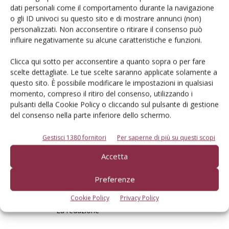
dati personali come il comportamento durante la navigazione
Poto i rami più alti e senza frutti per dare più vigore?
o gli ID univoci su questo sito e di mostrare annunci (non)
Spero che su questo sito vuoto dal 2015 qualcuno
personalizzati. Non acconsentire o ritirare il consenso può
legga questa mia richiesta di auto,
influire negativamente su alcune caratteristiche e funzioni.
Grazie
Bianca
Clicca qui sotto per acconsentire a quanto sopra o per fare
scelte dettagliate. Le tue scelte saranno applicate solamente a
L'esperto risponde
questo sito. È possibile modificare le impostazioni in qualsiasi
4 Novembre 2019 at 12:23
momento, compreso il ritiro del consenso, utilizzando i
Gentile sig.a Bianca,
pulsanti della Cookie Policy o cliccando sul pulsante di gestione
del consenso nella parte inferiore dello schermo.
la ringraziamo per il suo commento e la
informiamo che, da gennaio 2018, il servizio
Gestisci 1380 fornitori
Per saperne di più su questi scopi
“L’esperto risponde” è riservato agli abbonati ad
Accetta
almeno una delle nostre riviste.
Pertanto la invitiamo a registrarsi nell’area
riservata.
Preferenze
https://www.edagricole.it/area-riservata/
Cookie Policy
Privacy Policy
Cordiali saluti.
La redazione