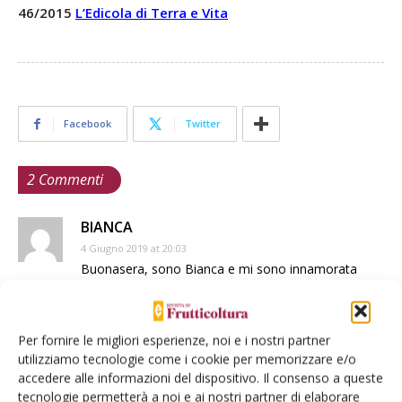
46/2015
L’Edicola di Terra e Vita
Facebook
Twitter
2 Commenti
BIANCA
4 Giugno 2019 at 20:03
Buonasera, sono Bianca e mi sono innamorata
delle merendelle in Calabria.Ho comperato una
pianta e mi ha dato la gioa di crescere in fretta e di
fare tanti fiori. Ora ci sono tantissimi frutti molto
Per fornire le migliori esperienze, noi e i nostri partner
rossi ma ho notato che la buccia risulta un pò
utilizziamo tecnologie come i cookie per memorizzare e/o
rugosa e un pò moscia. Che fare? Non vorrei che
accedere alle informazioni del dispositivo. Il consenso a queste
tutti i frutti cadano o che non giungano a perfetta
tecnologie permetterà a noi e ai nostri partner di elaborare
maturazione.