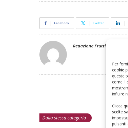
Facebook
Twitter
Redazione Frutticoltura
Per forni
cookie p
queste t
come il 
mostrare
influire
Clicca q
scelte s
Dalla stessa categoria
impostaz
pulsanti