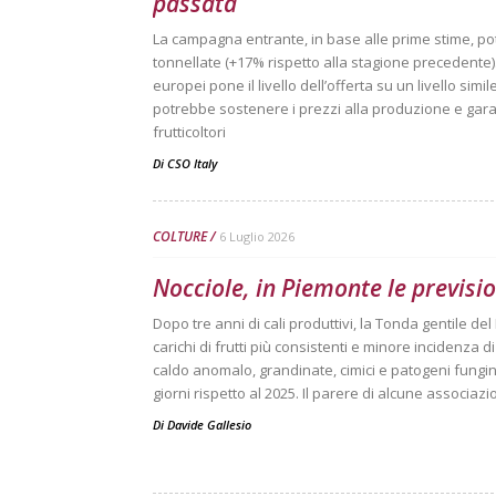
passata
La campagna entrante, in base alle prime stime, po
tonnellate (+17% rispetto alla stagione precedente). 
europei pone il livello dell’offerta su un livello sim
potrebbe sostenere i prezzi alla produzione e garan
frutticoltori
Di
CSO Italy
COLTURE
6 Luglio 2026
Nocciole, in Piemonte le previsio
Dopo tre anni di cali produttivi, la Tonda gentile d
carichi di frutti più consistenti e minore incidenza d
caldo anomalo, grandinate, cimici e patogeni fungini
giorni rispetto al 2025. Il parere di alcune associaz
Di
Davide Gallesio