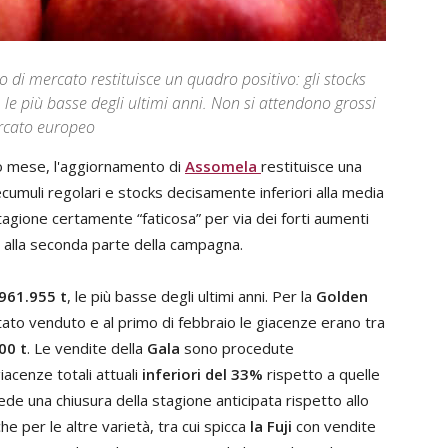
i mercato restituisce un quadro positivo: gli stocks
 le più basse degli ultimi anni. Non si attendono grossi
ercato europeo
mo mese, l'aggiornamento di
Assomela
restituisce una
ecumuli regolari e stocks decisamente inferiori alla media
agione certamente “faticosa” per via dei forti aumenti
o alla seconda parte della campagna.
961.955 t
, le più basse degli ultimi anni. Per la
Golden
stato venduto e al primo di febbraio le giacenze erano tra
00 t
. Le vendite della
Gala
sono procedute
iacenze totali attuali
inferiori del 33%
rispetto a quelle
de una chiusura della stagione anticipata rispetto allo
he per le altre varietà, tra cui spicca
la Fuji
con vendite