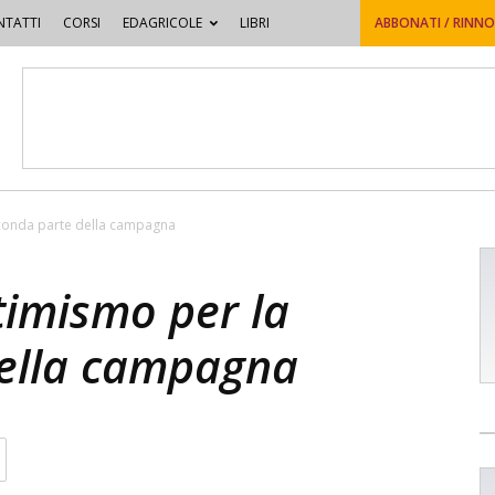
TATTI
CORSI
EDAGRICOLE
LIBRI
ABBONATI / RINN
econda parte della campagna
timismo per la
della campagna