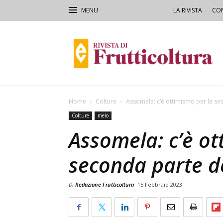
LA RIVISTA
CON
Rivista
di
Frutticoltura
e
Ortofloricoltura
Home
Colture
Assomela: c’è ottimismo per la s
Colture
melo
Assomela: c’è ot
seconda parte 
Di
Redazione Frutticoltura
15 Febbraio 2023