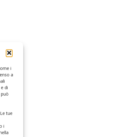
 come i
senso a
ali
e di
o può
 Le tue
o i
nella