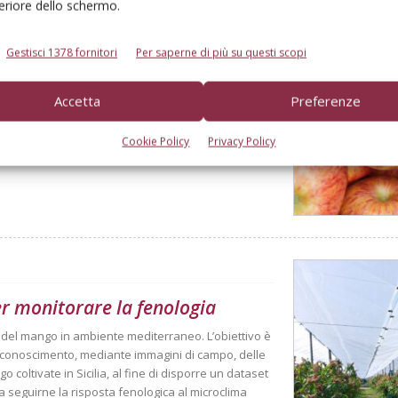
feriore dello schermo.
Gestisci 1378 fornitori
Per saperne di più su questi scopi
derà sotto i 10 milioni di
Accetta
Preferenze
l bilancio gli eventi climatici estremi. Ma le
Cookie Policy
Privacy Policy
er monitorare la fenologia
à del mango in ambiente mediterraneo. L’obiettivo è
 riconoscimento, mediante immagini di campo, delle
o coltivate in Sicilia, al fine di disporre un dataset
 a seguirne la risposta fenologica al microclima