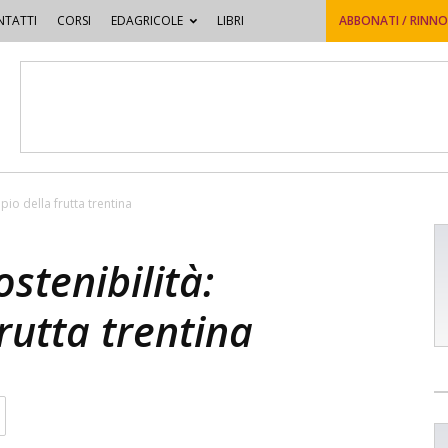
TATTI
CORSI
EDAGRICOLE
LIBRI
ABBONATI / RINN
pio della frutta trentina
stenibilità:
rutta trentina