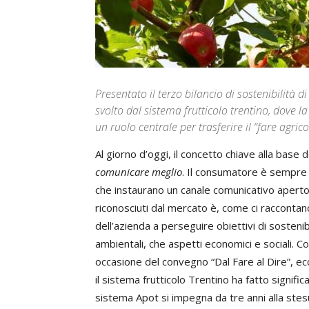
Presentato il terzo bilancio di sostenibilità 
svolto dal sistema frutticolo trentino, dove l
un ruolo centrale per trasferire il “fare agrico
Al giorno d’oggi, il concetto chiave alla base
comunicare meglio
. Il consumatore è sempre 
che instaurano un canale comunicativo aperto
riconosciuti dal mercato è, come ci raccontano
dell’azienda a perseguire obiettivi di sostenibi
ambientali, che aspetti economici e sociali. C
occasione del convegno “Dal Fare al Dire”, ec
il sistema frutticolo Trentino ha fatto signific
sistema Apot si impegna da tre anni alla stesu