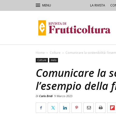
LA RIVISTA
CON
Rivista
di
Frutticoltura
e
Ortofloricoltura
Home
Colture
Comunicare la sostenibilità: l’esem
Colture
melo
Comunicare la so
l’esempio della f
Di
Carlo Bridi
9 Marzo 2023