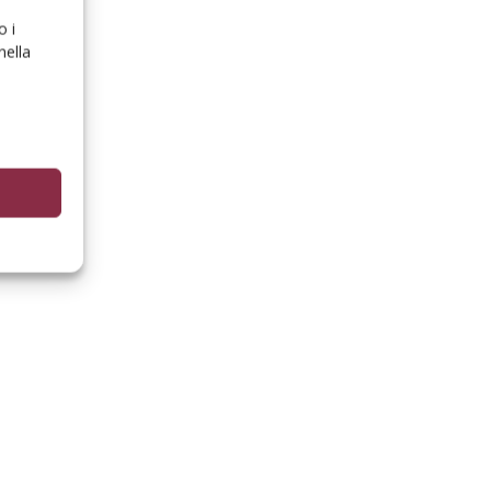
o i
nella