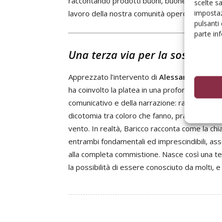
raccontando prodotti buoni, buone esperienze.
scelte s
impostaz
lavoro della nostra comunità operosa».
pulsanti
parte in
Una terza via per la sostenibil
Apprezzato l’intervento di
Alessandro Baric
ha coinvolto la platea in una profonda
lectio m
comunicativo e della narrazione: racconta co
dicotomia tra coloro che fanno, pratici e conc
vento. In realtà, Baricco racconta come la chia
entrambi fondamentali ed imprescindibili, assott
alla completa commistione. Nasce così una terza 
la possibilità di essere conosciuto da molti,