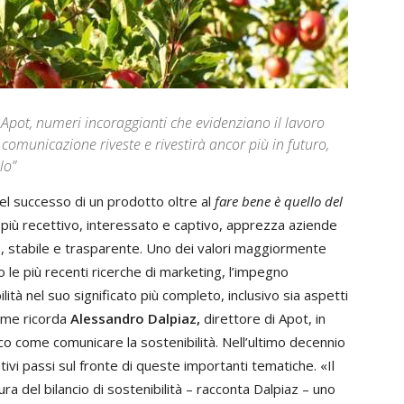
di Apot, numeri incoraggianti che evidenziano il lavoro
a comunicazione riveste e rivestirà ancor più in futuro,
lo”
 del successo di un prodotto oltre al
fare bene
è quello del
più recettivo, interessato e captivo, apprezza aziende
, stabile e trasparente. Uno dei valori maggiormente
 le più recenti ricerche di marketing, l’impegno
lità nel suo significato più completo, inclusivo sia aspetti
ome ricorda
Alessandro Dalpiaz,
direttore di Apot, in
co come comunicare la sostenibilità. Nell’ultimo decennio
ativi passi sul fronte di queste importanti tematiche. «Il
ra del bilancio di sostenibilità – racconta Dalpiaz – uno