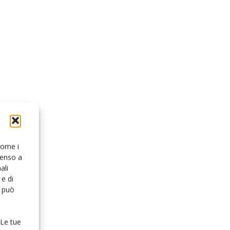
 come i
senso a
ali
e di
o può
 Le tue