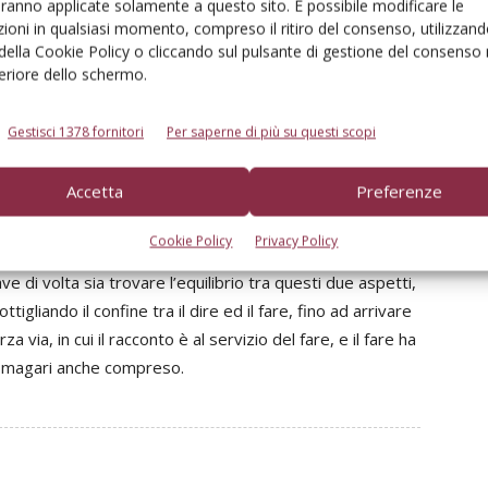
 Il nostro racconto dovrà far percepire il valore del
aranno applicate solamente a questo sito. È possibile modificare le
ioni in qualsiasi momento, compreso il ritiro del consenso, utilizzand
 della Cookie Policy o cliccando sul pulsante di gestione del consenso 
feriore dello schermo.
ità
Gestisci 1378 fornitori
Per saperne di più su questi scopi
co
, scrittore, durante l’evento organizzato da APOT che
Accetta
Preferenze
agistralis
dedicata all’importanza del processo
me spesso sussista, o per lo meno sia percepita, una
Cookie Policy
Privacy Policy
reti, e coloro che comunicano, i seminatori di parole al
ve di volta sia trovare l’equilibrio tra questi due aspetti,
igliando il confine tra il dire ed il fare, fino ad arrivare
via, in cui il racconto è al servizio del fare, e il fare ha
 e magari anche compreso.