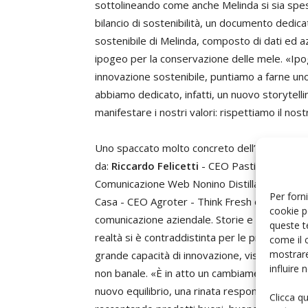
sottolineando come anche Melinda si sia spes
bilancio di sostenibilità, un documento dedic
sostenibile di Melinda, composto di dati ed a
ipogeo per la conservazione delle mele. «Ipog
innovazione sostenibile, puntiamo a farne uno d
abbiamo dedicato, infatti, un nuovo storytelli
manifestare i nostri valori: rispettiamo il nos
Uno spaccato molto concreto dell’operatività 
da:
Riccardo Felicetti
- CEO Pastificio Felice
Comunicazione Web Nonino Distillatori,
Mauri
Per forni
Casa - CEO Agroter - Think Fresh che hanno po
cookie p
comunicazione aziendale. Storie e mercati co
queste t
realtà si è contraddistinta per le proprie capa
come il 
mostrare
grande capacità di innovazione, visione ed il 
influire
non banale. «È in atto un cambiamento epocal
nuovo equilibrio, una rinata responsabilità. I
Clicca q