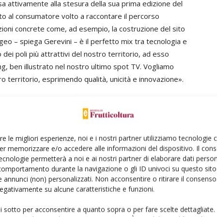
a attivamente alla stesura della sua prima edizione del
ato al consumatore volto a raccontare il percorso
zioni concrete come, ad esempio, la costruzione del sito
eo – spiega Gerevini – è il perfetto mix tra tecnologia e
ei poli più attrattivi del nostro territorio, ad esso
ng, ben illustrato nel nostro ultimo spot TV. Vogliamo
tro territorio, esprimendo qualità, unicità e innovazione».
aziendale in conclusione all’evento è stato presentato
tti Spa,
Francesca Nonino
- Responsabile
zio Rossini
- CEO Trentino Marketing e Roberto Della
re le migliori esperienze, noi e i nostri partner utilizziamo tecnologie
rtato la loro esperienza nell’ambito della
er memorizzare e/o accedere alle informazioni del dispositivo. Il con
mpletamente differenti, tuttavia ciascuna di queste
ecnologie permetterà a noi e ai nostri partner di elaborare dati person
cità comunicative. Fil rouge di tutte le esperienze è la
comportamento durante la navigazione o gli ID univoci su questo sito 
 annunci (non) personalizzati. Non acconsentire o ritirare il consens
coraggio di focalizzarsi sul racconto in modo semplice ma
 negativamente su alcune caratteristiche e funzioni.
e – sottolinea Rossini – sarà importante ritrovare un
niziare un nuovo modo di comunicare è possibile,
ui sotto per acconsentire a quanto sopra o per fare scelte dettagliate.