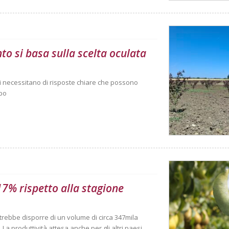
nto si basa sulla scelta oculata
anti necessitano di risposte chiare che possono
mpo
 17% rispetto alla stagione
trebbe disporre di un volume di circa 347mila
La produttività attesa anche per gli altri paesi