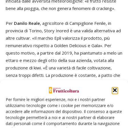
inficiata dalle avversità meteorologiche: «il frutto resiste
bene alla pioggia, che non genera fenomeni di cracking».
Per
Danilo Reale
, agricoltore di Campiglione Fenile, in
provincia di Torino, Story Inored è una valida alternativa ad
altre cultivar. «Il marchio Eplì valorizza il prodotto, più
remunerativo rispetto a Golden Delicious e Gala». Per
questo motivo, a partire dal 2019, ha piantumato a melo un
ettaro e mezzo degli otto della sua azienda, votata alla
produzione di kiwi. «È una varietà di facile coltivazione,
senza troppi difetti. La produzione è costante, a patto che
si eseguano bene i diradamenti: un eccesso di gemme
influisce in modo negativo sulla pezzatura delle mele e
quindi sul valore commerciale, oltre a indebolire la pianta
Per fornire le migliori esperienze, noi e i nostri partner
nella stagione successiva». Nell’areale, posto all’imbocco
utilizziamo tecnologie come i cookie per memorizzare e/o
accedere alle informazioni del dispositivo. Il consenso a queste
della Val Pellice, la raccolta inizia durante la prima decade di
tecnologie permetterà a noi e ai nostri partner di elaborare
ottobre: «Col primo passaggio si stacca il 70 per cento del
dati personali come il comportamento durante la navigazione
prodotto, le operazioni terminano all’inizio di novembre e le