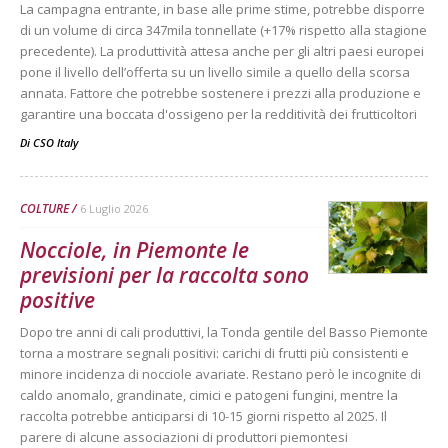
La campagna entrante, in base alle prime stime, potrebbe disporre
di un volume di circa 347mila tonnellate (+17% rispetto alla stagione
precedente). La produttività attesa anche per gli altri paesi europei
pone il livello dell’offerta su un livello simile a quello della scorsa
annata. Fattore che potrebbe sostenere i prezzi alla produzione e
garantire una boccata d'ossigeno per la redditività dei frutticoltori
Di
CSO Italy
COLTURE
6 Luglio 2026
Nocciole, in Piemonte le
previsioni per la raccolta sono
positive
Dopo tre anni di cali produttivi, la Tonda gentile del Basso Piemonte
torna a mostrare segnali positivi: carichi di frutti più consistenti e
minore incidenza di nocciole avariate. Restano però le incognite di
caldo anomalo, grandinate, cimici e patogeni fungini, mentre la
raccolta potrebbe anticiparsi di 10-15 giorni rispetto al 2025. Il
parere di alcune associazioni di produttori piemontesi