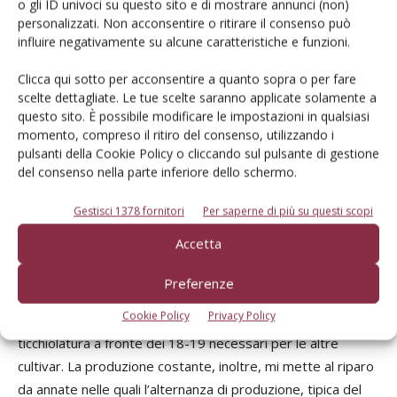
o gli ID univoci su questo sito e di mostrare annunci (non)
mele resistono bene anche se lasciate qualche giorno in più
personalizzati. Non acconsentire o ritirare il consenso può
influire negativamente su alcune caratteristiche e funzioni.
sugli alberi».
Clicca qui sotto per acconsentire a quanto sopra o per fare
Silvana Demarchi
coltiva 4 ettari di frutteti a Saluzzo e ha
scelte dettagliate. Le tue scelte saranno applicate solamente a
aderito al progetto Eplì nel 2016. «Dovevo sostituire un
questo sito. È possibile modificare le impostazioni in qualsiasi
momento, compreso il ritiro del consenso, utilizzando i
impianto di Red Delicious, ormai a fine ciclo e poco richieste
pulsanti della Cookie Policy o cliccando sul pulsante di gestione
sul mercato: ho deciso di mettere a dimora 850 piante di
del consenso nella parte inferiore dello schermo.
Story Inored. Mi serviva una varietà a maturazione
autunnale non eccessivamente tardiva, da affiancare alle
Gestisci 1378 fornitori
Per saperne di più su questi scopi
cultivar Super Chief, Gala e Golden Delicious presenti in
Accetta
azienda: negli anni ho raggiunto l’ettaro e mezzo di
superficie». La riduzione dei trattamenti è un grande
Preferenze
vantaggio, specie per una piccola realtà a conduzione
Cookie Policy
Privacy Policy
familiare: «Eseguo fra i 10 e i 14 interventi per la
ticchiolatura a fronte dei 18-19 necessari per le altre
cultivar. La produzione costante, inoltre, mi mette al riparo
da annate nelle quali l’alternanza di produzione, tipica del