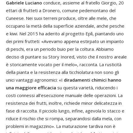
Gabriele Luciano
conduce, assieme al fratello Giorgio, 20
ettari di frutteti a Dronero, comune pedemontano del
Cuneese. Nei suoi terreni produce, oltre alle mele, che
occupano la metà della superficie aziendale, anche pesche
e kiwi. Nel 2015 ha aderito al progetto Eplì, piantando uno
dei primi frutteti: «Avevamo appena estirpato un impianto
di peschi, era un periodo buio per la coltura. Abbiamo
deciso di puntare su Story Inored, visto che il nostro areale
è storicamente vocato per il melo», racconta. La rusticità
della pianta e la resistenza alla ticchiolatura non sono gli
unici vantaggi agronomici: «I
diradamenti chimici hanno
una maggiore efficacia
su questa varietà, riducendo i
costi connessi all’esecuzione manuale delle operazioni. La
resistenza dei frutti, inoltre, richiede minor delicatezza in
fase di raccolta. Il picciolo lungo, infine, agevola lo stacco e
riduce il rischio che si rompa, separandosi dalla mela, con
problemi in magazzino». La maturazione tardiva non è