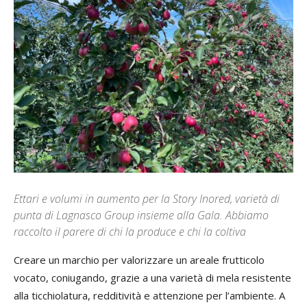
Ettari e volumi in aumento per la Story Inored, varietà di
punta di Lagnasco Group insieme alla Gala. Abbiamo
raccolto il parere di chi la produce e chi la coltiva
Creare un marchio per valorizzare un areale frutticolo
vocato, coniugando, grazie a una varietà di mela resistente
alla ticchiolatura, redditività e attenzione per l’ambiente. A