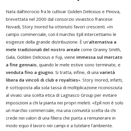
Nata dall’incrocio fra le cultivar Golden Delicious e Pinova,
brevettata nel 2000 dal consorzio vivaistico francese
Novadi, Story Inored ha ottenuto favori crescenti. «In
campo commerciale, con il marchio Eplì intercettiamo le
esigenze della grande distribuzione. È un’
alternativa a
mele tradizionali del nostro areale
come Granny Smith,
Gala, Golden Delicious e Fuji, viene
immessa sul mercato
a fine gennaio
, quando le mele estive sono terminate, e
venduta fino a giugno
. Si tratta, infine, di una
varietà
libera da vincoli di club e royalties
». Story Inored, infatti,
è sottoposta alla sola tassa di moltiplicazione riconosciuta
al vivaio: una scelta etica di Lagnasco Group per evitare
imposizioni a chi la pianta nei propri meleti. «Eplì non è solo
un marchio commerciale, ma una comunità scelta da chi
crede nei valori di una filiera che punta a remunerare in
modo equo il lavoro nei campi e a tutelare l’ambiente.