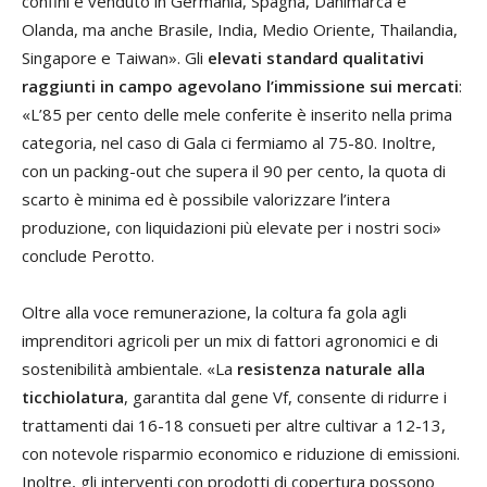
confini è venduto in Germania, Spagna, Danimarca e
Olanda, ma anche Brasile, India, Medio Oriente, Thailandia,
Singapore e Taiwan». Gli
elevati standard qualitativi
raggiunti in campo agevolano l’immissione sui mercati
:
«L’85 per cento delle mele conferite è inserito nella prima
categoria, nel caso di Gala ci fermiamo al 75-80. Inoltre,
con un packing-out che supera il 90 per cento, la quota di
scarto è minima ed è possibile valorizzare l’intera
produzione, con liquidazioni più elevate per i nostri soci»
conclude Perotto.
Oltre alla voce remunerazione, la coltura fa gola agli
imprenditori agricoli per un mix di fattori agronomici e di
sostenibilità ambientale. «La
resistenza naturale alla
ticchiolatura
, garantita dal gene Vf, consente di ridurre i
trattamenti dai 16-18 consueti per altre cultivar a 12-13,
con notevole risparmio economico e riduzione di emissioni.
Inoltre, gli interventi con prodotti di copertura possono