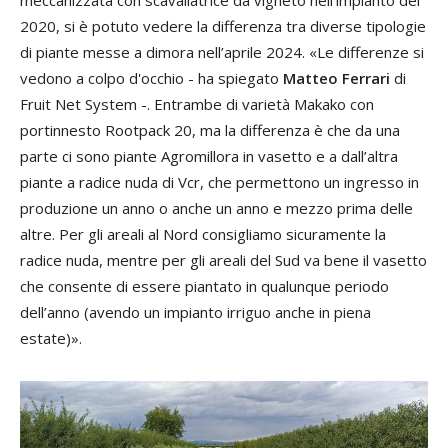
meccanizzata con scavallatrice da vigneto nell'impianto del
2020, si è potuto vedere la differenza tra diverse tipologie
di piante messe a dimora nell’aprile 2024. «Le differenze si
vedono a colpo d'occhio - ha spiegato
Matteo Ferrari
di
Fruit Net System -. Entrambe di varietà Makako con
portinnesto Rootpack 20, ma la differenza è che da una
parte ci sono piante Agromillora in vasetto e a dall’altra
piante a radice nuda di Vcr, che permettono un ingresso in
produzione un anno o anche un anno e mezzo prima delle
altre. Per gli areali al Nord consigliamo sicuramente la
radice nuda, mentre per gli areali del Sud va bene il vasetto
che consente di essere piantato in qualunque periodo
dell’anno (avendo un impianto irriguo anche in piena
estate)».