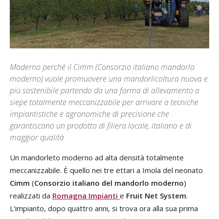
Moderno perché il Cimm (Consorzio italiano mandorlo
moderno) vuole promuovere una mandorlicoltura nuova e
più sostenibile partendo da una forma di allevamento a
siepe totalmente meccanizzabile per arrivare a tecniche
impiantistiche e agronomiche di precisione che
garantiscano un prodotto di filiera locale, italiano e di
maggior qualità
Un mandorleto moderno ad alta densità totalmente
meccanizzabile. È quello nei tre ettari a Imola del neonato
Cimm
(
Consorzio italiano del mandorlo moderno
)
realizzati da
Romagna Impianti
e
Fruit Net System
.
L'impianto, dopo quattro anni, si trova ora alla sua prima