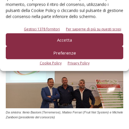
a fondo perduto variabile dal 45 al 75% a seconda
momento, compreso il ritiro del consenso, utilizzando i
dell’importo ammissibile e aiuto al 65% per non giovani e
pulsanti della Cookie Policy o cliccando sul pulsante di gestione
80% per giovani).
del consenso nella parte inferiore dello schermo.
Gestisci 1378 fornitori
Per saperne di più su questi scopi
Valorizzare un nuovo sistema di
Accetta
produzione di qualità
Preferenze
Cookie Policy
Privacy Policy
Da sinistra: Ilenio Bastoni (Terremerse), Matteo Ferrari (Fruit Net System) e Michele
Zaniboni (presidente del consorzio)