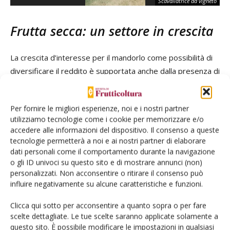
Scavallatrice da vigneto
Frutta secca: un settore in crescita
La crescita d’interesse per il mandorlo come possibilità di
diversificare il reddito è supportata anche dalla presenza di
diverse fonti di finanziamento.
Leonardo Mariggiò
di
Phorma Mentis ha ricordato il Fondo Agea di tutela della
Per fornire le migliori esperienze, noi e i nostri partner
frutta in guscio (agevolazione al 65% e all’80% per giovani
utilizziamo tecnologie come i cookie per memorizzare e/o
imprenditori per massimo 5 ettari e un massimo di
accedere alle informazioni del dispositivo. Il consenso a queste
contributo concedibile per beneficiario di 100mila euro),
tecnologie permetterà a noi e ai nostri partner di elaborare
l’intervento SRD01 della regione Emilia-Romagna a
dati personali come il comportamento durante la navigazione
o gli ID univoci su questo sito e di mostrare annunci (non)
sostegno di investimenti produttivi agricoli per la
personalizzati. Non acconsentire o ritirare il consenso può
competitività delle aziende agricole (contributo a fondo
influire negativamente su alcune caratteristiche e funzioni.
perduto del 60% dell’investimento ammissibile per nuovi
impianti frutticoli con almeno due sistemi di difesa attiva) e
Clicca qui sotto per acconsentire a quanto sopra o per fare
scelte dettagliate. Le tue scelte saranno applicate solamente a
il fondo Ismea per l’innovazione in agricoltura (% contributo
questo sito. È possibile modificare le impostazioni in qualsiasi