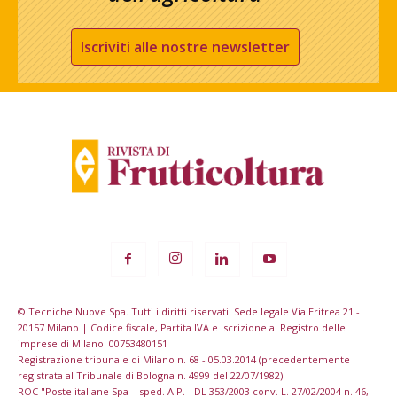
Iscriviti alle nostre newsletter
© Tecniche Nuove Spa. Tutti i diritti riservati. Sede legale Via Eritrea 21 -
20157 Milano | Codice fiscale, Partita IVA e Iscrizione al Registro delle
imprese di Milano: 00753480151
Registrazione tribunale di Milano n. 68 - 05.03.2014 (precedentemente
registrata al Tribunale di Bologna n. 4999 del 22/07/1982)
ROC "Poste italiane Spa – sped. A.P. - DL 353/2003 conv. L. 27/02/2004 n. 46,