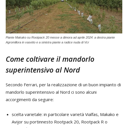
Piante Makako su Rootpack 20 messe a dimora ad aprile 2024: a destra piante
Agromillora in vasetto e a sinistra piante a radice nuda di Vcr
Come coltivare il mandorlo
superintensivo al Nord
Secondo Ferrari, per la realizzazione di un buon impianto di
mandorlo superintensivo al Nord ci sono alcuni
accorgimenti da seguire:
scelta varietale: in particolare varietà Vialfas, Makako e
Avijor su portinnesto Rootpack 20, Rootpack R o