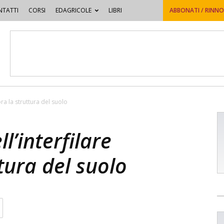
TATTI
CORSI
EDAGRICOLE
LIBRI
ABBONATI / RINN
ora la struttura del suolo
l’interfilare
tura del suolo