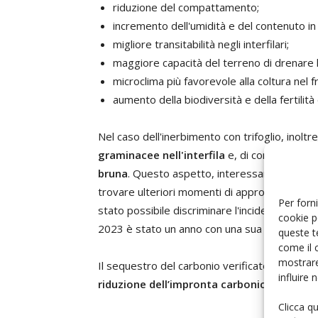
riduzione del compattamento;
incremento dell'umidità e del contenuto in
migliore transitabilità negli interfilari;
maggiore capacità del terreno di drenare l
microclima più favorevole alla coltura nel f
aumento della biodiversità e della fertilità 
Nel caso dell'inerbimento con trifoglio, inoltr
graminacee nell'interfila
e, di conseguenza, 
bruna
. Questo aspetto, interessante per i suo
trovare ulteriori momenti di approfondimento,
Per forni
stato possibile discriminare l'incidenza della 
cookie p
2023 è stato un anno con una sua bassa prese
queste t
come il 
mostrare
Il sequestro del carbonio verificato nelle tesi
influire
riduzione dell’impronta carbonica
della colt
Clicca q