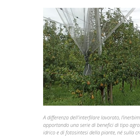
A differenza dell'interfilare lavorato, l’inerb
apportando una serie di benefici di tipo agr
idrico e di fotosintesi della piante, né sulla cr