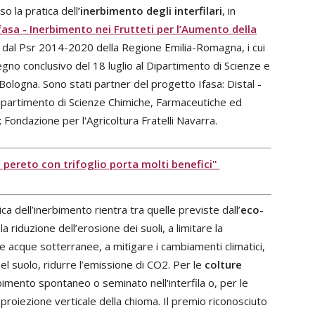
so la pratica dell
’inerbimento degli interfilari
, in
fasa
- Inerbimento nei Frutteti per l’Aumento della
o dal Psr 2014-2020 della Regione Emilia-Romagna, i cui
vegno conclusivo del 18 luglio al Dipartimento di Scienze e
Bologna. Sono stati partner del progetto Ifasa: Distal -
Dipartimento di Scienze Chimiche, Farmaceutiche ed
; Fondazione per l'Agricoltura Fratelli Navarra.
 pereto con trifoglio porta molti benefici"
ca dell’inerbimento rientra tra quelle previste dall’
eco-
 riduzione dell’erosione dei suoli, a limitare la
lle acque sotterranee, a mitigare i cambiamenti climatici,
nel suolo, ridurre l’emissione di CO2. Per le
colture
imento spontaneo o seminato nell'interfila o, per le
a proiezione verticale della chioma. Il premio riconosciuto