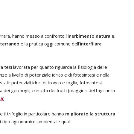
Ferrara, hanno messo a confronto l’
inerbimento naturale
,
tterraneo
e la pratica oggi comune dell’
interfilare
la tesi lavorata per quanto riguarda la fisiologia delle
 a livello di potenziale idrico e di fotosintesi e nella
tati: potenziali idrici di tronco e foglia, fotosintesi,
 dei germogli, crescita dei frutti (maggiori dettagli nella
sa
).
e il trifoglio in particolare hanno
migliorato la struttura
di tipo agronomico-ambientale quali: