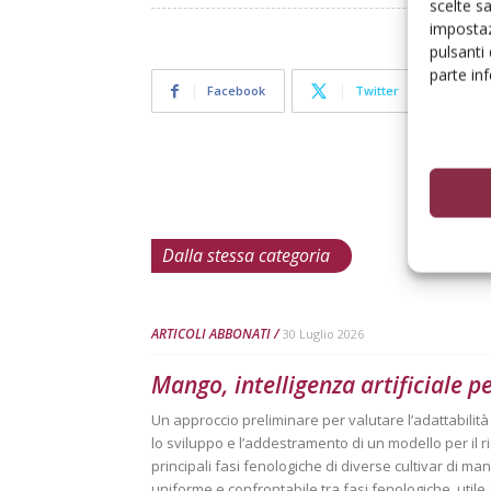
scelte s
impostaz
pulsanti
parte in
Facebook
Twitter
Dalla stessa categoria
ARTICOLI ABBONATI
30 Luglio 2026
Mango, intelligenza artificiale p
Un approccio preliminare per valutare l’adattabilit
lo sviluppo e l’addestramento di un modello per il
principali fasi fenologiche di diverse cultivar di mang
uniforme e confrontabile tra fasi fenologiche, utile