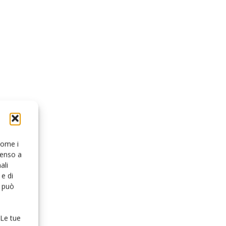
 come i
senso a
ali
e di
o può
 Le tue