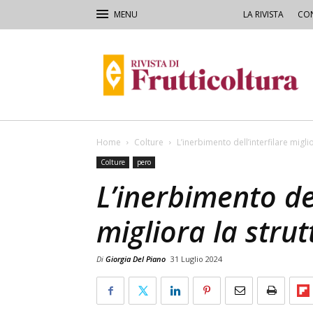
LA RIVISTA
CON
Rivista
di
Frutticoltura
e
Ortofloricoltura
Home
Colture
L’inerbimento dell’interfilare migli
Colture
pero
L’inerbimento del
migliora la strut
Di
Giorgia Del Piano
31 Luglio 2024