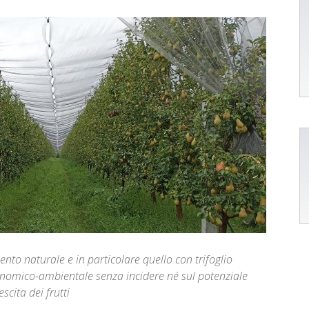
imento naturale e in particolare quello con trifoglio
onomico-ambientale senza incidere né sul potenziale
escita dei frutti