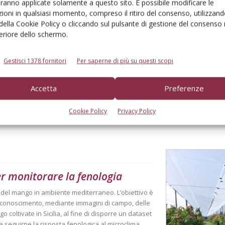
aranno applicate solamente a questo sito. È possibile modificare le
ioni in qualsiasi momento, compreso il ritiro del consenso, utilizzand
 della Cookie Policy o cliccando sul pulsante di gestione del consenso 
feriore dello schermo.
Linkedin
Pinterest
Email
Gestisci 1378 fornitori
Per saperne di più su questi scopi
Accetta
Preferenze
Cookie Policy
Privacy Policy
er monitorare la fenologia
à del mango in ambiente mediterraneo. L’obiettivo è
 riconoscimento, mediante immagini di campo, delle
o coltivate in Sicilia, al fine di disporre un dataset
 a seguirne la risposta fenologica al microclima