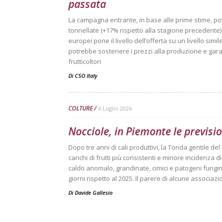
passata
La campagna entrante, in base alle prime stime, po
tonnellate (+17% rispetto alla stagione precedente). 
europei pone il livello dell’offerta su un livello sim
potrebbe sostenere i prezzi alla produzione e garan
frutticoltori
Di
CSO Italy
COLTURE
6 Luglio 2026
Nocciole, in Piemonte le previsio
Dopo tre anni di cali produttivi, la Tonda gentile d
carichi di frutti più consistenti e minore incidenza d
caldo anomalo, grandinate, cimici e patogeni fungini
giorni rispetto al 2025. Il parere di alcune associaz
Di
Davide Gallesio