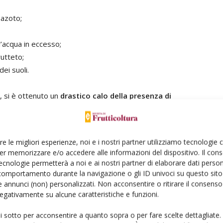
 azoto;
’acqua in eccesso;
rutteto;
dei suoli.
e, si è ottenuto un
drastico calo della presenza di
delle possibili
fonti di inoculo della maculatura
i risvolti agronomici, economici e ambientali, merita di
 poiché nel corso del periodo di attività di Ifasa non è
re le migliori esperienze, noi e i nostri partner utilizziamo tecnologie
malattia nelle diverse tesi messe a confronto, in quanto il
er memorizzare e/o accedere alle informazioni del dispositivo. Il con
nza in tutto l'areale ferrarese.
ecnologie permetterà a noi e ai nostri partner di elaborare dati person
comportamento durante la navigazione o gli ID univoci su questo sito 
 annunci (non) personalizzati. Non acconsentire o ritirare il consens
 con inerbimento, infine, ha dimostrato di contribuire alla
 negativamente su alcune caratteristiche e funzioni.
ura.
ui sotto per acconsentire a quanto sopra o per fare scelte dettagliate.