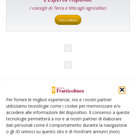
I consigli di Terra e Vita agli agricoltori
Cerca adesso
Dalla stessa categoria
Per fornire le migliori esperienze, noi e i nostri partner
utilizziamo tecnologie come i cookie per memorizzare e/o
MELO
6 Agosto 2026
accedere alle informazioni del dispositivo. Il consenso a queste
Mele, la produzione europea
tecnologie permetterà a noi e ai nostri partner di elaborare
dati personali come il comportamento durante la navigazione
scenderà sotto i 10 milioni di
o gli ID univoci su questo sito e di mostrare annunci (non)
tonnellate