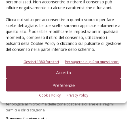
personalizzati. Non acconsentire o ritirare il consenso può
influire negativamente su alcune caratteristiche e funzioni.
Secondo le previsioni di Prognosfruit 2026, pesano nel bilancio gli
eventi climatici estremi. Ma le prospettive di mercato sono buone
Clicca qui sotto per acconsentire a quanto sopra o per fare
Di
Redazione Frutticoltura
scelte dettagliate. Le tue scelte saranno applicate solamente a
questo sito. È possibile modificare le impostazioni in qualsiasi
momento, compreso il ritiro del consenso, utilizzando i
ARTICOLI ABBONATI
30 Luglio 2026
pulsanti della Cookie Policy o cliccando sul pulsante di gestione
del consenso nella parte inferiore dello schermo.
Mango, intelligenza artificiale
per monitorare la fenologia
Gestisci 1380 fornitori
Per saperne di più su questi scopi
Un approccio preliminare per valutare l’adattabilità del mango in
Accetta
ambiente mediterraneo. L’obiettivo è lo sviluppo e l’addestramento
di un modello per il riconoscimento, mediante immagini di campo,
Preferenze
delle principali fasi fenologiche di diverse cultivar di mango
coltivate in Sicilia, al fine di disporre un dataset uniforme e
Cookie Policy
Privacy Policy
confrontabile tra fasi fenologiche, utile a seguirne la risposta
fenologica al microclima delle zone costiere siciliane e ai regimi
termici e idrici stagionali
Di Vincenzo Tarantino et al.
-