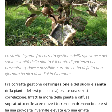
Lo stretto legame fra corretta gestione dell’irrigazione e del
suolo e sanità della pianta è il punto di partenza per
prevenirla o, dove è possibile, curarla. Lo ha definito una
giornata tecnica della Soi in Piemonte
Fra corretta gestione dell’
irrigazione
e del
suolo
e
sanità
della pianta del kiwi (o actinidia) esiste una stretta
correlazione. Infatti la moria delle piante è diffusa
soprattutto nelle aree dove i terreni non drenano bene e si
ha una piovosità invernale elevata e/o una errata