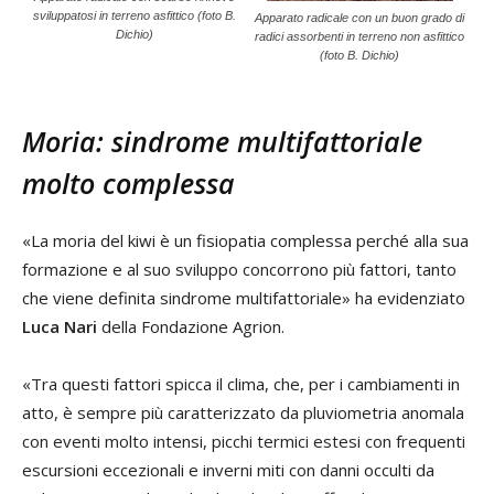
sviluppatosi in terreno asfittico (foto B.
Apparato radicale con un buon grado di
Dichio)
radici assorbenti in terreno non asfittico
(foto B. Dichio)
Moria: sindrome multifattoriale
molto complessa
«La moria del kiwi è un fisiopatia complessa perché alla sua
formazione e al suo sviluppo concorrono più fattori, tanto
che viene definita sindrome multifattoriale» ha evidenziato
Luca Nari
della Fondazione Agrion.
«Tra questi fattori spicca il clima, che, per i cambiamenti in
atto, è sempre più caratterizzato da pluviometria anomala
con eventi molto intensi, picchi termici estesi con frequenti
escursioni eccezionali e inverni miti con danni occulti da