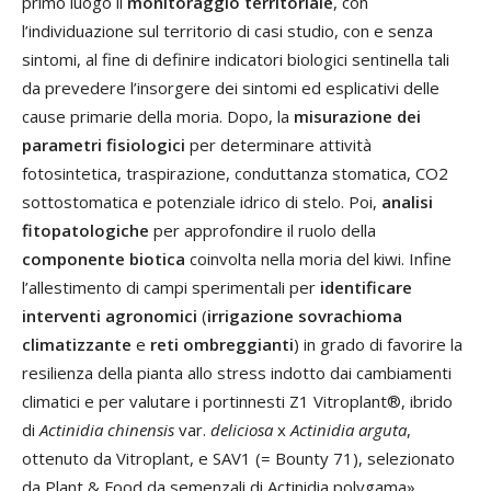
primo luogo il
monitoraggio territoriale
, con
l’individuazione sul territorio di casi studio, con e senza
sintomi, al fine di definire indicatori biologici sentinella tali
da prevedere l’insorgere dei sintomi ed esplicativi delle
cause primarie della moria. Dopo, la
misurazione dei
parametri fisiologici
per determinare attività
fotosintetica, traspirazione, conduttanza stomatica, CO2
sottostomatica e potenziale idrico di stelo. Poi,
analisi
fitopatologiche
per approfondire il ruolo della
componente biotica
coinvolta nella moria del kiwi. Infine
l’allestimento di campi sperimentali per
identificare
interventi agronomici
(
irrigazione sovrachioma
climatizzante
e
reti ombreggianti
) in grado di favorire la
resilienza della pianta allo stress indotto dai cambiamenti
climatici e per valutare i portinnesti Z1 Vitroplant®, ibrido
di
Actinidia chinensis
var.
deliciosa
x
Actinidia arguta
,
ottenuto da Vitroplant, e SAV1 (= Bounty 71), selezionato
da Plant & Food da semenzali di Actinidia polygama».