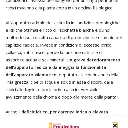
condizioni di asfissia permangono per un lungo periodo le
radici muoiono e la pianta entra in un declino fisiologico.
«L’apparato radicale dell’actinidia in condizioni pedologiche
e idriche ottimali è ricco di radichette bianche e quindi
molto denso, con alta capacità di produzione e ricambio del
capillizio radicale. Invece in condizioni di eccesso idrico
collassa, imbrunisce, perde la funzione naturale di
assorbire acqua e sali minerali.
Un grave deterioramento
dell’apparato radicale danneggia la funzionalità
dell’apparato xilematico
, deputato alla conduzione della
linfa grezza, cioè di acqua e soluti in essa disciolti, dalle
radici alle foglie, e porta prima a un irreversibile
avvizzimento della chioma e dopo alla morte della pianta».
Anche il
deficit idrico, per carenza idrica o elevata
domanda evaporativa dell’ambiente
, crea problemi alla
coltura del kiwi, perché può portare al disseccamento