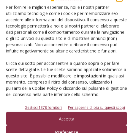
parziale o totale del lembo fogliare, ha aggiunto Dichio.
Per fornire le migliori esperienze, noi e i nostri partner
utilizziamo tecnologie come i cookie per memorizzare e/o
accedere alle informazioni del dispositivo. Il consenso a queste
«Il kiwi ha, quindi, bisogno di
irrigazioni brevi e frequenti
,
tecnologie permetterà a noi e ai nostri partner di elaborare
da realizzare con la tecnica dell’irrigazione di precisione. Il
dati personali come il comportamento durante la navigazione
fabbisogno idrico della pianta del kiwi è particolarmente
o gli ID univoci su questo sito e di mostrare annunci (non)
personalizzati. Non acconsentire o ritirare il consenso può
elevato tra luglio e agosto, durante la fase di
influire negativamente su alcune caratteristiche e funzioni.
accrescimento del frutto, quanto le temperature sono alte
e la probabilità di pioggia è bassa, soprattutto negli
Clicca qui sotto per acconsentire a quanto sopra o per fare
ambienti meridionali. Ovviamente un’attenta irrigazione di
scelte dettagliate. Le tue scelte saranno applicate solamente a
precisione deve tenere conto degli effetti dei cambiamenti
questo sito. È possibile modificare le impostazioni in qualsiasi
momento, compreso il ritiro del consenso, utilizzando i
climatici, spesso caratterizzati o da piogge irregolari,
pulsanti della Cookie Policy o cliccando sul pulsante di gestione
improvvise e abbondanti oppure da lunghi periodi
del consenso nella parte inferiore dello schermo.
siccitosi».
Gestisci 1378 fornitori
Per saperne di più su questi scopi
Recuperare un actinidieto colpito
Accetta
dalla moria
Preferenze