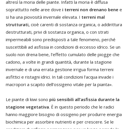
altresì la moria delle piante. Infatti la moria è diffusa
soprattutto nelle aree dove
i terreni non drenano bene
e
si ha una piovosità invernale elevata. I
terreni mal
strutturati,
cioè carenti di sostanza organica, o addirittura
destrutturati, privi di sostanza organica, o con strati
impermeabili sono predisposti a tale fenomeno, perché
suscettibili ad asfissia in condizioni di eccesso idrico. Se un
suolo non drena bene, l’effetto cumulato delle piogge che
cadono, a volte in grandi quantità, durante la stagione
invernale e di una errata gestione irrigua forma terreni
asfittici e ristagni idrici. In tali condizioni l’acqua invade i
macropori a scapito dell’ossigeno vitale per la pianta».
Le piante di kiwi sono
più sensibili all’asfissia durante la
stagione vegetativa
. È in questo periodo che le radici
hanno maggiore bisogno di ossigeno per produrre energia
biochimica per assorbire nutrienti e per crescere. Se le