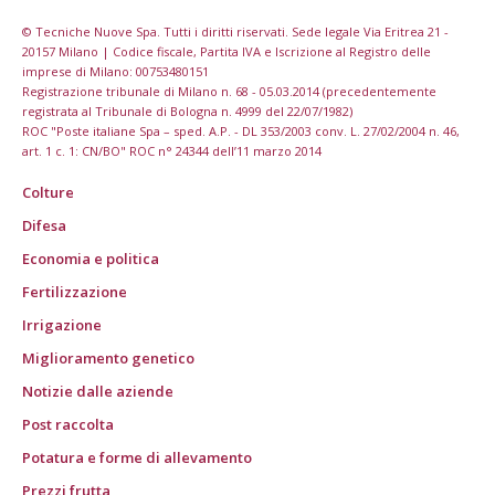
© Tecniche Nuove Spa. Tutti i diritti riservati. Sede legale Via Eritrea 21 -
20157 Milano | Codice fiscale, Partita IVA e Iscrizione al Registro delle
imprese di Milano: 00753480151
Registrazione tribunale di Milano n. 68 - 05.03.2014 (precedentemente
registrata al Tribunale di Bologna n. 4999 del 22/07/1982)
ROC "Poste italiane Spa – sped. A.P. - DL 353/2003 conv. L. 27/02/2004 n. 46,
art. 1 c. 1: CN/BO" ROC n° 24344 dell’11 marzo 2014
Colture
Difesa
Economia e politica
Fertilizzazione
Irrigazione
Miglioramento genetico
Notizie dalle aziende
Post raccolta
Potatura e forme di allevamento
Prezzi frutta