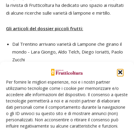
la rivista di Frutticoltura ha dedicato uno spazio ai risultati
di alcune ricerche sulle varietà di lampone e mirtillo.
Gli articoli del dossier piccoli frutti:
Dal Trentino arrivano varietà di Lampone che girano il
mondo - Lara Giongo, Aldo Telch, Diego Ioriatti, Paolo
Zucchi
Il mirtillo in Val di Non può essere una coltura sostenibile
alternativa - L. Giongo, M. Ajelli, S. Conci, S. Dalpiaz, L.
Per fornire le migliori esperienze, noi e i nostri partner
Lovatti, Massimiliano Gremes
utilizziamo tecnologie come i cookie per memorizzare e/o
In Piemonte si espande la coltivazione del mirtillo
accedere alle informazioni del dispositivo. Il consenso a queste
gigante - Cristiano Carli, Roberto Giordano
tecnologie permetterà a noi e ai nostri partner di elaborare
dati personali come il comportamento durante la navigazione
o gli ID univoci su questo sito e di mostrare annunci (non)
personalizzati. Non acconsentire o ritirare il consenso può
influire negativamente su alcune caratteristiche e funzioni.