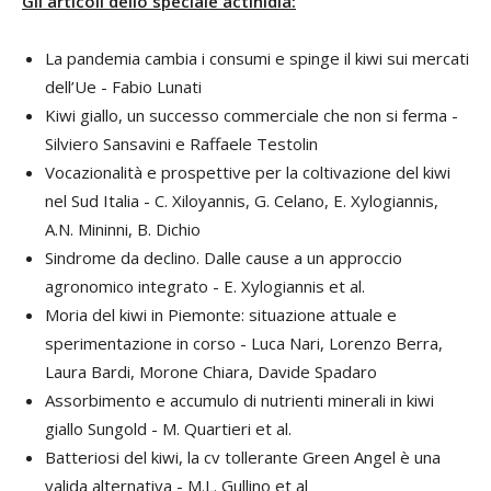
Gli articoli dello speciale actinidia:
La pandemia cambia i consumi e spinge il kiwi sui mercati
dell’Ue - Fabio Lunati
Kiwi giallo, un successo commerciale che non si ferma -
Silviero Sansavini e Raffaele Testolin
Vocazionalità e prospettive per la coltivazione del kiwi
nel Sud Italia - C. Xiloyannis, G. Celano, E. Xylogiannis,
A.N. Mininni, B. Dichio
Sindrome da declino. Dalle cause a un approccio
agronomico integrato - E. Xylogiannis et al.
Moria del kiwi in Piemonte: situazione attuale e
sperimentazione in corso - Luca Nari, Lorenzo Berra,
Laura Bardi, Morone Chiara, Davide Spadaro
Assorbimento e accumulo di nutrienti minerali in kiwi
giallo Sungold - M. Quartieri et al.
Batteriosi del kiwi, la cv tollerante Green Angel è una
valida alternativa - M.L. Gullino et al