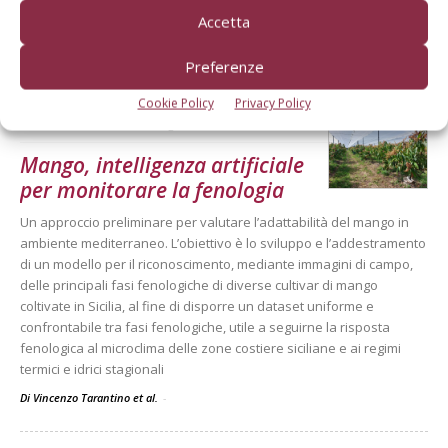
Secondo le previsioni di Prognosfruit 2026, pesano nel bilancio gli
Accetta
eventi climatici estremi. Ma le prospettive di mercato sono buone
Di
Redazione Frutticoltura
Preferenze
Cookie Policy
Privacy Policy
ARTICOLI ABBONATI
30 Luglio 2026
Mango, intelligenza artificiale
per monitorare la fenologia
Un approccio preliminare per valutare l’adattabilità del mango in
ambiente mediterraneo. L’obiettivo è lo sviluppo e l’addestramento
di un modello per il riconoscimento, mediante immagini di campo,
delle principali fasi fenologiche di diverse cultivar di mango
coltivate in Sicilia, al fine di disporre un dataset uniforme e
confrontabile tra fasi fenologiche, utile a seguirne la risposta
fenologica al microclima delle zone costiere siciliane e ai regimi
termici e idrici stagionali
Di Vincenzo Tarantino et al.
-