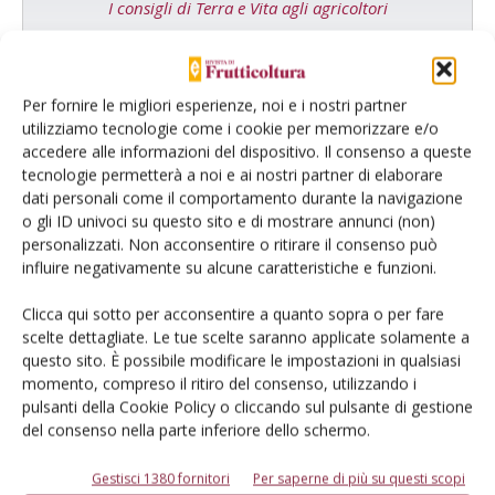
I consigli di Terra e Vita agli agricoltori
Cerca adesso
Per fornire le migliori esperienze, noi e i nostri partner
utilizziamo tecnologie come i cookie per memorizzare e/o
accedere alle informazioni del dispositivo. Il consenso a queste
tecnologie permetterà a noi e ai nostri partner di elaborare
dati personali come il comportamento durante la navigazione
o gli ID univoci su questo sito e di mostrare annunci (non)
personalizzati. Non acconsentire o ritirare il consenso può
influire negativamente su alcune caratteristiche e funzioni.
Dalla stessa categoria
Clicca qui sotto per acconsentire a quanto sopra o per fare
scelte dettagliate. Le tue scelte saranno applicate solamente a
questo sito. È possibile modificare le impostazioni in qualsiasi
MELO
6 Agosto 2026
momento, compreso il ritiro del consenso, utilizzando i
pulsanti della Cookie Policy o cliccando sul pulsante di gestione
Mele, la produzione europea
del consenso nella parte inferiore dello schermo.
scenderà sotto i 10 milioni di
tonnellate
Gestisci 1380 fornitori
Per saperne di più su questi scopi