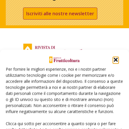
Iscriviti alle nostre newsletter
Per fornire le migliori esperienze, noi e i nostri partner
utilizziamo tecnologie come i cookie per memorizzare e/o
accedere alle informazioni del dispositivo. Il consenso a queste
tecnologie permetterà a noi e ai nostri partner di elaborare
dati personali come il comportamento durante la navigazione
o gli ID univoci su questo sito e di mostrare annunci (non)
© Tecniche Nuove Spa. Tutti i diritti riservati. Sede legale Via Eritrea 21 -
20157 Milano | Codice fiscale, Partita IVA e Iscrizione al Registro delle
personalizzati. Non acconsentire o ritirare il consenso può
imprese di Milano: 00753480151
influire negativamente su alcune caratteristiche e funzioni.
Registrazione tribunale di Milano n. 68 - 05.03.2014 (precedentemente
registrata al Tribunale di Bologna n. 4999 del 22/07/1982)
Clicca qui sotto per acconsentire a quanto sopra o per fare
ROC "Poste italiane Spa – sped. A.P. - DL 353/2003 conv. L. 27/02/2004 n. 46,