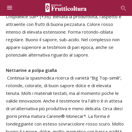
elevata estensione. Buono il sapore con elevata
componente acidula. Tra le tardive compare Tonicsun®
Crispdelice Sun* (+36): elevata la produttività, l’aspetto è
attraente con frutti di buona pezzatura. Colore rosso
intenso di elevata estensione. Forma rotondo-oblata
regolare. Buono il sapore, sub-acido. Nel complesso non
appare superiore ai testimoni di pari epoca, anche se
potenziale alternativa riguardo al sapore.
Nettarine a polpa gialla
Continua la spasmodica ricerca di varietà “Big Top-simili”,
rotonde, colorate, di buon sapore dolce e di elevata
tenuta. Molti i materiali testati, ma al momento poche le
valide innovazioni. Anche il testimone tra l’altro è in attesa
di un’alternativa più produttiva e meno delicata. Circa dieci
giorni prima matura Carene® Monecar*. La forma è
tondeggiante con esteso sovraccolore rosso scuro. Molto
buono il sapore, dolce, molto aromatico con bassa acidità.