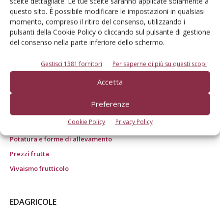
scelte dettagliate. Le tue scelte saranno applicate solamente a
art. 1 c. 1: CN/BO" ROC n° 24344 dell’11 marzo 2014
questo sito. È possibile modificare le impostazioni in qualsiasi
Colture
momento, compreso il ritiro del consenso, utilizzando i
pulsanti della Cookie Policy o cliccando sul pulsante di gestione
Difesa
del consenso nella parte inferiore dello schermo.
Economia e politica
Gestisci 1381 fornitori
Per saperne di più su questi scopi
Fertilizzazione
Irrigazione
Accetta
Miglioramento genetico
Preferenze
Notizie dalle aziende
Cookie Policy
Privacy Policy
Post raccolta
Potatura e forme di allevamento
Prezzi frutta
Vivaismo frutticolo
EDAGRICOLE