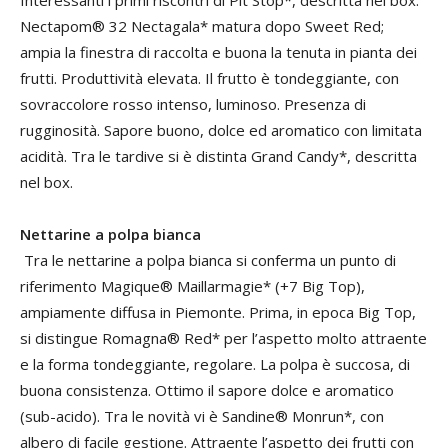
Interessanti i primi riscontri di Pit Stop*, descritta nel box.
Nectapom® 32 Nectagala* matura dopo Sweet Red;
ampia la finestra di raccolta e buona la tenuta in pianta dei
frutti. Produttività elevata. Il frutto è tondeggiante, con
sovraccolore rosso intenso, luminoso. Presenza di
rugginosità. Sapore buono, dolce ed aromatico con limitata
acidità. Tra le tardive si è distinta Grand Candy*, descritta
nel box.
Nettarine a polpa bianca
Tra le nettarine a polpa bianca si conferma un punto di
riferimento Magique® Maillarmagie* (+7 Big Top),
ampiamente diffusa in Piemonte. Prima, in epoca Big Top,
si distingue Romagna® Red* per l’aspetto molto attraente
e la forma tondeggiante, regolare. La polpa è succosa, di
buona consistenza. Ottimo il sapore dolce e aromatico
(sub-acido). Tra le novità vi è Sandine® Monrun*, con
albero di facile gestione. Attraente l’aspetto dei frutti con