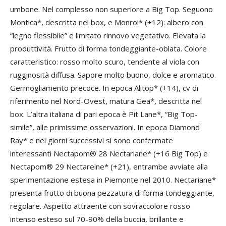
umbone. Nel complesso non superiore a Big Top. Seguono
Montica*, descritta nel box, e Monroi* (+12): albero con
“legno flessibile” e limitato rinnovo vegetativo. Elevata la
produttività. Frutto di forma tondeggiante-oblata. Colore
caratteristico: rosso molto scuro, tendente al viola con
rugginosità diffusa. Sapore molto buono, dolce e aromatico.
Germogliamento precoce. In epoca Alitop* (+14), cv di
riferimento nel Nord-Ovest, matura Gea*, descritta nel
box. L’altra italiana di pari epoca è Pit Lane*, “Big Top-
simile”, alle primissime osservazioni. In epoca Diamond
Ray* e nei giorni successivi si sono confermate
interessanti Nectapom® 28 Nectariane* (+16 Big Top) e
Nectapom® 29 Nectareine* (+21), entrambe avviate alla
sperimentazione estesa in Piemonte nel 2010. Nectariane*
presenta frutto di buona pezzatura di forma tondeggiante,
regolare. Aspetto attraente con sovraccolore rosso
intenso esteso sul 70-90% della buccia, brillante e