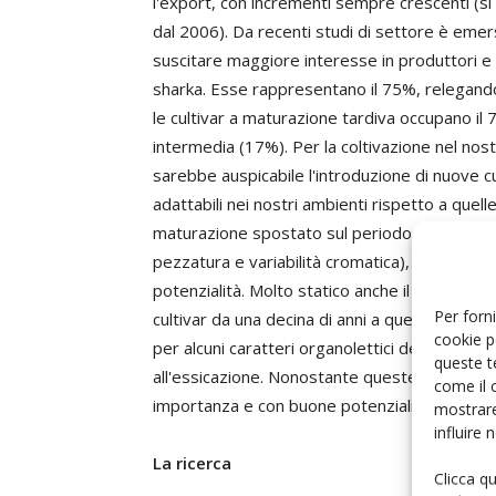
l'export, con incrementi sempre crescenti (s
dal 2006). Da recenti studi di settore è emers
suscitare maggiore interesse in produttori e 
sharka. Esse rappresentano il 75%, relegando 
le cultivar a maturazione tardiva occupano il
intermedia (17%). Per la coltivazione nel nos
sarebbe auspicabile l'introduzione di nuove c
adattabili nei nostri ambienti rispetto a quell
maturazione spostato sul periodo precoce e c
pezzatura e variabilità cromatica), ma sono 
potenzialità. Molto statico anche il panorama
Per forni
cultivar da una decina di anni a questa parte, 
cookie p
per alcuni caratteri organolettici del frutto (
queste t
all'essicazione. Nonostante queste problematich
come il 
importanza e con buone potenzialità di esport
mostrare
influire
La ricerca
Clicca q