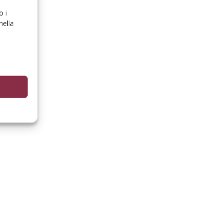
o i
nella