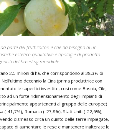
da parte dei frutticoltori e che ha bisogno di un
stiche estetico-qualitative e tipologie di prodotto.
agonisti del breeding mondiale.
ano 2,5 milioni di ha, che corrispondono al 38,3% di
 Nell'ultimo decennio la Cina (prima produttrice con
rementato le superfici investite, così come Bosnia, Cile,
tito ad un forte ridimensionamento degli impianti di
(principalmente appartenenti al gruppo delle europee)
sa (-41,7%), Romania (-27,8%), Stati Uniti (-22,6%),
avendo dismesso circa un quinto delle terre impiegate,
ta capace di aumentare le rese e mantenere inalterate le