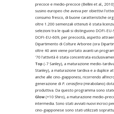
precoce e medio-precoce (Bellini et al., 201
susino europeo che aveva per obiettivi l'otte
consumo fresco, di buone caratteristiche org
oltre 1.200 semenzali ottenuti è stata licenzia
selezioni tra le quali si distinguono DOFI-EU-
DOFI-EU-609, per precocità, aspetto attraente
Dipartimento di Colture Arboree (ora Dipartim
oltre 40 anni viene portato avanti un program
'70 l'attività è stata concentrata esclusivam
Top
(-7 Sanley), a maturazione medio-tardiva
Stanley), a maturazione tardiva e a duplice at
anche alle cino-giapponesi, ricorrendo all'incr
generazione di
P. cerasifera
(mirabolano) dotat
produttiva. Da questo programma sono state o
Glow
(+10 Shiro), a maturazione medio-prec
intermedia. Sono stati avviati nuovi incroci pe
cino-giapponese sono stati utilizzati soprattut