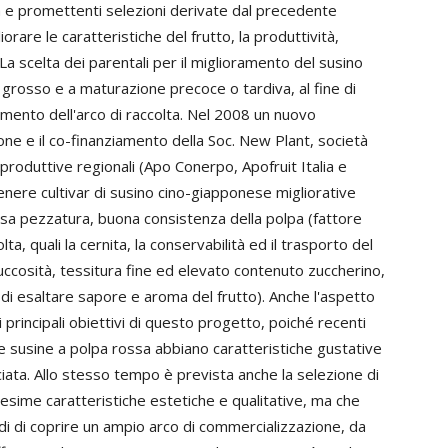
lta e promettenti selezioni derivate dal precedente
rare le caratteristiche del frutto, la produttività,
La scelta dei parentali per il miglioramento del susino
 grosso e a maturazione precoce o tardiva, al fine di
mento dell'arco di raccolta. Nel 2008 un nuovo
one e il co-finanziamento della Soc. New Plant, società
 produttive regionali (Apo Conerpo, Apofruit Italia e
ere cultivar di susino cino-giapponese migliorative
ssa pezzatura, buona consistenza della polpa (fattore
ta, quali la cernita, la conservabilità ed il trasporto del
uccosità, tessitura fine ed elevato contenuto zuccherino,
o di esaltare sapore e aroma del frutto). Anche l'aspetto
i principali obiettivi di questo progetto, poiché recenti
e susine a polpa rossa abbiano caratteristiche gustative
nciata. Allo stesso tempo è prevista anche la selezione di
desime caratteristiche estetiche e qualitative, ma che
di di coprire un ampio arco di commercializzazione, da