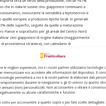
i esporta circa un terzo della produzione, con un +87%
o che in Italia le susine cino-giapponesi continuano a
consumatori, nonostante la sensibilità a leptonecrosi e
quelle europee a produzioni tipiche locali. In generale
 73% delle superfici, seguite da quelle a maturazione
tro Paese e soprattutto per gli areali del Centro-Nord
ultivar cino-giapponesi di origine italiana (maggiormente
e di provenienza straniera), con calendario di
on caratteri agro-pomologici di pregio (consistenza,
ancora poche quelle che sembrano offrire buone
 varietale del susino europeo, basato sulle stesse
re le migliori esperienze, noi e i nostri partner utilizziamo tecnologie
spesso con problemi di autofertilità, talvolta in difetto
er memorizzare e/o accedere alle informazioni del dispositivo. Il con
insufficiente pezzatura e qualità) e per lo più non idonee
ecnologie permetterà a noi e ai nostri partner di elaborare dati person
e, in Italia, il susino resta una coltura di prima
comportamento durante la navigazione o gli ID univoci su questo sito 
azione sui mercati internazionali.
 annunci (non) personalizzati. Non acconsentire o ritirare il consens
 negativamente su alcune caratteristiche e funzioni.
ui sotto per acconsentire a quanto sopra o per fare scelte dettagliate.