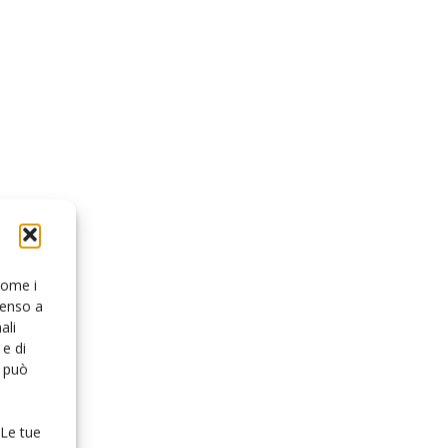
 come i
senso a
ali
e di
o può
 Le tue