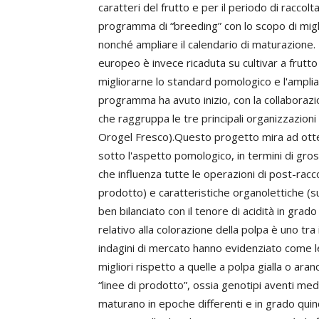
caratteri del frutto e per il periodo di racco
programma di “breeding” con lo scopo di miglio
nonché ampliare il calendario di maturazione. 
europeo è invece ricaduta su cultivar a frutto
migliorarne lo standard pomologico e l'amplia
programma ha avuto inizio, con la collaborazi
che raggruppa le tre principali organizzazioni
Orogel Fresco).Questo progetto mira ad otten
sotto l'aspetto pomologico, in termini di gro
che influenza tutte le operazioni di post-raccol
prodotto) e caratteristiche organolettiche (s
ben bilanciato con il tenore di acidità in grad
relativo alla colorazione della polpa è uno tra 
indagini di mercato hanno evidenziato come l
migliori rispetto a quelle a polpa gialla o ara
“linee di prodotto”, ossia genotipi aventi me
maturano in epoche differenti e in grado quin