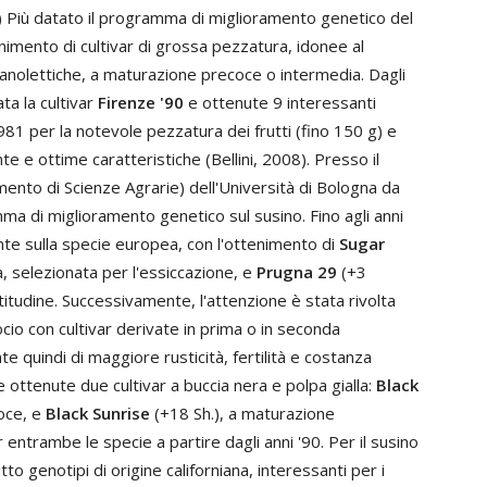
0) Più datato il programma di miglioramento genetico del
nimento di cultivar di grossa pezzatura, idonee al
anolettiche, a maturazione precoce o intermedia. Dagli
ta la cultivar
Firenze '90
e ottenute 9 interessanti
981 per la notevole pezzatura dei frutti (fino 150 g) e
 e ottime caratteristiche (Bellini, 2008). Presso il
ento di Scienze Agrarie) dell'Università di Bologna da
ma di miglioramento genetico sul susino. Fino agli anni
ente sulla specie europea, con l'ottenimento di
Sugar
, selezionata per l'essiccazione, e
Prugna 29
(+3
titudine. Successivamente, l'attenzione è stata rivolta
ocio con cultivar derivate in prima o in seconda
e quindi di maggiore rusticità, fertilità e costanza
ttenute due cultivar a buccia nera e polpa gialla:
Black
oce, e
Black Sunrise
(+18 Sh.), a maturazione
r entrambe le specie a partire dagli anni '90. Per il susino
to genotipi di origine californiana, interessanti per i