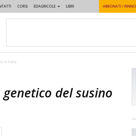
TATTI
CORSI
EDAGRICOLE
LIBRI
ABBONATI / RINN
 in Italia
 genetico del susino