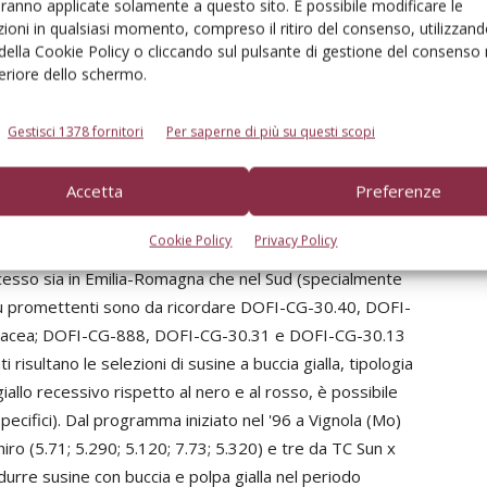
aranno applicate solamente a questo sito. È possibile modificare le
 i centri di ricerca italiani che operano nel miglioramento
ioni in qualsiasi momento, compreso il ritiro del consenso, utilizzand
 della Cookie Policy o cliccando sul pulsante di gestione del consenso 
ono le risposte fornite in merito (Sottile et al., 2012;
feriore dello schermo.
lle Produzioni Agroalimentari e dell'Ambiente (DiSPAA)
tivo nel lavoro di “breeding” ed, in particolare, nel
Gestisci 1378 fornitori
Per saperne di più su questi scopi
al 1970). Un programma intrapreso dagli anni '90 ha
usino cino-giapponese a maturazione precoce, rustiche,
Accetta
Preferenze
i caratteri pomologici-organolettici dei frutti. Le
li e 35 selezioni avanzate hanno portato al
Cookie Policy
Privacy Policy
ivar precoci,
Dofi-Giudy
(-25 Shiro) e
Dofi-Sandra*
(-15
ccesso sia in Emilia-Romagna che nel Sud (specialmente
 più promettenti sono da ricordare DOFI-CG-30.40, DOFI-
olacea; DOFI-CG-888, DOFI-CG-30.31 e DOFI-CG-30.13
 risultano le selezioni di susine a buccia gialla, tipologia
iallo recessivo rispetto al nero e al rosso, è possibile
ecifici). Dal programma iniziato nel '96 a Vignola (Mo)
iro (5.71; 5.290; 5.120; 7.73; 5.320) e tre da TC Sun x
durre susine con buccia e polpa gialla nel periodo