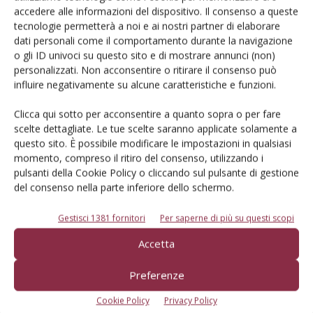
accedere alle informazioni del dispositivo. Il consenso a queste
Dalla stessa categoria
tecnologie permetterà a noi e ai nostri partner di elaborare
dati personali come il comportamento durante la navigazione
o gli ID univoci su questo sito e di mostrare annunci (non)
MELO
6 Agosto 2026
personalizzati. Non acconsentire o ritirare il consenso può
influire negativamente su alcune caratteristiche e funzioni.
Mele, la produzione europea
scenderà sotto i 10 milioni di
Clicca qui sotto per acconsentire a quanto sopra o per fare
tonnellate
scelte dettagliate. Le tue scelte saranno applicate solamente a
questo sito. È possibile modificare le impostazioni in qualsiasi
Secondo le previsioni di Prognosfruit 2026, pesano nel bilancio gli
momento, compreso il ritiro del consenso, utilizzando i
eventi climatici estremi. Ma le prospettive di mercato sono buone
pulsanti della Cookie Policy o cliccando sul pulsante di gestione
Di
Redazione Frutticoltura
del consenso nella parte inferiore dello schermo.
Gestisci 1381 fornitori
Per saperne di più su questi scopi
ARTICOLI ABBONATI
30 Luglio 2026
Accetta
Mango, intelligenza artificiale
per monitorare la fenologia
Preferenze
Un approccio preliminare per valutare l’adattabilità del mango in
Cookie Policy
Privacy Policy