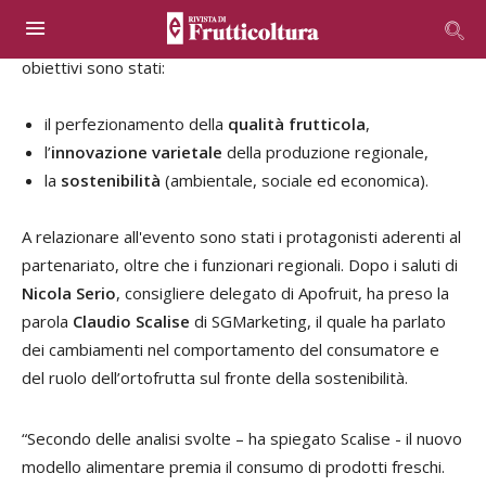
Un’iniziativa, partita nei primi mesi del 2020 e finanziata
dalla sottomisura 16.0 del PSR Basilicata 2014-2020, i cui
obiettivi sono stati:
il perfezionamento della
qualità frutticola
,
l’
innovazione varietale
della produzione regionale,
la
sostenibilità
(ambientale, sociale ed economica).
A relazionare all'evento sono stati i protagonisti aderenti al
partenariato, oltre che i funzionari regionali. Dopo i saluti di
Nicola Serio
, consigliere delegato di Apofruit, ha preso la
parola
Claudio Scalise
di SGMarketing, il quale ha parlato
dei cambiamenti nel comportamento del consumatore e
del ruolo dell’ortofrutta sul fronte della sostenibilità.
“Secondo delle analisi svolte – ha spiegato Scalise - il nuovo
modello alimentare premia il consumo di prodotti freschi.