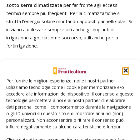
sotto serra climatizzata
per far fronte agli eccessi
termici sempre più frequenti. Per la climatizzazione si
sfrutta l’energia solare montando appositi pannelli solari. Si
iniziano a utilizzare sempre più anche gli impianti di
irrigazione a goccia come soccorso, utili anche per la
fertirrigazione.
TAG
fico
Per fornire le migliori esperienze, noi e i nostri partner
utilizziamo tecnologie come i cookie per memorizzare e/o
accedere alle informazioni del dispositivo. Il consenso a queste
tecnologie permetterà a noi e ai nostri partner di elaborare
Facebook
Twitter
dati personali come il comportamento durante la navigazione
o gli ID univoci su questo sito e di mostrare annunci (non)
personalizzati. Non acconsentire o ritirare il consenso può
Articoli correlati
influire negativamente su alcune caratteristiche e funzioni.
Clicca qui sotto per acconsentire a quanto sopra o per fare