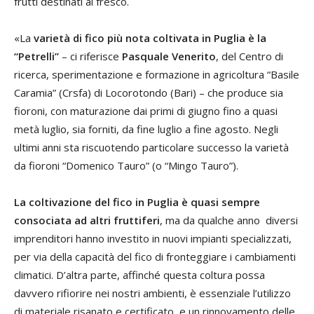
frutti destinati al fresco.
«La
varietà di fico più nota coltivata in Puglia è la
“Petrelli”
– ci riferisce
Pasquale Venerito
, del Centro di
ricerca, sperimentazione e formazione in agricoltura “Basile
Caramia” (Crsfa) di Locorotondo (Bari) – che produce sia
fioroni, con maturazione dai primi di giugno fino a quasi
metà luglio, sia forniti, da fine luglio a fine agosto. Negli
ultimi anni sta riscuotendo particolare successo la varietà
da fioroni “Domenico Tauro” (o “Mingo Tauro”).
La coltivazione del fico in Puglia è quasi sempre
consociata ad altri fruttiferi
, ma da qualche anno diversi
imprenditori hanno investito in nuovi impianti specializzati,
per via della capacità del fico di fronteggiare i cambiamenti
climatici. D’altra parte, affinché questa coltura possa
davvero rifiorire nei nostri ambienti, è essenziale l’utilizzo
di materiale risanato e certificato, e un rinnovamento delle