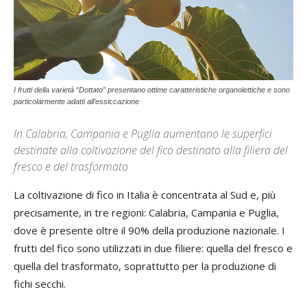
I frutti della varietà “Dottato” presentano ottime caratteristiche organolettiche e sono
particolarmente adatti all’essiccazione
In Calabria, Campania e Puglia aumentano le superfici
destinate alla coltivazione del fico destinato alla filiera del
fresco e del trasformato
La coltivazione di fico in Italia è concentrata al Sud e, più
precisamente, in tre regioni: Calabria, Campania e Puglia,
dove è presente oltre il 90% della produzione nazionale. I
frutti del fico sono utilizzati in due filiere: quella del fresco e
quella del trasformato, soprattutto per la produzione di
fichi secchi.