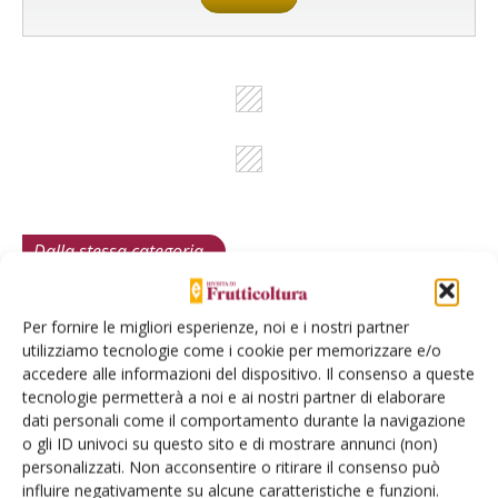
Dalla stessa categoria
MELO
6 Agosto 2026
Per fornire le migliori esperienze, noi e i nostri partner
utilizziamo tecnologie come i cookie per memorizzare e/o
Mele, la produzione europea
accedere alle informazioni del dispositivo. Il consenso a queste
scenderà sotto i 10 milioni di
tecnologie permetterà a noi e ai nostri partner di elaborare
tonnellate
dati personali come il comportamento durante la navigazione
o gli ID univoci su questo sito e di mostrare annunci (non)
Secondo le previsioni di Prognosfruit 2026, pesano nel bilancio gli
personalizzati. Non acconsentire o ritirare il consenso può
eventi climatici estremi. Ma le prospettive di mercato sono buone
influire negativamente su alcune caratteristiche e funzioni.