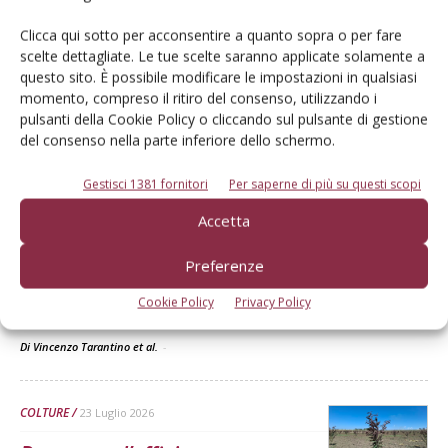
Di
Redazione Frutticoltura
Clicca qui sotto per acconsentire a quanto sopra o per fare
scelte dettagliate. Le tue scelte saranno applicate solamente a
ARTICOLI ABBONATI
30 Luglio 2026
questo sito. È possibile modificare le impostazioni in qualsiasi
momento, compreso il ritiro del consenso, utilizzando i
Mango, intelligenza artificiale
pulsanti della Cookie Policy o cliccando sul pulsante di gestione
per monitorare la fenologia
del consenso nella parte inferiore dello schermo.
Un approccio preliminare per valutare l’adattabilità del mango in
Gestisci 1381 fornitori
Per saperne di più su questi scopi
ambiente mediterraneo. L’obiettivo è lo sviluppo e l’addestramento
di un modello per il riconoscimento, mediante immagini di campo,
Accetta
delle principali fasi fenologiche di diverse cultivar di mango
coltivate in Sicilia, al fine di disporre un dataset uniforme e
Preferenze
confrontabile tra fasi fenologiche, utile a seguirne la risposta
fenologica al microclima delle zone costiere siciliane e ai regimi
Cookie Policy
Privacy Policy
termici e idrici stagionali
Di Vincenzo Tarantino et al.
-
COLTURE
23 Luglio 2026