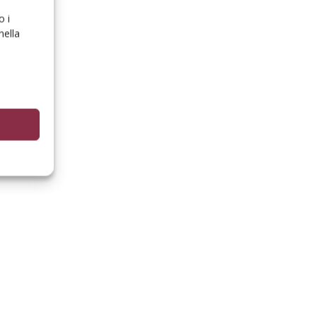
o i
nella