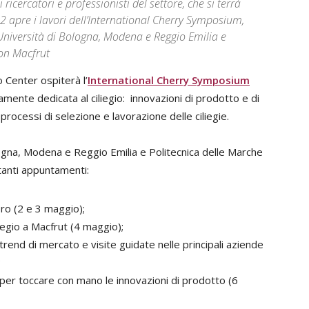
ricercatori e professionisti del settore, che si terrà
2 apre i lavori dell’International Cherry Symposium,
l'Università di Bologna, Modena e Reggio Emilia e
con Macfrut
po Center ospiterà l’
International Cherry Symposium
mente dedicata al ciliegio: innovazioni di prodotto e di
rocessi di selezione e lavorazione delle ciliegie.
logna, Modena e Reggio Emilia e Politecnica delle Marche
tanti appuntamenti:
oro (2 e 3 maggio);
liegio a Macfrut (4 maggio);
trend di mercato e visite guidate nelle principali aziende
;
gio per toccare con mano le innovazioni di prodotto (6