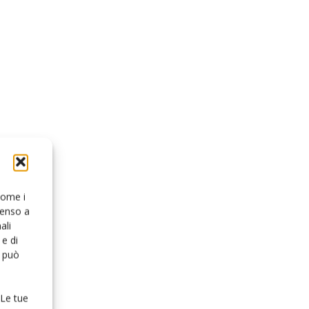
 come i
senso a
ali
e di
o può
 Le tue