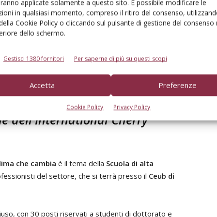
aranno applicate solamente a questo sito. È possibile modificare le
ioni in qualsiasi momento, compreso il ritiro del consenso, utilizzand
 della Cookie Policy o cliccando sul pulsante di gestione del consenso 
 cinque varietà di ciliegio tradizionali e cinque nuove
feriore dello schermo.
Gestisci 1380 fornitori
Per saperne di più su questi scopi
a: Varietà tradizionali: BRL = Burlat; SMB = Samba; GRS = Grace
Accetta
Preferenze
 cinque varietà. Nuove varietà: SA = Sweet Aryana; SL = Sweet
 Sweet Saretta; x = media delle cinque varietà
Cookie Policy
Privacy Policy
e dell'International Cherry
clima che cambia
è il tema della
Scuola di alta
ofessionisti del settore, che si terrà presso il
Ceub di
iuso, con 30 posti riservati a studenti di dottorato e