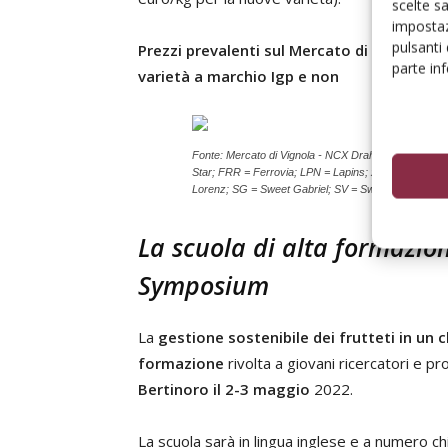
scelte s
impostaz
pulsanti
Prezzi prevalenti sul Mercato di Vignola su
parte in
varietà a marchio Igp e non
Fonte: Mercato di Vignola - NCX Drahorad, 2021 Not
Star; FRR = Ferrovia; LPN = Lapins; x = media delle
Lorenz; SG = Sweet Gabriel; SV = Sweet Valina; SS =
La scuola di alta formazion
Symposium
La
gestione sostenibile dei frutteti in un 
formazione
rivolta a giovani ricercatori e pr
Bertinoro il 2-3 maggio
2022.
La scuola sarà in lingua inglese e a numero ch