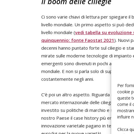
Il boom delle ciliegie
Ci sono varie chiavi di lettura per spiegare il
livello mondiale. Un primo aspetto si può ded
livello mondiale (
vedi tabella su evoluzione 
quinquennio: fonte Faostat 2021
). Nuovi 
decenni hanno puntato forte sul ciliegio e stan
mirate sulle moderne tecnologie di impianto e 
emergenti sono divenuti in pochi anni leader n
mondiale. E non si parla solo di superfici inv
costantemente negli anni.
Per forni
cookie p
C’è poi un altro aspetto. Riguarda quei terri
queste t
mercato internazionale delle ciliegie e che 
come il 
investito su politiche di marchio e sull'alta qual
mostrare
influire
nostro Paese il case history più emblematico 
innovazione varietale pagano in termini di pre
Clicca q
euro/kg per la nuove varietà).