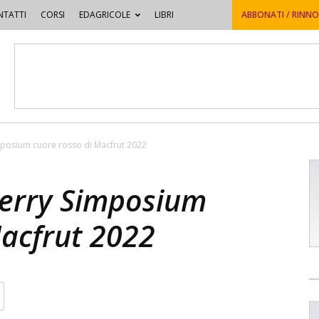
TATTI
CORSI
EDAGRICOLE
LIBRI
ABBONATI / RINN
mposium cuore rosso di Macfrut 2022
herry Simposium
Macfrut 2022