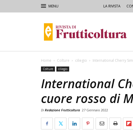
LA RIVISTA
CON
Rivista
di
Frutticoltura
e
Ortofloricoltura
Home
Colture
ciliegio
International Cherry Si
Colture
ciliegio
International C
cuore rosso di 
Di
Redazione Frutticoltura
27 Gennaio 2022