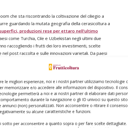
 boom che sta riscontrando la coltivazione del ciliegio a
urre guardando la mutata geografia della cerasicoltura a
superfici, produzioni rese per ettaro nell’ultimo
paesi come Turchia, Cile e Uzbekistan negli ultimi due
no raccogliendo i frutti dei loro investimenti, scelte
nel post raccolta e sulle innovazioni varietali. Da paesi
ella produzione e commercio delle ciliegie a livello
estite ma di produzioni e rese degli impianti, che crescono
re le migliori esperienze, noi e i nostri partner utilizziamo tecnologie
er memorizzare e/o accedere alle informazioni del dispositivo. Il con
tori che tradizionalmente detenevano la leadership del
ecnologie permetterà a noi e ai nostri partner di elaborare dati person
ancora riescono ad essere competitivi perché hanno
comportamento durante la navigazione o gli ID univoci su questo sito 
ità delle ciliegie. Il riferimento è a Spagna e Italia. Nel
 annunci (non) personalizzati. Non acconsentire o ritirare il consens
 negativamente su alcune caratteristiche e funzioni.
è quello di Vignola, testimonianza di come qualità e
zzo (+0,90 euro/kg per le varietà tradizionali, +0,43
ui sotto per acconsentire a quanto sopra o per fare scelte dettagliate.