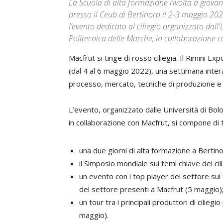
La Scuola di alta formazione rivolta a giovani 
presso il Ceub di Bertinoro il 2-3 maggio 202
l’evento dedicato al ciliegio organizzato dal
Politecnica delle Marche, in collaborazione 
Macfrut si tinge di rosso ciliegia. Il Rimini Ex
(dal 4 al 6 maggio 2022), una settimana intera
processo, mercato, tecniche di produzione e p
L’evento, organizzato dalle Università di Bo
in collaborazione con Macfrut, si compone di 
una due giorni di alta formazione a Bertin
il Simposio mondiale sui temi chiave del ci
un evento con i top player del settore sui 
del settore presenti a Macfrut (5 maggio)
un tour tra i principali produttori di cilie
maggio).