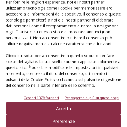
Per fornire le migliori esperienze, noi e i nostri partner
utilizziamo tecnologie come i cookie per memorizzare e/o
accedere alle informazioni del dispositivo. Il consenso a queste
tecnologie permetterà a noi e ai nostri partner di elaborare
dati personali come il comportamento durante la navigazione
Dalla stessa categoria
o gli ID univoci su questo sito e di mostrare annunci (non)
personalizzati. Non acconsentire o ritirare il consenso può
influire negativamente su alcune caratteristiche e funzioni.
MELO
6 Agosto 2026
Mele, la produzione europea
Clicca qui sotto per acconsentire a quanto sopra o per fare
scelte dettagliate. Le tue scelte saranno applicate solamente a
scenderà sotto i 10 milioni di
questo sito. È possibile modificare le impostazioni in qualsiasi
tonnellate
momento, compreso il ritiro del consenso, utilizzando i
pulsanti della Cookie Policy o cliccando sul pulsante di gestione
Secondo le previsioni di Prognosfruit 2026, pesano nel bilancio gli
del consenso nella parte inferiore dello schermo.
eventi climatici estremi. Ma le prospettive di mercato sono buone
Di
Redazione Frutticoltura
Gestisci 1378 fornitori
Per saperne di più su questi scopi
Accetta
ARTICOLI ABBONATI
30 Luglio 2026
Preferenze
Mango, intelligenza artificiale