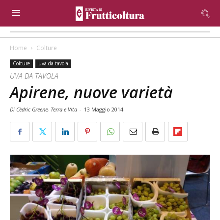
Home
Colture
Colture
uva da tavola
UVA DA TAVOLA
Apirene, nuove varietà
Di Cèdric Greene, Terra e Vita
-
13 Maggio 2014