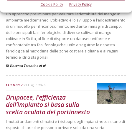
per monitorare la fenologia
Cookie Policy
Privacy Policy
Un approccio preliminare per valutare l’adattabilità del mango in
ambiente mediterraneo. L’obiettivo è lo sviluppo e l’addestramento
di un modello per il riconoscimento, mediante immagini di campo,
delle principali fasi fenologiche di diverse cultivar di mango
coltivate in Sicilia, al fine di disporre un dataset uniforme e
confrontabile tra fasi fenologiche, utile a seguirne la risposta
fenologica al microclima delle zone costiere siciliane e ai regimi
termici e idrici stagionali
Di Vincenzo Tarantino et al.
-
COLTURE
23 Luglio 2026
Drupacee, l’efficienza
dell’impianto si basa sulla
scelta oculata del portinnesto
I mutati andamenti climatici e i ristoppi degli impianti necessitano di
risposte chiare che possono arrivare solo da una seria