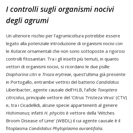
I controlli sugli organismi nocivi
degli agrumi
Un ulteriore rischio per l’agrumicoltura potrebbe essere
legato alla potenziale introduzione di organismi nocivi con
le
Rutacee
ornamentali che non sono sottoposte a rigorosi
controlli fitosanitari. Tra i gli insetti più temuti, in quanto
vettori di organismi nocivi, si ricordano le due psille
Diaphorina citri
e
Trioza erytreae
, quest’ultima già presente
in Portogallo, entrambe vettrici del batterio
Candidatus
Liberibacter, agente causale dell’HLB, l’afide
Toxoptera
citricidus
, principale vettore del ‘Citrus Tristeza Virus’ (CTV)
e, tra i Cicadellidi, alcune specie appartenenti al genere
Hishimonus;
infatti
H. phycitis
è vettore della ‘Witches
Broom Disease of Lime’ (WBDL) il cui agente causale è il
fitoplasma
Candidatus
Phytoplasma aurantifolia.