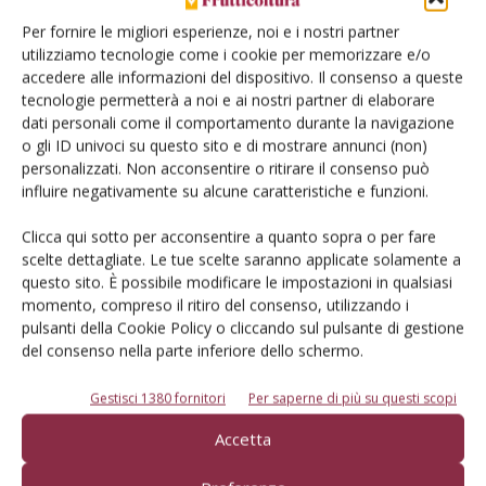
Tecniche, prodotti e servizi dalle aziende
Per fornire le migliori esperienze, noi e i nostri partner
utilizziamo tecnologie come i cookie per memorizzare e/o
accedere alle informazioni del dispositivo. Il consenso a queste
tecnologie permetterà a noi e ai nostri partner di elaborare
dati personali come il comportamento durante la navigazione
o gli ID univoci su questo sito e di mostrare annunci (non)
personalizzati. Non acconsentire o ritirare il consenso può
influire negativamente su alcune caratteristiche e funzioni.
Catalogo Aziende e Prodotti
Clicca qui sotto per acconsentire a quanto sopra o per fare
scelte dettagliate. Le tue scelte saranno applicate solamente a
Un modo semplice per cercare un'azienda o un
questo sito. È possibile modificare le impostazioni in qualsiasi
prodotto!
momento, compreso il ritiro del consenso, utilizzando i
pulsanti della Cookie Policy o cliccando sul pulsante di gestione
Cerca adesso
del consenso nella parte inferiore dello schermo.
Gestisci 1380 fornitori
Per saperne di più su questi scopi
Accetta
L'Esperto risponde