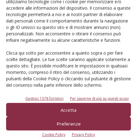
Le nuove tecniche genomiche
utilizziamo tecnologie come i cookie per memorizzare e/o
cambiano il panorama della
accedere alle informazioni del dispositivo. Il consenso a queste
protezione varietale
tecnologie permetterà a noi e ai nostri partner di elaborare
dati personali come il comportamento durante la navigazione
o gli ID univoci su questo sito e di mostrare annunci (non)
personalizzati. Non acconsentire o ritirare il consenso può
influire negativamente su alcune caratteristiche e funzioni.
Clicca qui sotto per acconsentire a quanto sopra o per fare
scelte dettagliate. Le tue scelte saranno applicate solamente a
questo sito. È possibile modificare le impostazioni in qualsiasi
E-magazine
momento, compreso il ritiro del consenso, utilizzando i
Tecniche, prodotti e servizi dalle aziende
pulsanti della Cookie Policy o cliccando sul pulsante di gestione
del consenso nella parte inferiore dello schermo.
Gestisci 1378 fornitori
Per saperne di più su questi scopi
Accetta
Preferenze
Catalogo Aziende e Prodotti
Cookie Policy
Privacy Policy