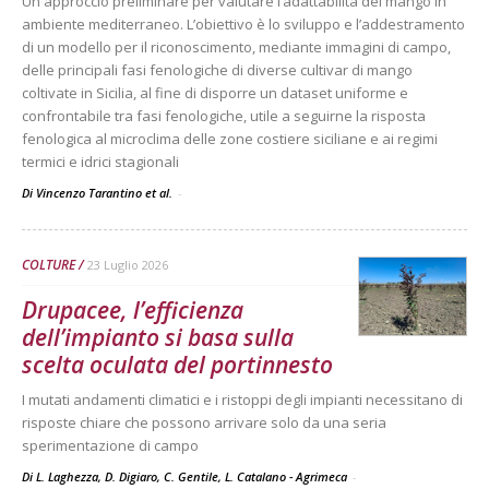
Un approccio preliminare per valutare l’adattabilità del mango in
ambiente mediterraneo. L’obiettivo è lo sviluppo e l’addestramento
di un modello per il riconoscimento, mediante immagini di campo,
delle principali fasi fenologiche di diverse cultivar di mango
coltivate in Sicilia, al fine di disporre un dataset uniforme e
confrontabile tra fasi fenologiche, utile a seguirne la risposta
fenologica al microclima delle zone costiere siciliane e ai regimi
termici e idrici stagionali
Di Vincenzo Tarantino et al.
-
COLTURE
23 Luglio 2026
Drupacee, l’efficienza
dell’impianto si basa sulla
scelta oculata del portinnesto
I mutati andamenti climatici e i ristoppi degli impianti necessitano di
risposte chiare che possono arrivare solo da una seria
sperimentazione di campo
Di L. Laghezza, D. Digiaro, C. Gentile, L. Catalano - Agrimeca
-