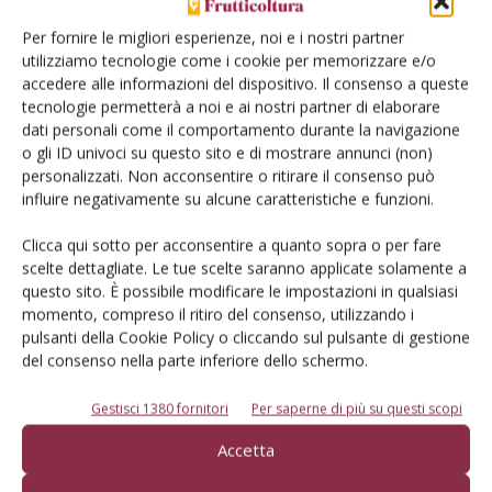
commerciale export-import
Per fornire le migliori esperienze, noi e i nostri partner
2019
utilizziamo tecnologie come i cookie per memorizzare e/o
accedere alle informazioni del dispositivo. Il consenso a queste
Si conferma l'andamento negativo della bilancia commerciale del
tecnologie permetterà a noi e ai nostri partner di elaborare
settore ortofrutticolo, già evidenziato dai dati del primo trimestre
dati personali come il comportamento durante la navigazione
dell'anno scorso. Tiene l’export (4,6 miliardi di euro), in calo (-55%) il
o gli ID univoci su questo sito e di mostrare annunci (non)
saldo attivo. È il quadro reso noto da Fruitimprese sulla base dei
personalizzati. Non acconsentire o ritirare il consenso può
dati Istat. Marco Salvi: «Questi numeri non possono accontentarci.
influire negativamente su alcune caratteristiche e funzioni.
Tornare a crescere è possibile»
Di
Sara Vitali
Clicca qui sotto per acconsentire a quanto sopra o per fare
scelte dettagliate. Le tue scelte saranno applicate solamente a
questo sito. È possibile modificare le impostazioni in qualsiasi
VIVAISMO FRUTTICOLO
25 Febbraio 2020
momento, compreso il ritiro del consenso, utilizzando i
pulsanti della Cookie Policy o cliccando sul pulsante di gestione
Giornate scientifiche Soi, la XIII
del consenso nella parte inferiore dello schermo.
edizione sarà a Catania
Gestisci 1380 fornitori
Per saperne di più su questi scopi
Dal 22 al 25 giugno, presso l’Università degli Studi di Catania si terrà
l’incontro organizzato dalla Società di ortoflorofrutticoltura italiana
Accetta
su “I traguardi di Agenda 2030 per l’ortoflorofrutticoltura italiana”
Di
Sara Vitali