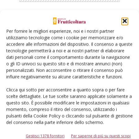
Catalogo Aziende e Prodotti
Un modo semplice per cercare un'azienda o un
Per fornire le migliori esperienze, noi e i nostri partner
utilizziamo tecnologie come i cookie per memorizzare e/o
prodotto!
accedere alle informazioni del dispositivo. Il consenso a queste
tecnologie permetterà a noi e ai nostri partner di elaborare
Cerca adesso
dati personali come il comportamento durante la navigazione
o gli ID univoci su questo sito e di mostrare annunci (non)
personalizzati. Non acconsentire o ritirare il consenso può
influire negativamente su alcune caratteristiche e funzioni.
L'Esperto risponde
Clicca qui sotto per acconsentire a quanto sopra o per fare
I consigli di Terra e Vita agli agricoltori
scelte dettagliate. Le tue scelte saranno applicate solamente a
questo sito. È possibile modificare le impostazioni in qualsiasi
Cerca adesso
momento, compreso il ritiro del consenso, utilizzando i
pulsanti della Cookie Policy o cliccando sul pulsante di gestione
del consenso nella parte inferiore dello schermo.
Gestisci 1378 fornitori
Per saperne di più su questi scopi