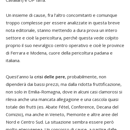
Cavallari) e OP Iaffa.
Un insieme di cause, fra l’altro concomitanti e comunque
troppo complesse per essere analizzate in questa breve
nota editoriale, stanno mettendo a dura prova un intero
settore e cioè la pericoltura, perché questa vede colpito
proprio il suo nevralgico centro operativo e cioè le province
di Ferrara e Modena, cuore della pericoltura padana e
italiana.
Quest’anno la
crisi delle pere
, probabilmente, non
dipenderà dai bassi prezzi, ma dalla ridotta fruttificazione,
non solo in Emilia-Romagna, dove in alcuni casi clamorosi si
rileva anche una mancata allegagione e una cascola quasi
totale dei frutti (es. Abate Fétel, Conference, Decana del
Comizio), ma anche in Veneto, Piemonte e altre aree del
Nord e Centro Sud. La situazione sembra essere però
molto eterogenea. Un concorso di cause, a partire dalle