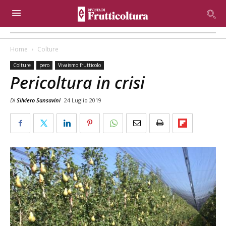
Home
Colture
Colture
pero
Vivaismo frutticolo
Pericoltura in crisi
Di
Silviero Sansavini
24 Luglio 2019