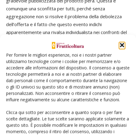
gradevole pubblicizzata del prodotto pera. Questa è
comunque una sconfitta per tutti, perché senza
aggregazione non si risolve il problema della debolezza
dell’offerta e il fatto che questo evento indichi
apparentemente una rivalsa individualista nei confronti del
lavoro in comune non significa fallimento dell’idea, delle
azioni e dei risultati finora acquisiti da Opera. Restiamo
Per fornire le migliori esperienze, noi e i nostri partner
perciò fiduciosi che l’attività di Opera possa riprendere
utilizziamo tecnologie come i cookie per memorizzare e/o
slancio ed estendersi.
accedere alle informazioni del dispositivo. Il consenso a queste
tecnologie permetterà a noi e ai nostri partner di elaborare
Quanto accaduto è comunque un monito anche per il
dati personali come il comportamento durante la navigazione
o gli ID univoci su questo sito e di mostrare annunci (non)
mondo cooperativo, che deve tenere in maggior conto le
personalizzati. Non acconsentire o ritirare il consenso può
regole di mercato, per cercare di premiare in primo luogo
influire negativamente su alcune caratteristiche e funzioni.
l’impegno delle aziende produttrici e non solo la
sopravvivenza delle proprie strutture e infrastrutture.
Clicca qui sotto per acconsentire a quanto sopra o per fare
scelte dettagliate. Le tue scelte saranno applicate solamente a
questo sito. È possibile modificare le impostazioni in qualsiasi
momento, compreso il ritiro del consenso, utilizzando i