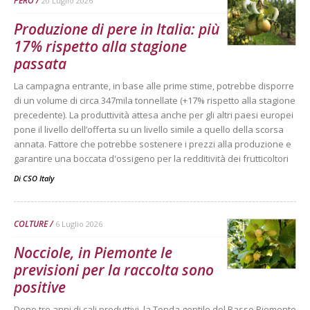
PERO
20 Luglio 2026
Produzione di pere in Italia: più
17% rispetto alla stagione
passata
La campagna entrante, in base alle prime stime, potrebbe disporre
di un volume di circa 347mila tonnellate (+17% rispetto alla stagione
precedente). La produttività attesa anche per gli altri paesi europei
pone il livello dell’offerta su un livello simile a quello della scorsa
annata. Fattore che potrebbe sostenere i prezzi alla produzione e
garantire una boccata d'ossigeno per la redditività dei frutticoltori
Di
CSO Italy
COLTURE
6 Luglio 2026
Nocciole, in Piemonte le
previsioni per la raccolta sono
positive
Dopo tre anni di cali produttivi, la Tonda gentile del Basso Piemonte