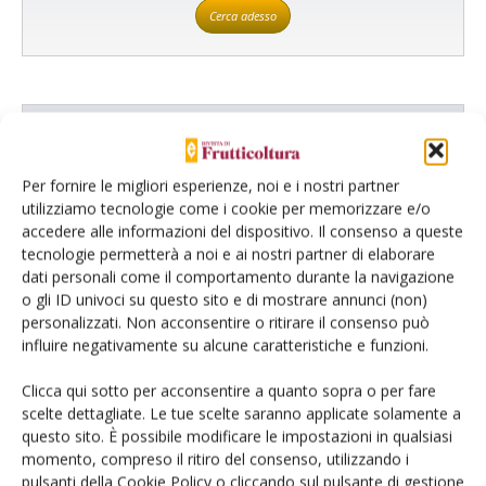
Cerca adesso
L'Esperto risponde
I consigli di Terra e Vita agli agricoltori
Per fornire le migliori esperienze, noi e i nostri partner
utilizziamo tecnologie come i cookie per memorizzare e/o
Cerca adesso
accedere alle informazioni del dispositivo. Il consenso a queste
tecnologie permetterà a noi e ai nostri partner di elaborare
dati personali come il comportamento durante la navigazione
o gli ID univoci su questo sito e di mostrare annunci (non)
personalizzati. Non acconsentire o ritirare il consenso può
influire negativamente su alcune caratteristiche e funzioni.
Clicca qui sotto per acconsentire a quanto sopra o per fare
scelte dettagliate. Le tue scelte saranno applicate solamente a
questo sito. È possibile modificare le impostazioni in qualsiasi
momento, compreso il ritiro del consenso, utilizzando i
Dalla stessa categoria
pulsanti della Cookie Policy o cliccando sul pulsante di gestione