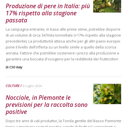
Produzione di pere in Italia: più
17% rispetto alla stagione
passata
La campagna entrante, in base alle prime stime, potrebbe disporre
di un volume di circa 347mila tonnellate (+17% rispetto alla stagione
precedente). La produttività attesa anche per gli altri paesi europei
pone il livello dell’offerta su un livello simile a quello della scorsa
annata. Fattore che potrebbe sostenere i prezzi alla produzione e
garantire una boccata d'ossigeno per la redditività dei frutticoltori
Di
CSO Italy
COLTURE
6 Luglio 2026
Nocciole, in Piemonte le
previsioni per la raccolta sono
positive
Dopo tre anni di cali produttivi, la Tonda gentile del Basso Piemonte
torna a mostrare segnali positivi: carichi di frutti più consistenti e