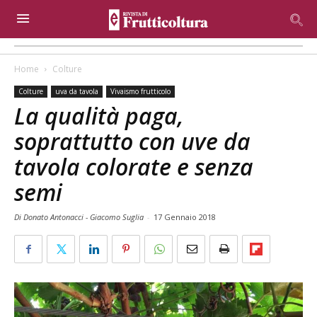
Home
Colture
Colture
uva da tavola
Vivaismo frutticolo
La qualità paga,
soprattutto con uve da
tavola colorate e senza
semi
Di Donato Antonacci - Giacomo Suglia
-
17 Gennaio 2018