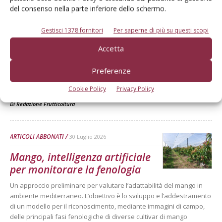
del consenso nella parte inferiore dello schermo.
MELO
6 Agosto 2026
Gestisci 1378 fornitori
Per saperne di più su questi scopi
Mele, la produzione europea
Accetta
scenderà sotto i 10 milioni di
tonnellate
Preferenze
Secondo le previsioni di Prognosfruit 2026, pesano nel bilancio gli
Cookie Policy
Privacy Policy
eventi climatici estremi. Ma le prospettive di mercato sono buone
Di
Redazione Frutticoltura
ARTICOLI ABBONATI
30 Luglio 2026
Mango, intelligenza artificiale
per monitorare la fenologia
Un approccio preliminare per valutare l’adattabilità del mango in
ambiente mediterraneo. L’obiettivo è lo sviluppo e l’addestramento
di un modello per il riconoscimento, mediante immagini di campo,
delle principali fasi fenologiche di diverse cultivar di mango