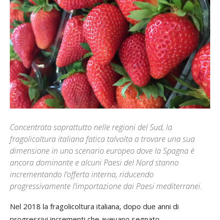
Concentrata soprattutto nelle regioni del Sud, la
fragolicoltura italiana fatica talvolta a trovare una sua
dimensione in uno scenario europeo dove la Spagna è
ancora dominante e alcuni Paesi del Nord stanno
incrementando l’offerta interna, riducendo
progressivamente l’importazione dai Paesi mediterranei.
Nel 2018 la fragolicoltura italiana, dopo due anni di
progressivi incrementi che avevano segnato