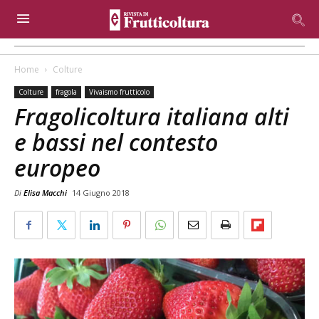
Home
Colture
Colture
fragola
Vivaismo frutticolo
Fragolicoltura italiana alti
e bassi nel contesto
europeo
Di
Elisa Macchi
14 Giugno 2018