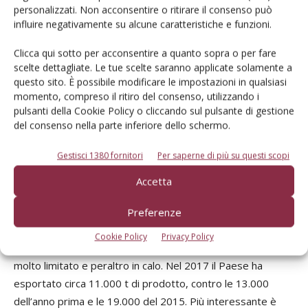
personalizzati. Non acconsentire o ritirare il consenso può
posto, proprio l’Italia con importazioni di fragole spagnole
influire negativamente su alcune caratteristiche e funzioni.
che nel 2017 si sono avvicinate alle 30.000 t.
La Germania è un importante Paese produttore di fragole
Clicca qui sotto per acconsentire a quanto sopra o per fare
scelte dettagliate. Le tue scelte saranno applicate solamente a
che ha visto superfici in crescita fino a qualche anno fa,
questo sito. È possibile modificare le impostazioni in qualsiasi
toccando nel 2013 quota 15.600 ha. Recentemente gli
momento, compreso il ritiro del consenso, utilizzando i
investimenti sono scesi su circa 14.000 ha. Le rese medie
pulsanti della Cookie Policy o cliccando sul pulsante di gestione
per ettaro sono abbastanza contenute e così questa
del consenso nella parte inferiore dello schermo.
superficie sviluppa volumi mediamene sulle 150.000 t
Gestisci 1380 fornitori
Per saperne di più su questi scopi
annuali e comunque in calo nelle ultime due stagioni.
L’importanza di questo Paese risiede principalmente nel
Accetta
fatto che è il principale polo di destinazione dell’export
italiano e pertanto il livello dell’offerta interna va ad incidere
Preferenze
più o meno negativamente sulle nostre movimentazioni. A
Cookie Policy
Privacy Policy
differenza della Spagna, infatti, l’export della Germania è
molto limitato e peraltro in calo. Nel 2017 il Paese ha
esportato circa 11.000 t di prodotto, contro le 13.000
dell’anno prima e le 19.000 del 2015. Più interessante è