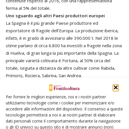
contenute rispetto al 2016, con una rappresentatività
ferma al 5% del totale.
Uno sguardo agli altri Paesi produttori europei
La Spagna è il più grande Paese produttore ed
esportatore di fragole dell’Europa. La produzione iberica,
infatti, è in grado di avvicinarsi alle 390.000 t. Nel 2018 le
stime parlano di circa 6.800 ha investiti a fragole nella zona
di Huelva, di gran lunga la più importante della Spagna. La
principale varietà coltivata é Fortuna, al 50% circa del
totale, seguita a distanza da altre cultivar come Rabida,
Primoris, Rociera, Sabrina, San Andrea.
Nel 2017 la Spagna ha avviato all’esportazione circa
300.000 t di prodotto, destinate quasi esclusivamente ai
Per fornire le migliori esperienze, noi e i nostri partner
Paesi dell’Ue. Spicca come principale destinazione la
utilizziamo tecnologie come i cookie per memorizzare e/o
Germania che assorbe quote pari mediamente a oltre il
accedere alle informazioni del dispositivo. Il consenso a queste
30% del totale esportato, circa 92.000 t nel 2017, in lieve
tecnologie permetterà a noi e ai nostri partner di elaborare
diminuzione. Seguono poi la Francia, con oltre 50.000 t di
dati personali come il comportamento durante la navigazione
o gli ID univoci su questo sito e di mostrare annunci (non)
prodotto, il Regno Unito con circa 35.0000 t e, al quarto