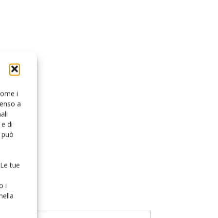
 come i
senso a
ali
e di
o può
 Le tue
o i
nella