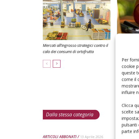
Mercati all’ingrosso strategici contro il
Pesche e net
calo dei consumi di ortofrutta
strategico il
Per forni
cookie p
queste t
come il 
mostrare
influire
Clicca q
scelte s
Dalla stessa categoria
impostaz
pulsanti
parte in
ARTICOLI ABBONATI
13 Aprile 2026