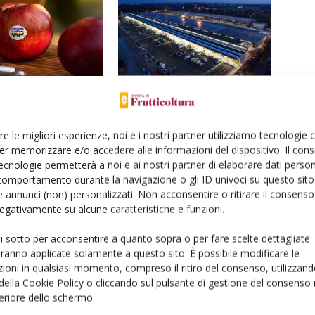
tarine di Romagna Igp:
Mercati all’ingrosso: ok, il prezzo è
 localismo
giusto
re le migliori esperienze, noi e i nostri partner utilizziamo tecnologie
er memorizzare e/o accedere alle informazioni del dispositivo. Il con
ecnologie permetterà a noi e ai nostri partner di elaborare dati person
comportamento durante la navigazione o gli ID univoci su questo sito 
 annunci (non) personalizzati. Non acconsentire o ritirare il consens
 negativamente su alcune caratteristiche e funzioni.
ui sotto per acconsentire a quanto sopra o per fare scelte dettagliate.
aranno applicate solamente a questo sito. È possibile modificare le
ioni in qualsiasi momento, compreso il ritiro del consenso, utilizzand
 della Cookie Policy o cliccando sul pulsante di gestione del consenso 
feriore dello schermo.