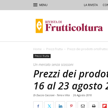
LA RIVISTA
CON
Rivista
di
Frutticoltura
e
Ortofloricoltura
Home
Prezzi frutta
Prezzi dei prodotti ortofruttic
Prezzi frutta
Un mercato senza scossoni
Prezzi dei prodot
16 al 23 agosto 
Di Duccio Caccioni - Terra e Vita
-
26 Agosto 2010