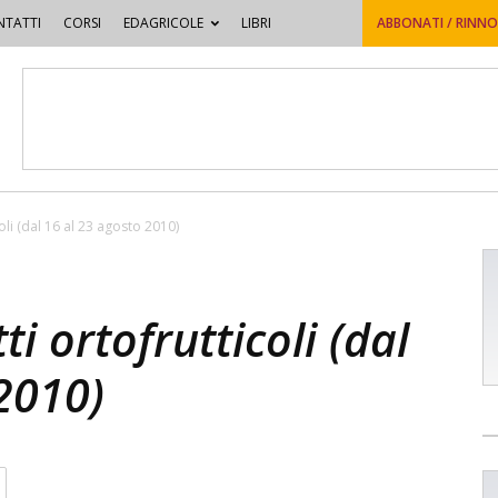
TATTI
CORSI
EDAGRICOLE
LIBRI
ABBONATI / RINN
oli (dal 16 al 23 agosto 2010)
ti ortofrutticoli (dal
2010)