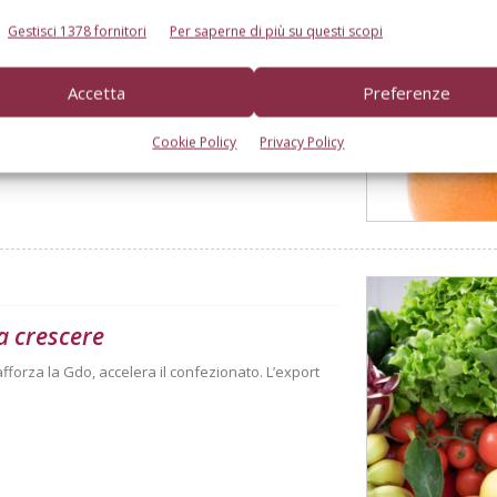
Gestisci 1378 fornitori
Per saperne di più su questi scopi
nce
agne commerciali secondo l'analisi Bmti-Italmercati
Accetta
Preferenze
Cookie Policy
Privacy Policy
a crescere
afforza la Gdo, accelera il confezionato. L’export