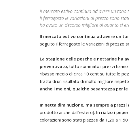
Il mercato estivo continua ad avere un tono 
il ferragosto le variazioni di prezzo sono sta
ha avuto un decorso migliore di quanto si er
Il mercato estivo continua ad avere un to
seguito il ferragosto le variazioni di prezzo s
La stagione delle pesche e nettarine ha a
preventivato
; tutto sommato i prezzi hanno
ribasso medio di circa 10 cent su tutte le pez
tratta di un risultato di molto migliore rispet
anche i meloni, qualche pesantezza per le
In netta diminuzione, ma sempre a prezzi a
prodotto anche dall’estero).
In rialzo i pepe
colorazioni sono stati piazzati da 1,20 a 1,50