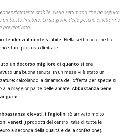
tendenzialmente stabile. Nella settimana che ha seguito
te piuttosto limitate. La stagione delle pesche e nettarine
a preventivato.
no tendenzialmente stabile.
Nella settimana che ha
ono state piuttosto limitate.
vuto un decorso migliore di quanto si era
 avuto una buona tenuta. In un mese vi è stato un
zature; calcolando la dinamica dell'offerta per specie si
to alla maggior parte delle annate.
Abbastanza bene
 angurie.
bbastanza elevati, i fagiolini
(è arrivato molto
roni veneti
(i prodotti del centro Italia di tutte le
 euro a seconda della qualità e della confezione).