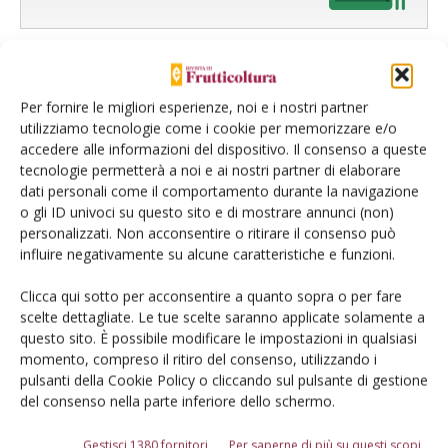
Per fornire le migliori esperienze, noi e i nostri partner
utilizziamo tecnologie come i cookie per memorizzare e/o
accedere alle informazioni del dispositivo. Il consenso a queste
Catalogo Aziende e Prodotti
tecnologie permetterà a noi e ai nostri partner di elaborare
Un modo semplice per cercare un'azienda o un
dati personali come il comportamento durante la navigazione
o gli ID univoci su questo sito e di mostrare annunci (non)
prodotto!
personalizzati. Non acconsentire o ritirare il consenso può
influire negativamente su alcune caratteristiche e funzioni.
Cerca adesso
Clicca qui sotto per acconsentire a quanto sopra o per fare
scelte dettagliate. Le tue scelte saranno applicate solamente a
questo sito. È possibile modificare le impostazioni in qualsiasi
momento, compreso il ritiro del consenso, utilizzando i
L'Esperto risponde
pulsanti della Cookie Policy o cliccando sul pulsante di gestione
I consigli di Terra e Vita agli agricoltori
del consenso nella parte inferiore dello schermo.
Cerca adesso
Gestisci 1380 fornitori
Per saperne di più su questi scopi