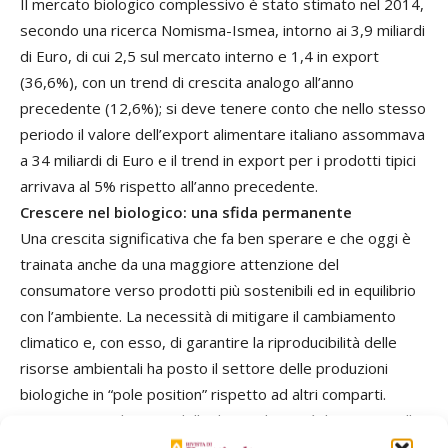
Il mercato biologico complessivo è stato stimato nel 2014,
secondo una ricerca Nomisma-Ismea, intorno ai 3,9 miliardi
di Euro, di cui 2,5 sul mercato interno e 1,4 in export
(36,6%), con un trend di crescita analogo all’anno
precedente (12,6%); si deve tenere conto che nello stesso
periodo il valore dell’export alimentare italiano assommava
a 34 miliardi di Euro e il trend in export per i prodotti tipici
arrivava al 5% rispetto all’anno precedente.
Crescere nel biologico: una sfida permanente
Una crescita significativa che fa ben sperare e che oggi è
trainata anche da una maggiore attenzione del
consumatore verso prodotti più sostenibili ed in equilibrio
con l’ambiente. La necessità di mitigare il cambiamento
climatico e, con esso, di garantire la riproducibilità delle
risorse ambientali ha posto il settore delle produzioni
biologiche in “pole position” rispetto ad altri comparti.
L’incremento ulteriore della domanda porrà il settore nelle
condizioni di doverla soddisfare, ma questa domanda sarà