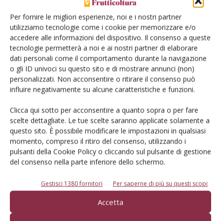
più articolata perché accanto alla salvaguardia
Per fornire le migliori esperienze, noi e i nostri partner
dell’ambiente e alla maggiore salubrità offerta dai prodotti
utilizziamo tecnologie come i cookie per memorizzare e/o
biologici, elementi da sempre caratterizzanti questo tipo di
accedere alle informazioni del dispositivo. Il consenso a queste
tecnologie permetterà a noi e ai nostri partner di elaborare
offerta, occorrerà garantire una maggiore responsabilità
dati personali come il comportamento durante la navigazione
sociale, una più spiccata economicità, accanto ad un
o gli ID univoci su questo sito e di mostrare annunci (non)
possibile ridimensionamento dei prezzi e ad una
personalizzati. Non acconsentire o ritirare il consenso può
sostenibilità che consenta di contenere il ricorso ai classici
influire negativamente su alcune caratteristiche e funzioni.
input quali l’acqua e l’energia (in modo da ridurre l’impronta
Clicca qui sotto per acconsentire a quanto sopra o per fare
carbonica, quella idrica e gli altri fattori d’impatto che
scelte dettagliate. Le tue scelte saranno applicate solamente a
definiscono un determinato livello quantitativo di
questo sito. È possibile modificare le impostazioni in qualsiasi
sostenibilità).
momento, compreso il ritiro del consenso, utilizzando i
pulsanti della Cookie Policy o cliccando sul pulsante di gestione
Già oggi si stanno affacciando sul mercato alimentare nuovi
del consenso nella parte inferiore dello schermo.
“eco labels”, nonostante il biologico sia il più emotivamente
impattante e quello che influenza di più il consumatore, e
Gestisci 1380 fornitori
Per saperne di più su questi scopi
questi potranno attirare l’attenzione del consumatore
Accetta
verso specifici bisogni o confonderne la percezione stessa.
Basti riflettere sul “fairtrade” o su altri loghi che