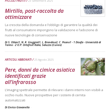
PICCOLI FRUTTI
23 Settembre 2025
Mirtillo, post-raccolta da
ottimizzare
La crescita della domanda e l’obbligo di garantire la qualità dei
frutti al consumatore impongono la validazione e l’adozione di
nuove tecnologie di conservazione
Di S. Ollani1, N. R. Giuggioli1, L. Brondino2, C. Peano1 - 1 Disafa - Università di
Torino - 2 O.P. Ortofruit Italia, Saluzzo (Cuneo)
-
ARTICOLI ABBONATI
25 Agosto 2025
Pere, danni da cimice asiatica
identificati grazie
all’infrarosso
L’imaging spettrale permette di rilevare i danni interni non visibili a
occhio nudo. Nuove prospettive per i sistemi di cernita
automatizzati
Di Enrico Giovanella
-