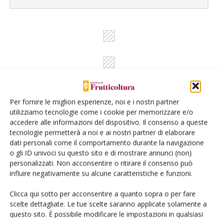
Per fornire le migliori esperienze, noi e i nostri partner
Dalla stessa categoria
utilizziamo tecnologie come i cookie per memorizzare e/o
accedere alle informazioni del dispositivo. Il consenso a queste
ARTICOLI ABBONATI
30 Luglio 2026
tecnologie permetterà a noi e ai nostri partner di elaborare
dati personali come il comportamento durante la navigazione
Mango, intelligenza artificiale
o gli ID univoci su questo sito e di mostrare annunci (non)
per monitorare la fenologia
personalizzati. Non acconsentire o ritirare il consenso può
influire negativamente su alcune caratteristiche e funzioni.
Un approccio preliminare per valutare l’adattabilità del mango in
ambiente mediterraneo. L’obiettivo è lo sviluppo e l’addestramento
Clicca qui sotto per acconsentire a quanto sopra o per fare
di un modello per il riconoscimento, mediante immagini di campo,
scelte dettagliate. Le tue scelte saranno applicate solamente a
delle principali fasi fenologiche di diverse cultivar di mango
questo sito. È possibile modificare le impostazioni in qualsiasi