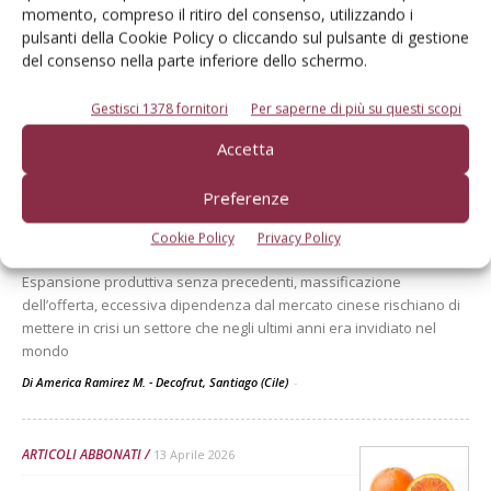
coltivate in Sicilia, al fine di disporre un dataset uniforme e
momento, compreso il ritiro del consenso, utilizzando i
confrontabile tra fasi fenologiche, utile a seguirne la risposta
pulsanti della Cookie Policy o cliccando sul pulsante di gestione
fenologica al microclima delle zone costiere siciliane e ai regimi
del consenso nella parte inferiore dello schermo.
termici e idrici stagionali
Di Vincenzo Tarantino et al.
-
Gestisci 1378 fornitori
Per saperne di più su questi scopi
Accetta
ARTICOLI ABBONATI
13 Aprile 2026
Preferenze
Ciliegie cilene: più ombre che
Cookie Policy
Privacy Policy
luci sul futuro
Espansione produttiva senza precedenti, massificazione
dell’offerta, eccessiva dipendenza dal mercato cinese rischiano di
mettere in crisi un settore che negli ultimi anni era invidiato nel
mondo
Di America Ramirez M. - Decofrut, Santiago (Cile)
-
ARTICOLI ABBONATI
13 Aprile 2026