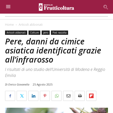
Home
Articoli abbonati
Articoli abbonati
Colture
pero
Post raccolta
Pere, danni da cimice
asiatica identificati grazie
all’infrarosso
I risultati di uno studio dell’Università di Modena e Reggio
Emilia
Di Enrico Giovanella
-
25 Agosto 2025