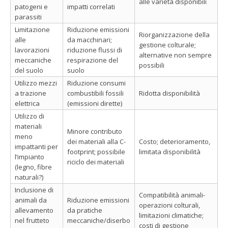
alle varietà disponibili
patogeni e
impatti correlati
parassiti
Limitazione
Riduzione emissioni
Riorganizzazione della
alle
da macchinari;
gestione colturale;
lavorazioni
riduzione flussi di
alternative non sempre
meccaniche
respirazione del
possibili
del suolo
suolo
Utilizzo mezzi
Riduzione consumi
a trazione
combustibili fossili
Ridotta disponibilità
elettrica
(emissioni dirette)
Utilizzo di
materiali
Minore contributo
meno
dei materiali alla C-
Costo; deterioramento,
impattanti per
footprint; possibile
limitata disponibilità
l’impianto
riciclo dei materiali
(legno, fibre
naturali?)
Inclusione di
Compatibilità animali-
animali da
Riduzione emissioni
operazioni colturali,
allevamento
da pratiche
limitazioni climatiche;
nel frutteto
meccaniche/diserbo
costi di gestione