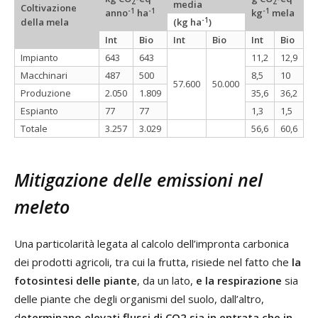
2
2
media
Coltivazione
-1
-1
-1
anno
ha
kg
mela
-1
della mela
(kg ha
)
Int
Bio
Int
Bio
Int
Bio
Impianto
643
643
11,2
12,9
Macchinari
487
500
8,5
10
57.600
50.000
Produzione
2.050
1.809
35,6
36,2
Espianto
77
77
1,3
1,5
Totale
3.257
3.029
56,6
60,6
Mitigazione delle emissioni nel
meleto
Una particolarità legata al calcolo dell’impronta carbonica
dei prodotti agricoli, tra cui la frutta, risiede nel fatto che
la
fotosintesi delle piante
, da un lato,
e la respirazione
sia
delle piante che degli organismi del suolo, dall’altro,
d
eterminano elevati flussi di CO2 sia in entrata che in