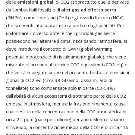
delle
emissioni globali
di CO2 (soprattutto quelle derivate
da combustibili fossili) e di
altri gas ad effetto serra
(GHGs), come il metano (CH4) e gli ossidi di azoto (NOx),
che si è verificata soprattutto a partire dagli anni ´50. Per
uniformare il diverso potere che i principali gas serra
possiedono nell’alterare il clima, riscaldando l’atmosfera, si
deve introdurre il concetto di GWP (global warming
potential o potenziale di riscaldamento globale), che viene
misurato ricorrendo al termine CO2 equivalenti (CO2-eq) e
che verrà impiegato anche nel presente testo. Le emissioni
globali di CO2-eq (circa 39 Gt/anno, ossia miliardi di
tonnellate) sono compensate solo in parte (53-54%)
dall’abilità di alcuni ecosistemi di sottrarre parte della CO2
emessa in atmosfera, mentre la frazione rimanente causa
una crescita della concentrazione della CO2 atmosferica di
circa 2.4 ppm (parti per milione) per anno. Mentre stiamo
scrivendo, la concentrazione media della CO2 è di circa 415
ppm, concentrazione mai raggiunta prima nei precedenti