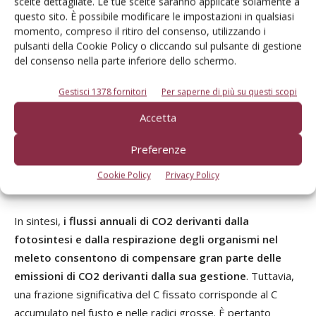
ampi, e quello che rimane è solo una minima parte. Alcuni
scelte dettagliate. Le tue scelte saranno applicate solamente a
questo sito. È possibile modificare le impostazioni in qualsiasi
degli organi che crescono durante la stagione o sono
momento, compreso il ritiro del consenso, utilizzando i
asportati (es. i frutti) oppure ritornano al suolo ed
pulsanti della Cookie Policy o cliccando sul pulsante di gestione
alimentano il ciclo del detrito (es. foglie, legno di potatura,
del consenso nella parte inferiore dello schermo.
radici fini), ritornando in parte in atmosfera, con
tempistiche diverse, sotto forma di CO2 emessa dalla
Gestisci 1378 fornitori
Per saperne di più su questi scopi
respirazione. La frazione di carbonio che rimane per più
Accetta
anni è quella che determina l’aumento di dimensioni delle
strutture legnose permanenti del frutteto (per circa l´85%),
Preferenze
mentre una frazione minore si stima possa corrispondere
Cookie Policy
Privacy Policy
ad un aumento di sostanza organica stabile nel suolo.
In sintesi,
i flussi annuali di CO2 derivanti dalla
fotosintesi e dalla respirazione degli organismi nel
meleto consentono di compensare gran parte delle
emissioni di CO2 derivanti dalla sua gestione
. Tuttavia,
una frazione significativa del C fissato corrisponde al C
accumulato nel fusto e nelle radici grosse. È pertanto