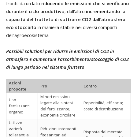
fronti: da un lato
riducendo le emissioni che si verificano
durante il ciclo produttivo
, dall’altro
incrementando la
capacità del frutteto di sottrarre CO2 dall’atmosfera
e/o stoccarlo
in maniera stabile nei diversi comparti
dell’agroecosistema.
Possibili soluzioni per ridurre le emissioni di CO2 in
atmosfera e aumentare l’assorbimento/stoccaggio di CO2
di lungo periodo nel sistema frutteto
Azioni
Pro
Contro
proposte
Minori emissioni
Uso
legate alla sintesi
Reperibilità; efficacia;
fertilizzanti
del fertilizzante;
costo di distribuzione
organici
economia circolare
Utilizzo
varietà
Riduzioni interventi
Risposta del mercato
tolleranti a
fitosanitari ed