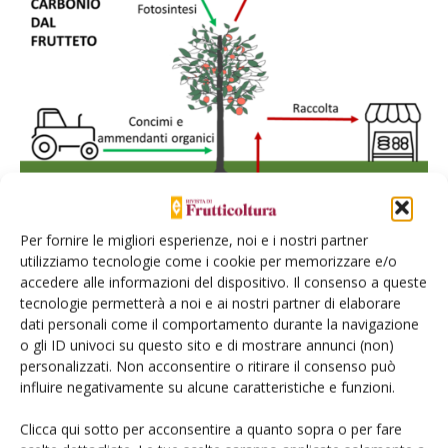
Per fornire le migliori esperienze, noi e i nostri partner
Principali flussi di carbonio in entrate e in uscita dal frutteto
utilizziamo tecnologie come i cookie per memorizzare e/o
accedere alle informazioni del dispositivo. Il consenso a queste
Per capire la natura e la durata di questo sequestro di
tecnologie permetterà a noi e ai nostri partner di elaborare
carbonio è doveroso chiedersi
dove è stato stoccato il
dati personali come il comportamento durante la navigazione
carbonio?
Studi di allocazione della biomassa ci aiutano a
o gli ID univoci su questo sito e di mostrare annunci (non)
personalizzati. Non acconsentire o ritirare il consenso può
rispondere a questa domanda.
influire negativamente su alcune caratteristiche e funzioni.
Gli scambi di carbonio a livello di ecosistema sono molto
Clicca qui sotto per acconsentire a quanto sopra o per fare