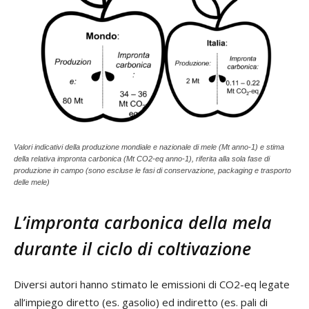
Valori indicativi della produzione mondiale e nazionale di mele (Mt anno-1) e stima
della relativa impronta carbonica (Mt CO2-eq anno-1), riferita alla sola fase di
produzione in campo (sono escluse le fasi di conservazione, packaging e trasporto
delle mele)
L’impronta carbonica della mela
durante il ciclo di coltivazione
Diversi autori hanno stimato le emissioni di CO2-eq legate
all’impiego diretto (es. gasolio) ed indiretto (es. pali di