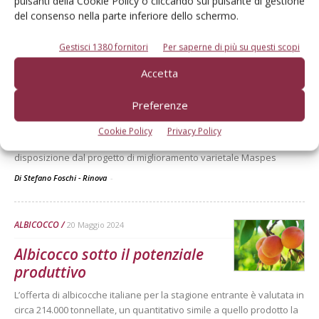
pulsanti della Cookie Policy o cliccando sul pulsante di gestione
del consenso nella parte inferiore dello schermo.
MIGLIORAMENTO GENETICO
18 Giugno 2025
Gestisci 1380 fornitori
Per saperne di più su questi scopi
Albicocche, pesche e nettarine:
Accetta
Maspes ha dato buoni frutti
Preferenze
Qualità organolettiche, lenta maturazione e tolleranza alle malattie
sono i principali obiettivi del programma di breeding. Di seguito la
Cookie Policy
Privacy Policy
descrizione delle caratteristiche delle varietà messe oggi a
disposizione dal progetto di miglioramento varietale Maspes
Di Stefano Foschi - Rinova
-
ALBICOCCO
20 Maggio 2024
Albicocco sotto il potenziale
produttivo
L’offerta di albicocche italiane per la stagione entrante è valutata in
circa 214.000 tonnellate, un quantitativo simile a quello prodotto la