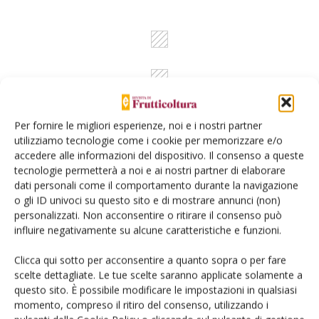
Per fornire le migliori esperienze, noi e i nostri partner
Dalla stessa categoria
utilizziamo tecnologie come i cookie per memorizzare e/o
accedere alle informazioni del dispositivo. Il consenso a queste
tecnologie permetterà a noi e ai nostri partner di elaborare
ALBICOCCO
13 Febbraio 2026
dati personali come il comportamento durante la navigazione
o gli ID univoci su questo sito e di mostrare annunci (non)
Albicocco, strategie per
personalizzati. Non acconsentire o ritirare il consenso può
scongiurare il collasso in
influire negativamente su alcune caratteristiche e funzioni.
Piemonte
Clicca qui sotto per acconsentire a quanto sopra o per fare
Per far fronte alla contrazione delle superfici ed evitare la crisi del
scelte dettagliate. Le tue scelte saranno applicate solamente a
comparto, si punta su nuove varietà che affianchino la storica
questo sito. È possibile modificare le impostazioni in qualsiasi
albicocca “La Tonda” al centro di una strategia di valorizzazione
momento, compreso il ritiro del consenso, utilizzando i
Di
Davide Gallesio