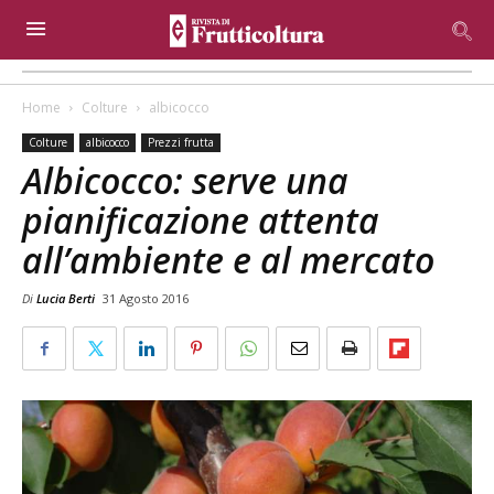
Home
Colture
albicocco
Colture
albicocco
Prezzi frutta
Albicocco: serve una
pianificazione attenta
all’ambiente e al mercato
Di
Lucia Berti
31 Agosto 2016