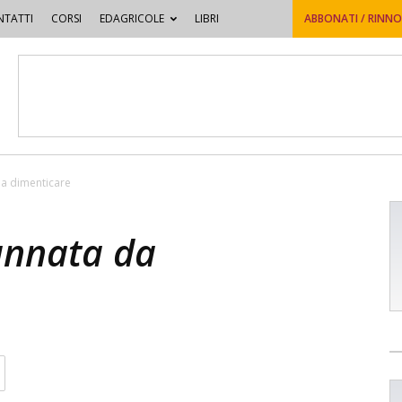
TATTI
CORSI
EDAGRICOLE
LIBRI
ABBONATI / RINN
da dimenticare
annata da