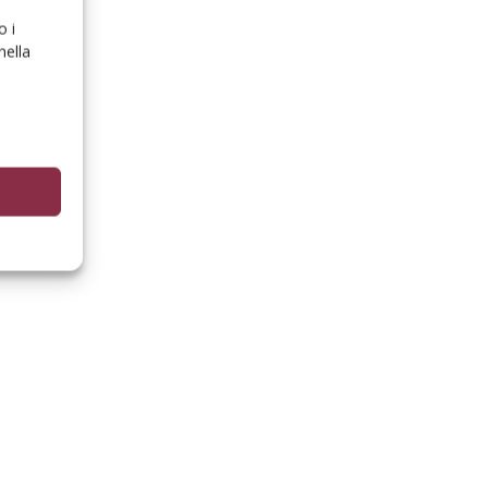
o i
nella