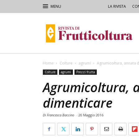
LA RIVISTA
CON
Rivista
di
Frutticoltura
e
Ortofloricoltura
Home
Colture
agrumi
Agrumicoltura, annata 
Colture
agrumi
Prezzi frutta
Agrumicoltura, 
dimenticare
Di Francesca Baccino
-
20 Maggio 2016