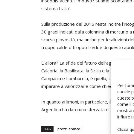
insoddisfacenti. Il motivo? Stiamo scontando 
sistema Italia”.
Sulla produzione del 2016 resta inoltre l’incog
30 gradi indicati dalla colonnina di mercurio a
scarsa piovosità, ma anche per le alluvioni de
troppo calde o troppo fredde di questo april
E allora? La sfida del futuro dell’agrumicoltu
Calabria, la Basilicata, la Sicilia e la Puglia o n
Campania e Lombardia, è quella, come aggiu
Per forni
imparare a valorizzarle come chiede l’Ue”.
cookie p
queste t
In quanto ai limoni, in particolare, il bilancio
come il 
Argentina ha dato una sferzata di energia ai 
mostrare
influire
Clicca q
TAG
prezzi arance