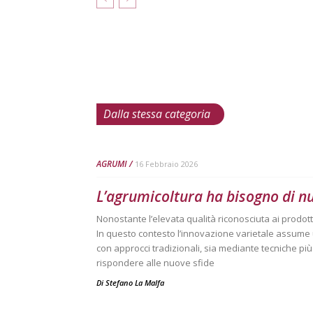
Dalla stessa categoria
AGRUMI
16 Febbraio 2026
L’agrumicoltura ha bisogno di n
Nonostante l’elevata qualità riconosciuta ai prodotti it
In questo contesto l’innovazione varietale assume u
con approcci tradizionali, sia mediante tecniche p
rispondere alle nuove sfide
Di
Stefano La Malfa