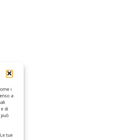
 come i
senso a
ali
e di
o può
 Le tue