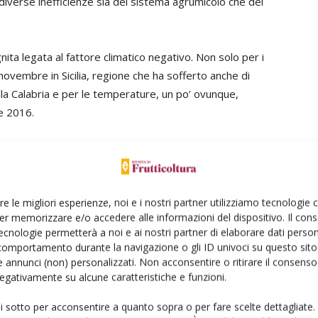
diverse inefficienze sia del sistema agrumicolo che del
nita legata al fattore climatico negativo. Non solo per i
 novembre in Sicilia, regione che ha sofferto anche di
lla Calabria e per le temperature, un po’ ovunque,
e 2016.
ra nazionale, prodotta nelle zone più vocate come la
elle nicchie per quanto riguarda i limoni in Liguria,
nge sempre Diana “di far funzionare veramente le Op e
re le migliori esperienze, noi e i nostri partner utilizziamo tecnologie
er memorizzare e/o accedere alle informazioni del dispositivo. Il con
ecnologie permetterà a noi e ai nostri partner di elaborare dati person
 dell’annata è positivo: la mancanza di prodotto in
comportamento durante la navigazione o gli ID univoci su questo sito 
prezzi anche nel nostro Paese.
 annunci (non) personalizzati. Non acconsentire o ritirare il consens
 negativamente su alcune caratteristiche e funzioni.
ui sotto per acconsentire a quanto sopra o per fare scelte dettagliate.