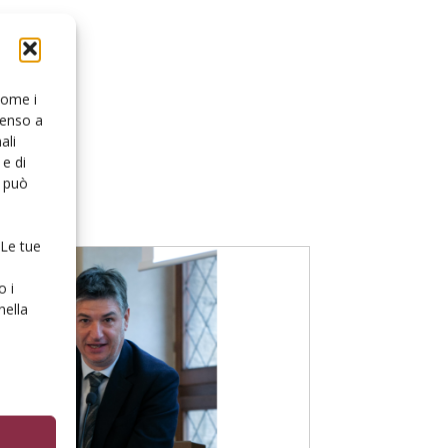
 come i
senso a
ali
e di
o può
 Le tue
o i
nella