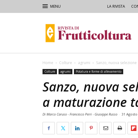
LA RIVISTA
CON
Rivista
di
Frutticoltura
e
Ortofloricoltura
Home
Colture
agrumi
Sanzo, nuova selezione 
Colture
agrumi
Potatura e forme di allevamento
Sanzo, nuova sel
a maturazione t
Di Marco Caruso - Francesco Perri - Giuseppe Russo
-
31 Agosto