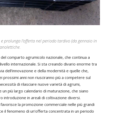
e prolunga l’offerta nel periodo tardivo (da gennaio in
ganolettiche.
o del comparto agrumicolo nazionale, che continua a
vello internazionale. Si sta creando divario enorme tra
ia dell’innovazione e della modernità e quelle che,
i prossimi anni non riusciranno più a competere sul
cessità di rilasciare nuove varietà di agrumi,
 un più largo calendario di maturazione, che siano
o introduzione in areali di coltivazione diversi.
 favorisce la promozione commerciale nelle più grandi
duce il fenomeno di un’offerta concentrata in un periodo