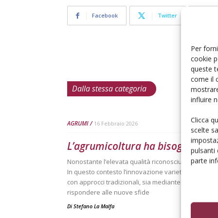
Facebook
Twitter
Per forni
cookie p
queste t
come il 
Dalla stessa categoria
mostrare
influire
Clicca q
AGRUMI
16 Febbraio 2026
scelte s
impostaz
L’agrumicoltura ha bisogno di n
pulsanti
parte in
Nonostante l’elevata qualità riconosciuta ai prodotti it
In questo contesto l’innovazione varietale assume u
con approcci tradizionali, sia mediante tecniche p
rispondere alle nuove sfide
Di
Stefano La Malfa