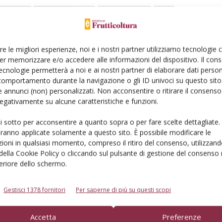
Linkedin
Pinterest
Email
re le migliori esperienze, noi e i nostri partner utilizziamo tecnologie
er memorizzare e/o accedere alle informazioni del dispositivo. Il con
ecnologie permetterà a noi e ai nostri partner di elaborare dati person
comportamento durante la navigazione o gli ID univoci su questo sito 
 annunci (non) personalizzati. Non acconsentire o ritirare il consens
 negativamente su alcune caratteristiche e funzioni.
ui sotto per acconsentire a quanto sopra o per fare scelte dettagliate.
aranno applicate solamente a questo sito. È possibile modificare le
ioni in qualsiasi momento, compreso il ritiro del consenso, utilizzand
uove varietà
 della Cookie Policy o cliccando sul pulsante di gestione del consenso 
feriore dello schermo.
aliani, il settore soffre alcune criticità strutturali.
n ruolo strategico e il miglioramento genetico, sia
iù avanzate, rappresenta uno strumento chiave per
Gestisci 1378 fornitori
Per saperne di più su questi scopi
Accetta
Preferenze