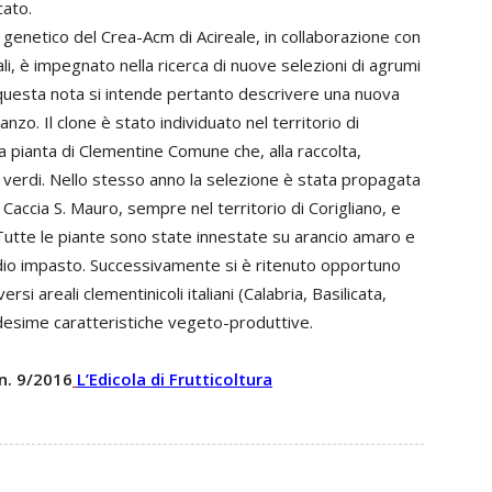
cato.
 genetico del Crea-Acm di Acireale, in collaborazione con
ali, è impegnato nella ricerca di nuove selezioni di agrumi
In questa nota si intende pertanto descrivere una nuova
zo. Il clone è stato individuato nel territorio di
na pianta di Clementine Comune che, alla raccolta,
verdi. Nello stesso anno la selezione è stata propagata
Caccia S. Mauro, sempre nel territorio di Corigliano, e
Tutte le piante sono state innestate su arancio amaro e
dio impasto. Successivamente si è ritenuto opportuno
i areali clementinicoli italiani (Calabria, Basilicata,
desime caratteristiche vegeto-produttive.
 n. 9/2016
L’Edicola di Frutticoltura