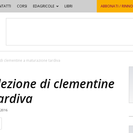
TATTI
CORSI
EDAGRICOLE
LIBRI
ABBONATI / RINN
di clementine a maturazione tardiva
ezione di clementine
ardiva
 2016