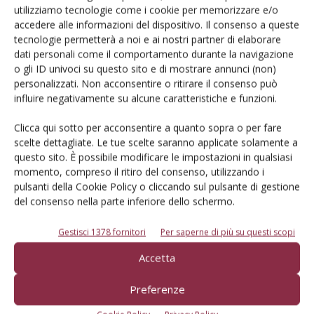
utilizziamo tecnologie come i cookie per memorizzare e/o
varietale, pubbliche o private, non danno indicazioni circa la
accedere alle informazioni del dispositivo. Il consenso a queste
sensibilità delle cultivar alla sharka, inducendo i frutticoltori
tecnologie permetterà a noi e ai nostri partner di elaborare
a scelte che possono rivelarsi catastrofiche negli ambienti
dati personali come il comportamento durante la navigazione
o gli ID univoci su questo sito e di mostrare annunci (non)
dove la presenza del virus è diffusa.
personalizzati. Non acconsentire o ritirare il consenso può
Si riporta un elenco di cultivar delle quali si conosce la
influire negativamente su alcune caratteristiche e funzioni.
sensibilità dei frutti alla Sharka; la classificazione è basata
sulla bibliografia (in particolare per la meritoria iniziativa del
Clicca qui sotto per acconsentire a quanto sopra o per fare
CRPV dell’Emilia-Romagna) e sulla esperienza di tecnici e
scelte dettagliate. Le tue scelte saranno applicate solamente a
questo sito. È possibile modificare le impostazioni in qualsiasi
frutticoltori operanti nei territori dove il virus è presente.
momento, compreso il ritiro del consenso, utilizzando i
Le indicazioni non hanno un valore assoluto a causa della
pulsanti della Cookie Policy o cliccando sul pulsante di gestione
variabilità degli ambienti, della variabilità del virus, della
del consenso nella parte inferiore dello schermo.
variabilità del clima negli anni (che influisce sulla intensità
Gestisci 1378 fornitori
Per saperne di più su questi scopi
dei sintomi), ma è una informazione indispensabile per il
frutticoltore per una scelta varietale consapevole al fine di
Accetta
ridurre i rischi di insuccesso in tempi in cui gli errori
possono essere particolarmente costosi.
Preferenze
Bibliografia