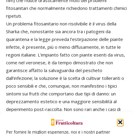
film) che riduce drasticamente molti dei problemi
fitosanitari che normalmente richiedono trattamenti chimici
ripetuti.
Un problema fitosanitario non risolvibile è il virus della
Sharka che, nonostante sia ancora tra i patogeni da
quarantena e la legge preveda l’estirpazione delle piante
infette, è presente, più o meno diffusamente, in tutte le
regioni italiane. L’impianto fatto con piante esenti da virus,
come nel veronese, è da tempo dimostrato che non
garantisce affatto la salvaguardia del pescheto
dall’infezione; la soluzione è la scelta di cultivar tolleranti o
poco sensibili e che, comunque, non manifestino i tipici
sintomi sui frutti che comportano due tipi di danno: un
deprezzamento estetico e una maggiore sensibilità al
deperimento post-raccolta. Non sono rari anche i casi di
venditori di prodotti antiparassitari che per ignoranza o in
malafede suggeriscono inutili trattamenti chimici per
Per fornire le migliori esperienze, noi e i nostri partner
risolvere il problema. Purtroppo le “liste” di orientamento