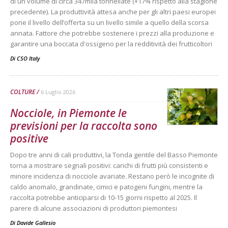
di un volume di circa 347mila tonnellate (+17% rispetto alla stagione
precedente). La produttività attesa anche per gli altri paesi europei
pone il livello dell’offerta su un livello simile a quello della scorsa
annata. Fattore che potrebbe sostenere i prezzi alla produzione e
garantire una boccata d'ossigeno per la redditività dei frutticoltori
Di
CSO Italy
COLTURE
6 Luglio 2026
Nocciole, in Piemonte le
previsioni per la raccolta sono
positive
Dopo tre anni di cali produttivi, la Tonda gentile del Basso Piemonte
torna a mostrare segnali positivi: carichi di frutti più consistenti e
minore incidenza di nocciole avariate. Restano però le incognite di
caldo anomalo, grandinate, cimici e patogeni fungini, mentre la
raccolta potrebbe anticiparsi di 10-15 giorni rispetto al 2025. Il
parere di alcune associazioni di produttori piemontesi
Di
Davide Gallesio