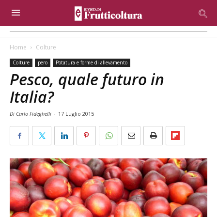
Home
Colture
Colture
pero
Potatura e forme di allevamento
Pesco, quale futuro in
Italia?
Di Carlo Fideghelli
-
17 Luglio 2015