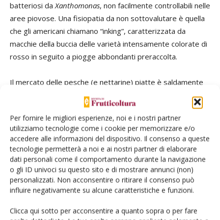
batteriosi da
Xanthomonas
, non facilmente controllabili nelle
aree piovose. Una fisiopatia da non sottovalutare è quella
che gli americani chiamano “inking”, caratterizzata da
macchie della buccia delle varietà intensamente colorate di
rosso in seguito a piogge abbondanti preraccolta.
Il mercato delle pesche (e nettarine) piatte è saldamente
in mano alla Spagna ed è molto difficile che l’Italia si possa
sostituire, anche se la più recente produzione spagnola ha
Per fornire le migliori esperienze, noi e i nostri partner
perso buona parte dell’eccellenza qualitativa che
utilizziamo tecnologie come i cookie per memorizzare e/o
caratterizzava le produzioni di qualche anno fa, lasciando
accedere alle informazioni del dispositivo. Il consenso a queste
aperta la porta per una produzione di nicchia di alta qualità
tecnologie permetterà a noi e ai nostri partner di elaborare
come quella delle “tabacchiere” siciliane e delle “saturnine”
dati personali come il comportamento durante la navigazione
o gli ID univoci su questo sito e di mostrare annunci (non)
nelle Marche. Per mercati di nicchia e, soprattutto, mercati
personalizzati. Non acconsentire o ritirare il consenso può
locali, vendita in azienda o lungo le strade di grande
influire negativamente su alcune caratteristiche e funzioni.
comunicazione, acquisisce un interesse crescente il
recupero o l’incremento della coltivazione di vecchie
Clicca qui sotto per acconsentire a quanto sopra o per fare