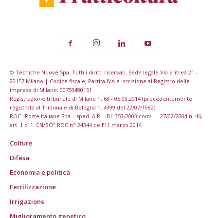
© Tecniche Nuove Spa. Tutti i diritti riservati. Sede legale Via Eritrea 21 -
20157 Milano | Codice fiscale, Partita IVA e Iscrizione al Registro delle
imprese di Milano: 00753480151
Registrazione tribunale di Milano n. 68 - 05.03.2014 (precedentemente
registrata al Tribunale di Bologna n. 4999 del 22/07/1982)
ROC "Poste italiane Spa – sped. A.P. - DL 353/2003 conv. L. 27/02/2004 n. 46,
art. 1 c. 1: CN/BO" ROC n° 24344 dell’11 marzo 2014
Colture
Difesa
Economia e politica
Fertilizzazione
Irrigazione
Miglioramento genetico