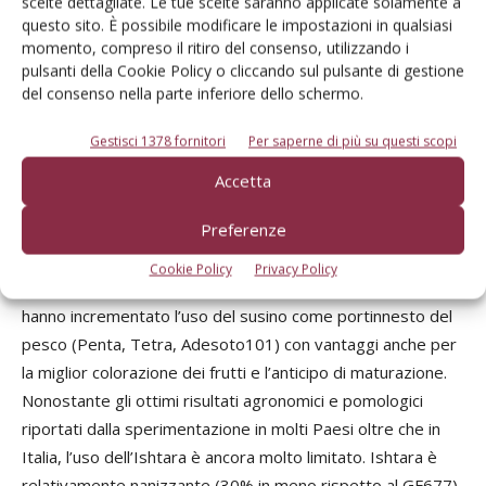
scelte dettagliate. Le tue scelte saranno applicate solamente a
varietà, quasi sempre autoctone, apprezzate per il sapore,
questo sito. È possibile modificare le impostazioni in qualsiasi
l’aroma, la deliquescenza, caratteristiche spesso perdute
momento, compreso il ritiro del consenso, utilizzando i
nelle cultivar più recenti (Bella di Cesena, S. Anna Balducci,
pulsanti della Cookie Policy o cliccando sul pulsante di gestione
Buco Incavato in Emilia-Romagna, Vesuvio, Antonio di
del consenso nella parte inferiore dello schermo.
Francia, Terzarole in Campania, Madonna di Agosto in
Gestisci 1378 fornitori
Per saperne di più su questi scopi
Calabria, Sbergie, Tabacchiere in Sicilia, e tante altre).
Accetta
Oggi è anche disponibile un’ampia gamma di portinnesti,
Preferenze
anche se la grande maggioranza dei peschicoltori italiani
utilizza ancora l’ibrido pesco x mandorlo GF677. Crescenti
Cookie Policy
Privacy Policy
problemi di marciume radicale (
Armillaria
e
Rosellinia
)
hanno incrementato l’uso del susino come portinnesto del
pesco (Penta, Tetra, Adesoto101) con vantaggi anche per
la miglior colorazione dei frutti e l’anticipo di maturazione.
Nonostante gli ottimi risultati agronomici e pomologici
riportati dalla sperimentazione in molti Paesi oltre che in
Italia, l’uso dell’Ishtara è ancora molto limitato. Ishtara è
relativamente nanizzante (30% in meno rispetto al GF677),