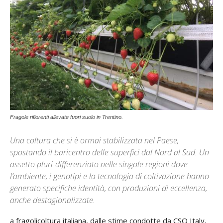
Fragole rifiorenti allevate fuori suolo in Trentino.
Una coltura che si è ormai stabilizzata nel Paese,
spostando il baricentro delle superfici dal Nord al Sud. Un
assetto pluri-differenziato nelle singole regioni dove
l’ambiente, i genotipi e la tecnologia di coltivazione hanno
generato specifiche identità, con produzioni di eccellenza,
anche destagionalizzate.
a fragolicoltura italiana, dalle stime condotte da CSO Italy,