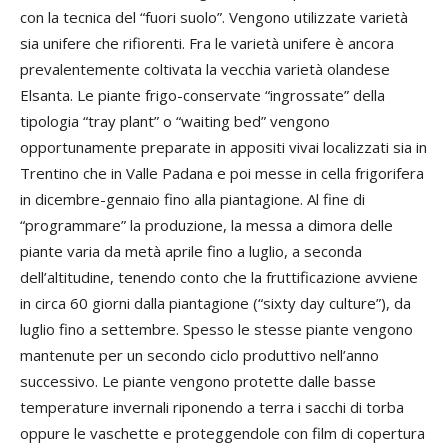
con la tecnica del “fuori suolo”. Vengono utilizzate varietà
sia unifere che rifiorenti. Fra le varietà unifere è ancora
prevalentemente coltivata la vecchia varietà olandese
Elsanta. Le piante frigo-conservate “ingrossate” della
tipologia “tray plant” o “waiting bed” vengono
opportunamente preparate in appositi vivai localizzati sia in
Trentino che in Valle Padana e poi messe in cella frigorifera
in dicembre-gennaio fino alla piantagione. Al fine di
“programmare” la produzione, la messa a dimora delle
piante varia da metà aprile fino a luglio, a seconda
dell’altitudine, tenendo conto che la fruttificazione avviene
in circa 60 giorni dalla piantagione (“sixty day culture”), da
luglio fino a settembre. Spesso le stesse piante vengono
mantenute per un secondo ciclo produttivo nell’anno
successivo. Le piante vengono protette dalle basse
temperature invernali riponendo a terra i sacchi di torba
oppure le vaschette e proteggendole con film di copertura