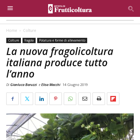
Home
Colture
Colture
fragola
Potatura e forme di allevamento
La nuova fragolicoltura
italiana produce tutto
l’anno
Di
Gianluca Baruzzi
e
Elisa Macchi
14 Giugno 2019