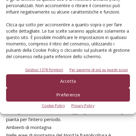
diffondendo anche l’utilizzo del film plastico bianco
personalizzati. Non acconsentire o ritirare il consenso può
pacciamante che consente un significativo ritardo
influire negativamente su alcune caratteristiche e funzioni.
dell’epoca di maturazione in primavera che, unito al ritardo
della copertura del tunnel alla fase di pre-maturazione dei
Clicca qui sotto per acconsentire a quanto sopra o per fare
scelte dettagliate. Le tue scelte saranno applicate solamente a
frutti, consente complessivamente un ritardo fino a 3-4
questo sito. È possibile modificare le impostazioni in qualsiasi
settimane rispetto alla coltura tradizionale. Nel Veronese si
momento, compreso il ritiro del consenso, utilizzando i
stanno diffondendo anche tecniche finalizzate ad allungare
pulsanti della Cookie Policy o cliccando sul pulsante di gestione
il periodo di raccolta grazie alla messa a dimora di piante
del consenso nella parte inferiore dello schermo.
frigo-conservate di varietà rifiorenti (Malga in particolare)
Gestisci 1378 fornitori
Per saperne di più su questi scopi
nella prima decade di luglio. Oculate asportazioni delle
prime infiorescenze emesse dalle piante (differenziate in
Accetta
vivaio l’anno precedente) consentono un ottimale sviluppo
Preferenze
vegetativo della pianta durante i mesi estivi e la sua
predisposizione ad un significativo flusso produttivo da
Cookie Policy
Privacy Policy
fine agosto fino a novembre, raggiungendo anche 300 g a
pianta per l’intero periodo.
Ambienti di montagna
Nelle aree di montagna del Nord la fragolicoltura è