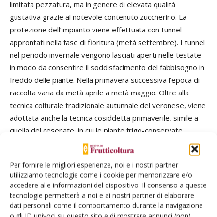
limitata pezzatura, ma in genere di elevata qualità
gustativa grazie al notevole contenuto zuccherino. La
protezione dell’impianto viene effettuata con tunnel
approntati nella fase di fioritura (metà settembre). I tunnel
nel periodo invernale vengono lasciati aperti nelle testate
in modo da consentire il soddisfacimento del fabbisogno in
freddo delle piante. Nella primavera successiva l’epoca di
raccolta varia da metà aprile a metà maggio. Oltre alla
tecnica colturale tradizionale autunnale del veronese, viene
adottata anche la tecnica cosiddetta primaverile, simile a
quella del cesenate, in cui le piante frigo-conservate
vengono private dei fiori emessi dopo la piantagione. In
questo modo si ottiene un solo ciclo produttivo e viene
Per fornire le migliori esperienze, noi e i nostri partner
adottata con quelle varietà che non si adatterebbero al
utilizziamo tecnologie come i cookie per memorizzare e/o
doppio ciclo.
accedere alle informazioni del dispositivo. Il consenso a queste
Lo standard varietale del Veronese è dominato da Aprica e
tecnologie permetterà a noi e ai nostri partner di elaborare
dati personali come il comportamento durante la navigazione
Garda, seguite a distanza da Eva, Antea, Joly e Sibilla. Si sta
o gli ID univoci su questo sito e di mostrare annunci (non)