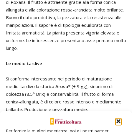
di Roxana. Il frutto è attraente grazie alla forma conica
allungata e alla colorazione rossa-aranciata molto brillante.
Buono il dato produttivo, la pezzatura e la resistenza alle
manipolazioni. Il sapore è di tipologia equilibrata con
limitata aromaticità. La pianta presenta vigoria elevata e
uniforme. Le infiorescenze presentano asse primario molto
lungo.
Le medio tardive
Si conferma interessante nel periodo di maturazione
medio-tardivo la storica
Arosa*
(+ 9 gg), sinonimo di
dolcezza (8.5° Brix) e conservabilità. Il frutto di forma
conica-allungata, è di colore rosso intenso e mediamente
brillante. Produzione e pezzatura medie.
Nel segmento tardivo è in sperimentazione estesa
Per fornire le migliori esperienze, noi e i nostri partner