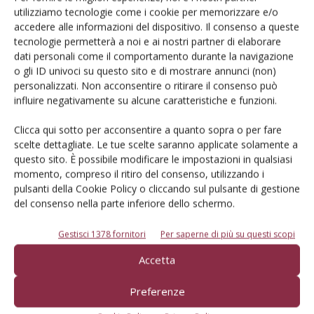
Laetitia*
(+11 gg). I parametri produttivi sono buoni e il
utilizziamo tecnologie come i cookie per memorizzare e/o
frutto conico, di buona pezzatura, è resistente alle
accedere alle informazioni del dispositivo. Il consenso a queste
manipolazioni. La colorazione è molto attraente grazie al
tecnologie permetterà a noi e ai nostri partner di elaborare
binomio colore rosso chiaro ed elevata brillantezza. Sapore
dati personali come il comportamento durante la navigazione
o gli ID univoci su questo sito e di mostrare annunci (non)
buono, dolce (7.9 °Brix) mediamente aromatico. Talvolta
personalizzati. Non acconsentire o ritirare il consenso può
può presentare frutti primari irregolari. Chiude la lista
influire negativamente su alcune caratteristiche e funzioni.
Argentera*
, il cui indice di precocità si discosta di circa 13
giorni dal riferimento. La produttiva è buona e i frutti sono
Clicca qui sotto per acconsentire a quanto sopra o per fare
scelte dettagliate. Le tue scelte saranno applicate solamente a
di media pezzatura. Il colore aranciato chiaro brillante la
questo sito. È possibile modificare le impostazioni in qualsiasi
rende facilmente distinguibile rispetto agli altri materiali in
momento, compreso il ritiro del consenso, utilizzando i
lista. Il sapore è caratterizzato da importante componente
pulsanti della Cookie Policy o cliccando sul pulsante di gestione
acidula.
del consenso nella parte inferiore dello schermo.
Gestisci 1378 fornitori
Per saperne di più su questi scopi
Cristiano Carli, Roberto Giordano
Accetta
Preferenze