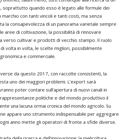
soprattutto quando esso è legato alle formule dei
n marchio con tanti vincoli e tanti costi, ma senza
sta la consapevolezza di un panorama varietale sempre
le aree di coltivazione, la possibilità di rinnovare
 verso cultivar e prodotti di vecchio stampo. Il ruolo
i volta in volta, le scelte migliori, possibilmente
 agronomica e commerciale.
verse da questo 2017, con raccolte consistenti, la
 resta uno dei maggiori problemi. L’export sarà
vranno poter contare sull’apertura di nuovi canali in
lle rappresentanze politiche e del mondo produttivo il
ente una lacuna ormai cronica del mondo agricolo. Su
ione appare uno strumento indispensabile per aggregare
ogni anno mette gli operatori di fronte a sfide diverse.
da della ricerca e dell’innovazione; la melicoltura