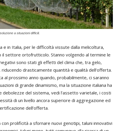
uzione a situazioni difficili.
 in Italia, per le difficoltà vissute dalla melicoltura,
 il settore ortofrutticolo. Stanno volgendo al termine le
gativi sono stati gli effetti del clima che, tra gelo,
 riducendo drasticamente quantità e qualità dell’offerta.
etta al prossimo anno quando, probabilmente, ci saranno
tuazioni di grande dinamismo, ma la situazione italiana ha
le debolezze del sistema, vedi l’assetto varietale, i costi
ecessità di un livello ancora superiore di aggregazione ed
rtificazione dell’offerta.
on prolificità a sfornare nuovi genotipi, taluni innovativi
gronomici, taluni meno, tutti comunque alla ricerca di un