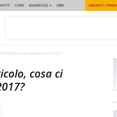
TATTI
CORSI
EDAGRICOLE
LIBRI
ABBONATI / RINN
rtofrutticolo, cosa ci aspetta dopo il 2017?
icolo, cosa ci
2017?