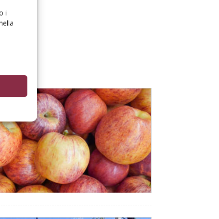
o i
nella