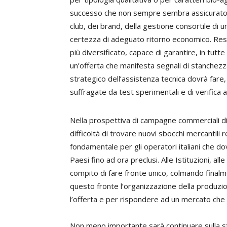
successo che non sempre sembra assicurato, 
club, dei brand, della gestione consortile di u
certezza di adeguato ritorno economico. Re
più diversificato, capace di garantire, in tutte 
un’offerta che manifesta segnali di stanchezza
strategico dell’assistenza tecnica dovrà fare, d
suffragate da test sperimentali e di verifica
Nella prospettiva di campagne commerciali di
difficoltà di trovare nuovi sbocchi mercantili
fondamentale per gli operatori italiani che do
Paesi fino ad ora preclusi. Alle Istituzioni, a
compito di fare fronte unico, colmando finalm
questo fronte l’organizzazione della produz
l’offerta e per rispondere ad un mercato che 
Non meno importante sarà continuare sulla stra