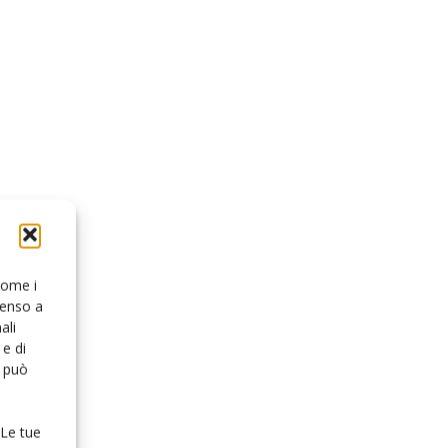
 come i
senso a
ali
e di
o può
 Le tue