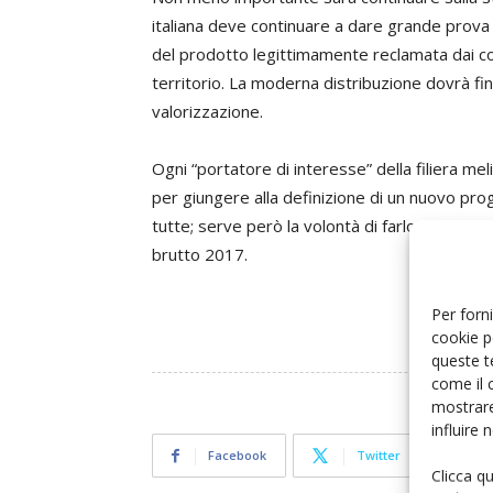
italiana deve continuare a dare grande prova di
del prodotto legittimamente reclamata dai co
territorio. La moderna distribuzione dovrà fin
valorizzazione.
Ogni “portatore di interesse” della filiera meli
per giungere alla definizione di un nuovo pro
tutte; serve però la volontà di farlo, di star
brutto 2017.
Per forni
cookie p
queste t
come il 
mostrare
influire
Facebook
Twitter
Clicca q