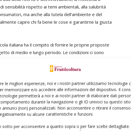
 sensibilità rispetto ai temi ambientali, alla salubrità
nsumatori, ma anche alla tutela dell’ambiente e del
almente capire chi fa bene le cose e garantirne la giusta
cola italiana ha il compito di fornire le proprie proposte
getto di medio e lungo periodo. Le condizioni ci sono
e insieme, di fare sintesi e lavorare tanto dopo questo
re le migliori esperienze, noi e i nostri partner utilizziamo tecnologie
er memorizzare e/o accedere alle informazioni del dispositivo. Il con
ecnologie permetterà a noi e ai nostri partner di elaborare dati person
comportamento durante la navigazione o gli ID univoci su questo sito 
 annunci (non) personalizzati. Non acconsentire o ritirare il consens
 negativamente su alcune caratteristiche e funzioni.
Linkedin
Pinterest
Email
ui sotto per acconsentire a quanto sopra o per fare scelte dettagliate.