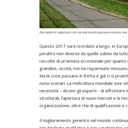
Nei meleti le coperture con reti anti-insetto possono essere una sol
Questo 2017 sarà ricordato a lungo, in Europa e
peraltro non diverse da quelle subite da tutto
raccolte di un’annata eccezionale per quanto ne
grandine, siccità, non ha risparmiato nessuno,
Ma le cose passano in fretta e già ci si proi
nuovi scenari. La melicoltura mondiale vive si
necessità – dicono gli esperti - di affrontare 
strutturali, l’apertura di nuovi mercati e la n
organizzazione, oltre che di qualificazione e ce
Il miglioramento genetico nel mondo continua c
per tipologia qualitativa o per caratteri bio-a