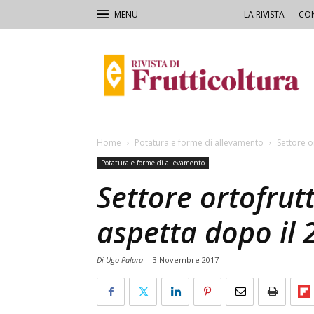
LA RIVISTA
CON
Rivista
di
Frutticoltura
e
Ortofloricoltura
Home
Potatura e forme di allevamento
Settore o
Potatura e forme di allevamento
Settore ortofrutt
aspetta dopo il 
Di Ugo Palara
-
3 Novembre 2017