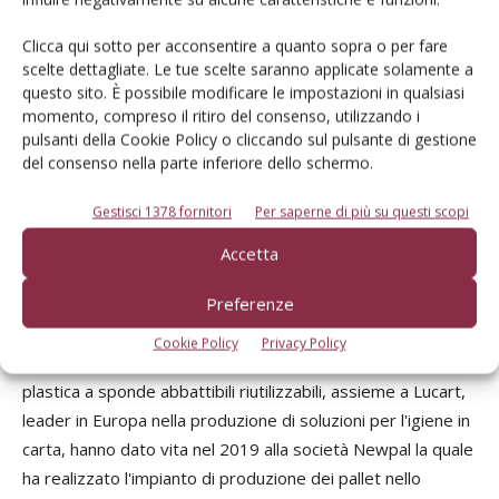
«La sostenibilità oggi è al centro dell’operato delle aziende
Clicca qui sotto per acconsentire a quanto sopra o per fare
scelte dettagliate. Le tue scelte saranno applicate solamente a
ma fino a quarant’anni fa non era così. Qualità, sicurezza,
questo sito. È possibile modificare le impostazioni in qualsiasi
servizio, sostenibilità sono valori fondamentali richiesti dal
momento, compreso il ritiro del consenso, utilizzando i
consumatore alle aziende della filiera. La sostenibilità deve
pulsanti della Cookie Policy o cliccando sul pulsante di gestione
essere presa come stimolo per la ricerca costante di
del consenso nella parte inferiore dello schermo.
soluzioni innovative: ne sono un esempio le celle ipogee di
Gestisci 1378 fornitori
Per saperne di più su questi scopi
melinda per la conservazione delle mele, che permettono
di non fare ricorso all’energia elettrica per la refrigerazione,
Accetta
e il progetto del pallet riciclato di Cpr System» dichiara
Preferenze
Paolo Gerevini
, presidente di Cpr System.
Cookie Policy
Privacy Policy
Cpr System, azienda leader italiana per gli imballaggi in
plastica a sponde abbattibili riutilizzabili, assieme a Lucart,
leader in Europa nella produzione di soluzioni per l'igiene in
carta, hanno dato vita nel 2019 alla società Newpal la quale
ha realizzato l'impianto di produzione dei pallet nello