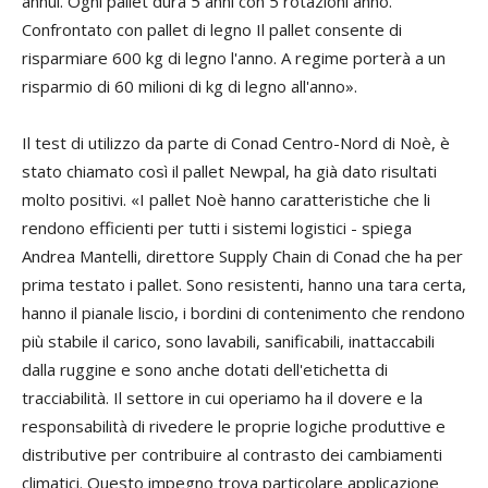
annui. Ogni pallet dura 5 anni con 5 rotazioni anno.
Confrontato con pallet di legno Il pallet consente di
risparmiare 600 kg di legno l'anno. A regime porterà a un
risparmio di 60 milioni di kg di legno all'anno».
Il test di utilizzo da parte di Conad Centro-Nord di Noè, è
stato chiamato così il pallet Newpal, ha già dato risultati
molto positivi. «I pallet Noè hanno caratteristiche che li
rendono efficienti per tutti i sistemi logistici - spiega
Andrea Mantelli, direttore Supply Chain di Conad che ha per
prima testato i pallet. Sono resistenti, hanno una tara certa,
hanno il pianale liscio, i bordini di contenimento che rendono
più stabile il carico, sono lavabili, sanificabili, inattaccabili
dalla ruggine e sono anche dotati dell'etichetta di
tracciabilità. Il settore in cui operiamo ha il dovere e la
responsabilità di rivedere le proprie logiche produttive e
distributive per contribuire al contrasto dei cambiamenti
climatici. Questo impegno trova particolare applicazione