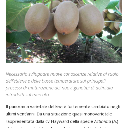
Necessario sviluppare nuove conoscenze relative al ruolo
dell’etilene e delle basse temperature sui principali
processi di maturazione dei nuovi genotipi di actinidia
introdotti sul mercato
Il panorama varietale del kiwi è fortemente cambiato negli
ultimi vent’anni. Da una situazione quasi monovarietale
rappresentata dalla cv Hayward della specie
Actinidia
(A.)