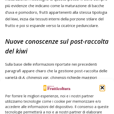
più evidenze che indicano come la maturazione di bacche
d’uva e pomodoro, frutti appartenenti alla stessa tipologia
del kiwi, inizia dai tessuti interni della porzione stilare del
frutto e poi si espande verso la cicatrice peduncolare.
Nuove conoscenze sul post-raccolta
del kiwi
Sulla base delle informazioni riportate nei precedenti
paragrafi appare chiaro che la gestione post-raccolta delle
varietà di
A. chinensis var. chinensis
richiede maggiori
informazioni di base sulla fisiologia della maturazione. Lo
sviluppo di conoscenze di base relative al ruolo dell’etilene
Per fornire le migliori esperienze, noi e i nostri partner
(biosintesi ma, soprattutto, percezione) e delle basse
utilizziamo tecnologie come i cookie per memorizzare e/o
temperature sui principali processi di maturazione dei
accedere alle informazioni del dispositivo. Il consenso a queste
nuovi genotipi è cruciale al fine di ottimizzare i protocolli del
tecnologie permetterà a noi e ai nostri partner di elaborare