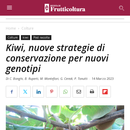
Home
Colture
Colture
kiwi
Post raccolta
Kiwi, nuove strategie di
conservazione per nuovi
genotipi
Di C. Bonghi, B. Ruperti, M. Montefiori, G. Ceredi, P. Tonutti
-
14 Marzo 2023