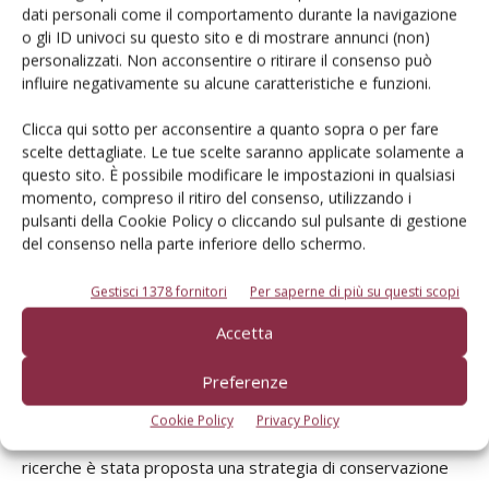
post-raccolta del kiwi sia per il controllo del colore della
dati personali come il comportamento durante la navigazione
o gli ID univoci su questo sito e di mostrare annunci (non)
polpa, sia per il rallentamento del processo di maturazione,
personalizzati. Non acconsentire o ritirare il consenso può
tendenzialmente più rapido nei nuovi genotipi, sia infine per
influire negativamente su alcune caratteristiche e funzioni.
il contenimento dei danni da freddo. Considerando
specificamente gli aspetti di refrigerazione post-raccolta,
Clicca qui sotto per acconsentire a quanto sopra o per fare
scelte dettagliate. Le tue scelte saranno applicate solamente a
lo sviluppo di danni da freddo rappresenta un problema
questo sito. È possibile modificare le impostazioni in qualsiasi
particolarmente rilevante nei genotipi di
A. chinensis var.
momento, compreso il ritiro del consenso, utilizzando i
chinensis
e le informazioni relative alle relazioni esistenti fra
pulsanti della Cookie Policy o cliccando sul pulsante di gestione
parametri merceologici/fisiologici alla raccolta, la loro
del consenso nella parte inferiore dello schermo.
evoluzione nel corso della refrigerazione e l’incidenza dei
Gestisci 1378 fornitori
Per saperne di più su questi scopi
danni da freddo aprono nuove prospettive di
miglioramento della fase di conservazione. In tale ottica
Accetta
saranno cruciali gli studi che potranno essere allestiti
Preferenze
sull’uso delle atmosfere controllate (AC), protocolli di fatto
ancora poco applicati per la conservazione delle nuove
Cookie Policy
Privacy Policy
accessioni di A. chinensis var. chinensis. Infatti, in preliminari
ricerche è stata proposta una strategia di conservazione