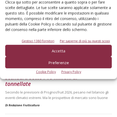
Clicca qui sotto per acconsentire a quanto sopra o per fare
scelte dettagliate. Le tue scelte saranno applicate solamente a
questo sito. È possibile modificare le impostazioni in qualsiasi
momento, compreso il ritiro del consenso, utilizzando i
pulsanti della Cookie Policy o cliccando sul pulsante di gestione
del consenso nella parte inferiore dello schermo.
Gestisci 1380 fornitori
Per saperne di più su questi scopi
Dalla stessa categoria
Accetta
MELO
6 Agosto 2026
Preferenze
Mele, la produzione europea
Cookie Policy
Privacy Policy
scenderà sotto i 10 milioni di
tonnellate
Secondo le previsioni di Prognosfruit 2026, pesano nel bilancio gli
eventi climatici estremi. Ma le prospettive di mercato sono buone
Di
Redazione Frutticoltura