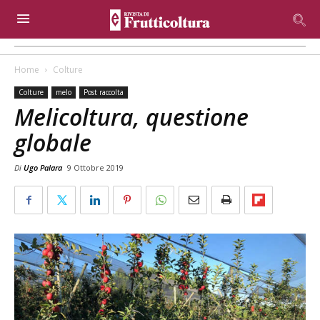
Home
Colture
Colture
melo
Post raccolta
Melicoltura, questione
globale
Di
Ugo Palara
9 Ottobre 2019