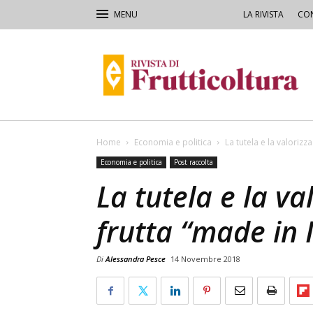
LA RIVISTA
CON
Rivista
di
Frutticoltura
e
Ortofloricoltura
Home
Economia e politica
La tutela e la valorizza
Economia e politica
Post raccolta
La tutela e la va
frutta “made in I
Di
Alessandra Pesce
14 Novembre 2018