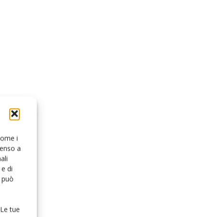
 come i
senso a
ali
e di
o può
 Le tue