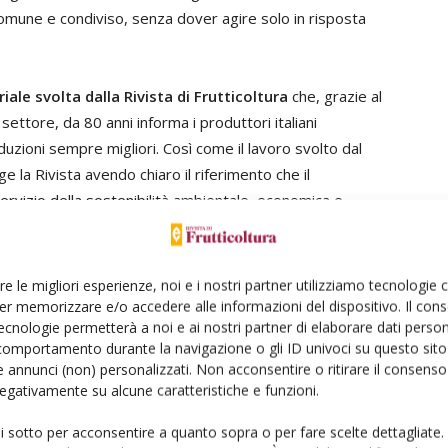
omune e condiviso, senza dover agire solo in risposta
riale svolta dalla Rivista di Frutticoltura
che, grazie al
l settore, da 80 anni informa i produttori italiani
uzioni sempre migliori. Così come il lavoro svolto dal
ge la Rivista avendo chiaro il riferimento che il
izio della sostenibilità ambientale, economica e
conosce pienamente.
re le migliori esperienze, noi e i nostri partner utilizziamo tecnologie
er memorizzare e/o accedere alle informazioni del dispositivo. Il con
ant’anni anni di Frutticoltura
ecnologie permetterà a noi e ai nostri partner di elaborare dati person
ardando al futuro
comportamento durante la navigazione o gli ID univoci su questo sito 
 annunci (non) personalizzati. Non acconsentire o ritirare il consens
 negativamente su alcune caratteristiche e funzioni.
orza delle idee produce buoni frutti
ui sotto per acconsentire a quanto sopra o per fare scelte dettagliate.