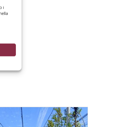
o i
nella