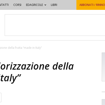
TATTI
CORSI
EDAGRICOLE
LIBRI
ABBONATI / RINN
zione della frutta “made in Italy”
lorizzazione della
taly”