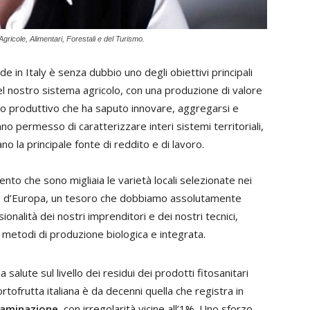
gricole, Alimentari, Forestali e del Turismo.
de in Italy è senza dubbio uno degli obiettivi principali
el nostro sistema agricolo, con una produzione di valore
rto produttivo che ha saputo innovare, aggregarsi e
o permesso di caratterizzare interi sistemi territoriali,
no la principale fonte di reddito e di lavoro.
to che sono migliaia le varietà locali selezionate nei
ardino d’Europa, un tesoro che dobbiamo assolutamente
sionalità dei nostri imprenditori e dei nostri tecnici,
di metodi di produzione biologica e integrata.
 salute sul livello dei residui dei prodotti fitosanitari
tofrutta italiana è da decenni quella che registra in
ntaminazione
, con irregolarità vicine all’1%. Uno sforzo