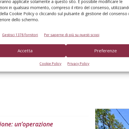
aranno applicate solamente a questo sito. È possibile modificare le
OPRI IL PROGRAMMA
ioni in qualsiasi momento, compreso il ritiro del consenso, utilizzand
 della Cookie Policy o cliccando sul pulsante di gestione del consenso 
feriore dello schermo.
Gestisci 1378 fornitori
Per saperne di più su questi scopi
Linkedin
Pinterest
Email
Accetta
Preferenze
Cookie Policy
Privacy Policy
ione: un’operazione