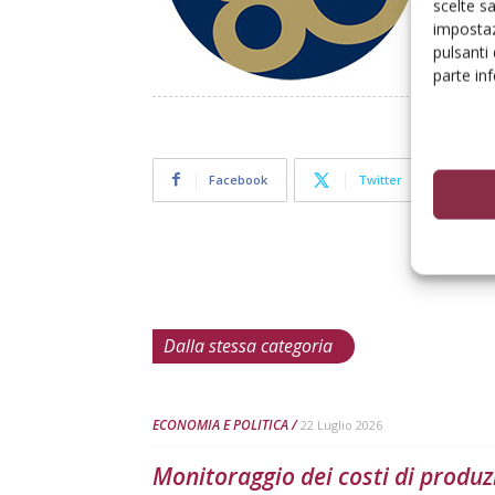
scelte s
SC
impostaz
pulsanti
parte in
Facebook
Twitter
Dalla stessa categoria
ECONOMIA E POLITICA
22 Luglio 2026
Monitoraggio dei costi di produz