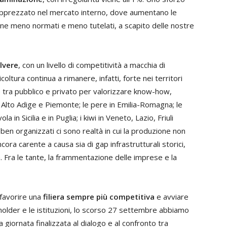
prezzato nel mercato interno, dove aumentano le
one meno normati e meno tutelati, a scapito delle nostre
lvere
, con un livello di competitività a macchia di
oltura continua a rimanere, infatti, forte nei territori
e tra pubblico e privato per valorizzare know-how,
o Alto Adige e Piemonte; le pere in Emilia-Romagna; le
a in Sicilia e in Puglia; i kiwi in Veneto, Lazio, Friuli
li ben organizzati ci sono realtà in cui la produzione non
cora carente a causa sia di gap infrastrutturali storici,
ltà. Fra le tante, la frammentazione delle imprese e la
 favorire una
filiera sempre più competitiva
e avviare
eholder e le istituzioni, lo scorso 27 settembre abbiamo
a giornata finalizzata al dialogo e al confronto tra