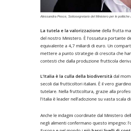
Alessandra Pesce, Sottosegretario del Ministero per le politiche A
La tutela e la valorizzazione
della frutta ma
del nostro Ministero. È l’ossatura portante d
equivalente a 4,7 miliardi di euro. Un compa
mettere a punto strategie di crescita che hann
contesti che dalla produzione frutticola deriva
L’Italia è la culla della biodiversità
dal momen
secoli dai frutticoltori italiani. È il vero gi
tutelare. Nella frutticoltura, grazie alla profes
l’Italia è leader nell’adozione su vasta scala 
Anche le indagini coordinate dal Ministero della
negli alimenti confermano questo impegno: l’or
Europa e nel mondo i
più bassi livelli di co