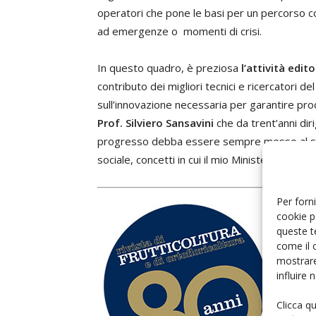
operatori che pone le basi per un percorso c
ad emergenze o momenti di crisi.
In questo quadro, è preziosa
l’attività edito
contributo dei migliori tecnici e ricercatori de
sull’innovazione necessaria per garantire prod
Prof. Silviero Sansavini
che da trent’anni diri
progresso debba essere sempre messo al serv
sociale, concetti in cui il mio Ministero si ri
Per forni
cookie p
Ott
queste t
gu
come il 
mostrare
influire
La f
Clicca q