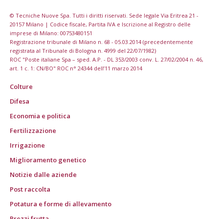
© Tecniche Nuove Spa. Tutti i diritti riservati. Sede legale Via Eritrea 21 -
20157 Milano | Codice fiscale, Partita IVA e Iscrizione al Registro delle
imprese di Milano: 00753480151
Registrazione tribunale di Milano n. 68 - 05.03.2014 (precedentemente
registrata al Tribunale di Bologna n. 4999 del 22/07/1982)
ROC "Poste italiane Spa – sped. A.P. - DL 353/2003 conv. L. 27/02/2004 n. 46,
art. 1 c. 1: CN/BO" ROC n° 24344 dell’11 marzo 2014
Colture
Difesa
Economia e politica
Fertilizzazione
Irrigazione
Miglioramento genetico
Notizie dalle aziende
Post raccolta
Potatura e forme di allevamento
Prezzi frutta