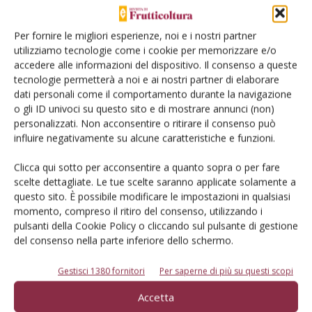
gli effetti dell’essicazione convettiva in corrente di aria
calda su frutti di avocado di scarto per l’ottenimento di un
Per fornire le migliori esperienze, noi e i nostri partner
prodotto disidratato da convertire in una polvere da
utilizziamo tecnologie come i cookie per memorizzare e/o
utilizzare ai fini alimentari.
accedere alle informazioni del dispositivo. Il consenso a queste
tecnologie permetterà a noi e ai nostri partner di elaborare
dati personali come il comportamento durante la navigazione
Leggi l’articolo completo pubblicato sulla rivista di
o gli ID univoci su questo sito e di mostrare annunci (non)
Frutticoltura e Ortofloricoltura n.7/2023
personalizzati. Non acconsentire o ritirare il consenso può
influire negativamente su alcune caratteristiche e funzioni.
Vai all’
edicola digitale
e
abbonati
Clicca qui sotto per acconsentire a quanto sopra o per fare
scelte dettagliate. Le tue scelte saranno applicate solamente a
questo sito. È possibile modificare le impostazioni in qualsiasi
TAG
avocado
momento, compreso il ritiro del consenso, utilizzando i
pulsanti della Cookie Policy o cliccando sul pulsante di gestione
del consenso nella parte inferiore dello schermo.
Gestisci 1380 fornitori
Per saperne di più su questi scopi
Facebook
Twitter
Accetta