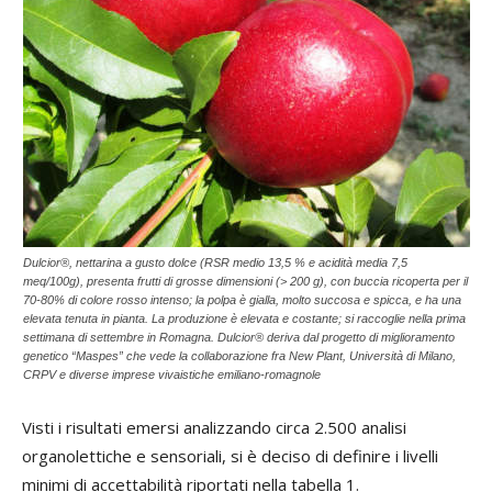
Dulcior®, nettarina a gusto dolce (RSR medio 13,5 % e acidità media 7,5
meq/100g), presenta frutti di grosse dimensioni (> 200 g), con buccia ricoperta per il
70-80% di colore rosso intenso; la polpa è gialla, molto succosa e spicca, e ha una
elevata tenuta in pianta. La produzione è elevata e costante; si raccoglie nella prima
settimana di settembre in Romagna. Dulcior® deriva dal progetto di miglioramento
genetico “Maspes” che vede la collaborazione fra New Plant, Università di Milano,
CRPV e diverse imprese vivaistiche emiliano-romagnole
Visti i risultati emersi analizzando circa 2.500 analisi
organolettiche e sensoriali, si è deciso di definire i livelli
minimi di accettabilità riportati nella tabella 1.