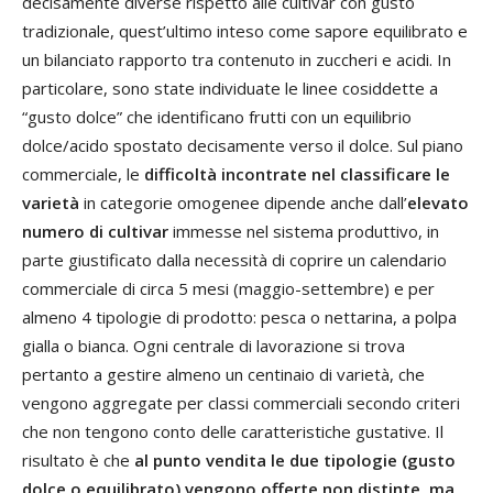
decisamente diverse rispetto alle cultivar con gusto
tradizionale, quest’ultimo inteso come sapore equilibrato e
un bilanciato rapporto tra contenuto in zuccheri e acidi. In
particolare, sono state individuate le linee cosiddette a
“gusto dolce” che identificano frutti con un equilibrio
dolce/acido spostato decisamente verso il dolce. Sul piano
commerciale, le
difficoltà incontrate nel classificare le
varietà
in categorie omogenee dipende anche dall’
elevato
numero di cultivar
immesse nel sistema produttivo, in
parte giustificato dalla necessità di coprire un calendario
commerciale di circa 5 mesi (maggio-settembre) e per
almeno 4 tipologie di prodotto: pesca o nettarina, a polpa
gialla o bianca. Ogni centrale di lavorazione si trova
pertanto a gestire almeno un centinaio di varietà, che
vengono aggregate per classi commerciali secondo criteri
che non tengono conto delle caratteristiche gustative. Il
risultato è che
al punto vendita le due tipologie (gusto
dolce o equilibrato) vengono offerte non distinte, ma