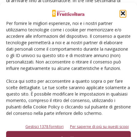
di arrivare fino al consumatore. In tre fine settimana di
luglio, in 3 punti vendita della GDO (Ipercoop “Lungo Savio”
e Superstore “Famila” a Cesena, e Conad Superstore “La
Per fornire le migliori esperienze, noi e i nostri partner
Filanda” a Faenza), nonché presso il negozio di alimentari
utilizziamo tecnologie come i cookie per memorizzare e/o
“Alberto” a Bologna, sarà allestito uno spazio adeguato ed
accedere alle informazioni del dispositivo. Il consenso a queste
evidenziato con apposito materiale illustrativo per
tecnologie permetterà a noi e ai nostri partner di elaborare
presentare alla vendita separatamente le due linee di
dati personali come il comportamento durante la navigazione
o gli ID univoci su questo sito e di mostrare annunci (non)
nettarine, classificate per gusto: “dolce” con bassa acidità;
personalizzati. Non acconsentire o ritirare il consenso può
“classico”, equilibrato e leggermente acidulo.
influire negativamente su alcune caratteristiche e funzioni.
In contemporanea con la vendita nel Superstore Conad,
Astra realizzerà un consumer test per verificare se il
Clicca qui sotto per acconsentire a quanto sopra o per fare
scelte dettagliate. Le tue scelte saranno applicate solamente a
consumatore medio sia in grado di percepire la differenza
questo sito. È possibile modificare le impostazioni in qualsiasi
tra le due linee gustative proposte, nonché il grado di
momento, compreso il ritiro del consenso, utilizzando i
accettazione di ciascuna. Un secondo “consumer” test sarà
pulsanti della Cookie Policy o cliccando sul pulsante di gestione
effettuato da Alimos su alunni dei centri estivi. I dati raccolti
del consenso nella parte inferiore dello schermo.
con tali test e le prove di vendita saranno elaborati per
Gestisci 1378 fornitori
Per saperne di più su questi scopi
definire il livello di gradimento al consumo per ciascuna
delle due linee gustative e per verificare la fattibilità della