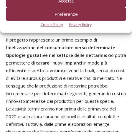
Accetta
loro presentazione e vendita in forma distinta.
Preferenze
Fidelizzare il consumatore
Cookie Policy
Privacy Policy
Il progetto rappresenta un primo esempio di
fidelizzazione del consumatore verso determinate
tipologie gustative nel settore delle nettarine
; ciò potrà
permettere di
tarare
i nuovi
impianti
in modo
più
efficiente
rispetto ai volumi di vendita finali, cercando così
di evitare surplus produttivi e relative crisi di mercato. Ne
consegue che la produzione di nettarine potrebbe
incrementare per determinati segmenti, generando così un
rinnovato interesse dei produttori per questa specie.
Le attività termineranno non prima della primavera del
2022 e solo allora saranno disponibili risultati completi e
definitivi. Tuttavia, dalle prime elaborazioni emerge
chiaramente che l’eventuale preferenza dei consumatori