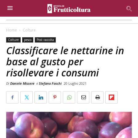
Home
Colture
Colture
pesco
Post raccolta
Classificare le nettarine in
base al gusto per
risollevare i consumi
Di
Daniele Missere
e
Stefano Foschi
20 Luglio 2021